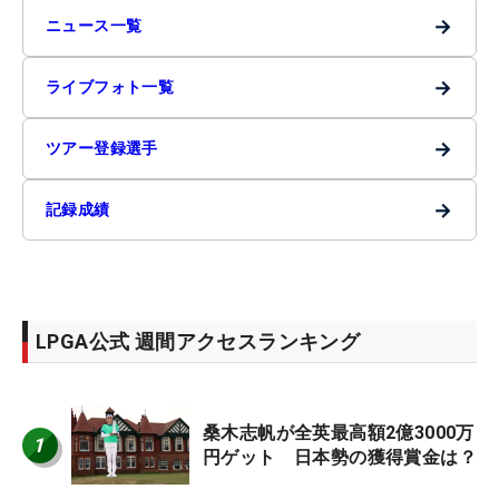
→
ニュース一覧
→
ライブフォト一覧
→
ツアー登録選手
→
記録成績
LPGA公式 週間アクセスランキング
桑木志帆が全英最高額2億3000万
1
円ゲット 日本勢の獲得賞金は？