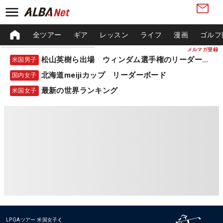
全ツアー
ギア
レッスン
ライフ
漫画
ゴルフ
メルマガ登録
松山英樹ら出場 ウィンダム選手権のリーダーボード
米国男子
北海道meijiカップ リーダーボード
国内女子
最新の世界ランキング
米国女子
LPGAツアー
米国女子