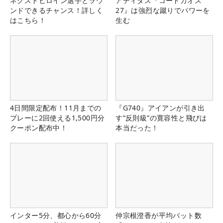
ネクストヒロイン選手とラウ
アディダス『コードカオス
ンドできるチャンス！詳しく
27』は強烈な蹴りでパワーを
はこちら！
生む
4日間限定配布！11月までの
『G740』アイアンが引き出
プレーに2回使える1,500円分
す“反則級”の寛容性と飛びは
クーポン配布中！
本当だった！
インター5分、都心から60分
仲宗根澄香が平均パット数