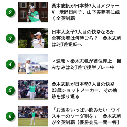
桑木志帆が日本勢7人目メジャー
2
V 渋野日向子、山下美夢有に続
く全英制覇
日本人女子7人目の快挙なるか
3
全英決着は何時ごろ？ 桑木志帆
は3打差逆転へ
＜速報＞桑木志帆が首位浮上 勝
4
みなみは2打差で後半プレー中
桑木志帆が日本勢7人目の快挙
5
23歳ショットメーカー、その軌
跡を振り返る
「お酒をいっぱい飲みたい…ウイ
6
スキーのソーダ割を」 桑木志帆
が全英制覇【優勝会見一問一答】