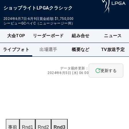
ショップライトLPGAクラシック
2024年6月7日-6月9日
賞金総額
$1,750,000
シービューGCベイC（ニュージャージー州）
大会TOP
リーダーボード
組み合せ
ニュース
ライブフォト
出場選手
概要など
TV放送予定
データ最終更新：
更新する
2024年6月5日 (水) 06:00
事前
Rnd1
Rnd2
Rnd3