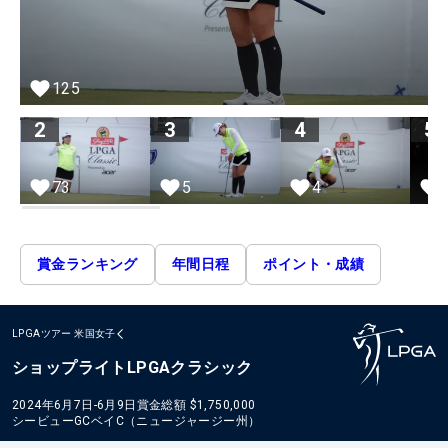
125
2
3
4
5
73
5
4
賞金ランキング
年間日程
ポイント・成績
LPGAツアー
米国女子
ショップライトLPGAクラシック
2024年6月7日-6月9日
賞金総額
$1,750,000
シービューGCベイC（ニュージャージー州）