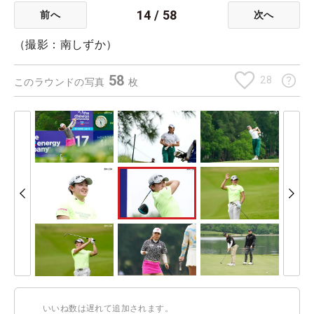
14
/
58
前へ
次へ
（撮影：南しずか）
58
28
このラウンドの写真
枚
いいね数は遅れて追加されます。