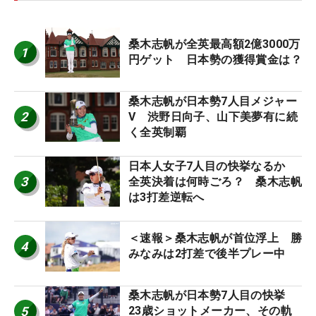
桑木志帆が全英最高額2億3000万
1
円ゲット 日本勢の獲得賞金は？
桑木志帆が日本勢7人目メジャー
2
V 渋野日向子、山下美夢有に続
く全英制覇
日本人女子7人目の快挙なるか
3
全英決着は何時ごろ？ 桑木志帆
は3打差逆転へ
＜速報＞桑木志帆が首位浮上 勝
4
みなみは2打差で後半プレー中
桑木志帆が日本勢7人目の快挙
5
23歳ショットメーカー、その軌