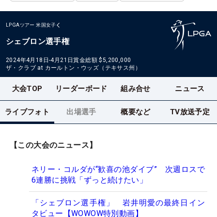
LPGAツアー
米国女子
シェブロン選手権
2024年4月18日-4月21日
賞金総額
$5,200,000
ザ・クラブ at カールトン・ウッズ（テキサス州）
大会TOP
リーダーボード
組み合せ
ニュース
ライブフォト
出場選手
概要など
TV放送予定
【この大会のニュース】
ネリー・コルダが“歓喜の池ダイブ” 次週ロスで
6連勝に挑戦「ずっと続けたい」
「シェブロン選手権」 岩井明愛の最終日イン
タビュー【WOWOW特別動画】