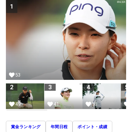
1
53
2
3
4
5
49
41
38
賞金ランキング
年間日程
ポイント・成績