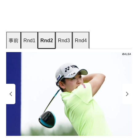
事前
Rnd1
Rnd2
Rnd3
Rnd4