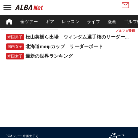
全ツアー
ギア
レッスン
ライフ
漫画
ゴルフ
メルマガ登録
松山英樹ら出場 ウィンダム選手権のリーダーボード
米国男子
北海道meijiカップ リーダーボード
国内女子
最新の世界ランキング
米国女子
LPGAツアー
米国女子