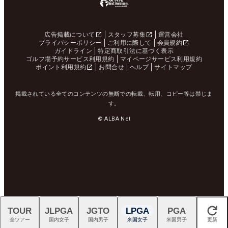
広告掲載について
スタッフ募集
運営会社
プライバシーポリシー
ご利用に際して
会員規約
ガイドライン
特定商取引法に基づく表示
ゴルフ場予約サービス利用規約
マイページサービス利用規約
ポイント利用規約
お問合せ
ヘルプ
サイトマップ
掲載されている全てのコンテンツの無断での転載、転用、コピー等は禁じま
す。
© ALBA Net
TOUR
JLPGA
JGTO
LPGA
PGA
閉じる
全ツアー
国内女子
国内男子
米国女子
米国男子
更新