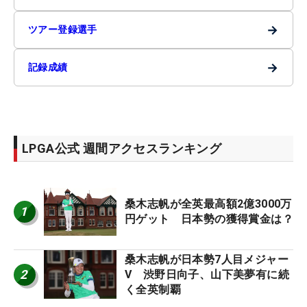
→
ツアー登録選手
→
記録成績
LPGA公式 週間アクセスランキング
桑木志帆が全英最高額2億3000万
1
円ゲット 日本勢の獲得賞金は？
桑木志帆が日本勢7人目メジャー
2
V 渋野日向子、山下美夢有に続
く全英制覇