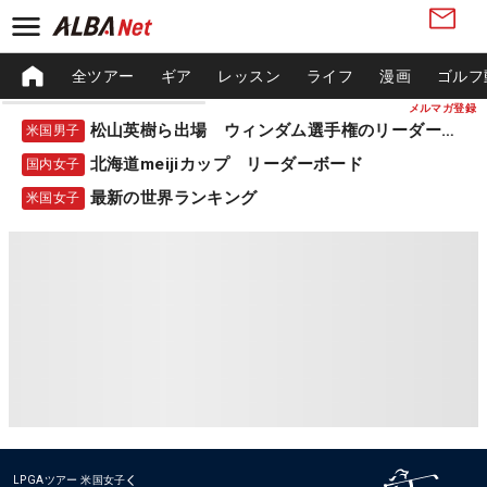
全ツアー
ギア
レッスン
ライフ
漫画
ゴルフ
メルマガ登録
松山英樹ら出場 ウィンダム選手権のリーダーボード
米国男子
北海道meijiカップ リーダーボード
国内女子
最新の世界ランキング
米国女子
LPGAツアー
米国女子