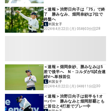
＜速報＞渋野日向子は「75」で終
了 勝みなみ、畑岡奈紗は7位で
終盤へ
米国女子
28
2024年4月22日 (月) 05時03分
＜速報＞畑岡奈紗、勝みなみは5
差で後半へ N・コルダが5試合連
続Vへ単独首位
米国女子
30
2024年4月22日 (月) 04時11分
＜速報＞渋野日向子は前半を1オ
ーバー 勝みなみと畑岡那覇とも
に首位と4打差でプレー中