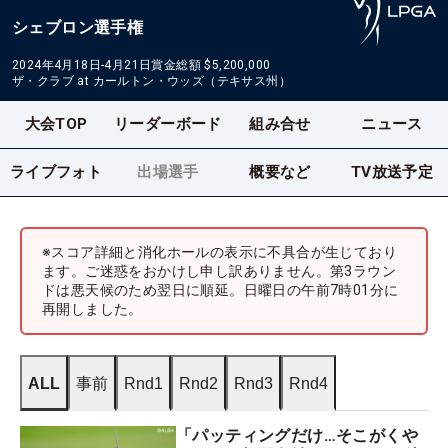
シェブロン選手権
2024年4月18日-4月21日
賞金総額
$5,200,000
ザ・クラブ at カールトン・ウッズ（テキサス州）
大会TOP
リーダーボード
組み合せ
ニュース
ライブフォト
出場選手
概要など
TV放送予定
※スコア詳細と消化ホールの表示に不具合が生じており
ます。ご迷惑をおかけし申し訳ありません。第3ラウン
ドは悪天候のため翌日に順延。日曜日の午前7時01分に
再開しました。
ALL
事前
Rnd1
Rnd2
Rnd3
Rnd4
「パッティングだけ…そこがくや