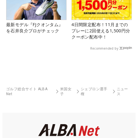
最新モデル『FJクオンタム』
4日間限定配布！11月までの
を石井良介プロがチェック
プレーに2回使える1,500円分
クーポン配布中！
Recommended by
ゴルフ総合サイト ALBA
米国女
シェブロン選手
ニュー
Net
子
権
ス