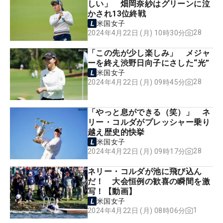
しい」 畑岡奈紗はグリーンに泣
かされ13位終戦
米国女子
28
2024年4月22日 (月) 10時30分
「この先が少し楽しみ」 メジャ
ーを終え渋野日向子にさした“光”
米国女子
28
2024年4月22日 (月) 09時45分
「やっと息ができる（笑）」 ネ
リー・コルダがプレッシャー乗り
越え歴史的快挙
米国女子
28
2024年4月22日 (月) 09時17分
ネリー・コルダが池に飛び込ん
だ！ 大会恒例の歓喜の瞬間を激
写！【動画】
米国女子
1
2024年4月22日 (月) 08時06分