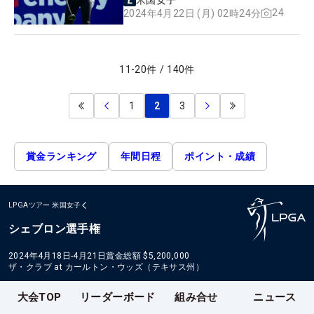
米国女子
24
2024年4月22日 (月) 02時24分
11
-
20
件
/
140
件
1
2
3
賞金ランキング
年間日程
ポイント・成績
LPGAツアー
米国女子
シェブロン選手権
2024年4月18日-4月21日
賞金総額
$5,200,000
ザ・クラブ at カールトン・ウッズ（テキサス州）
大会TOP
リーダーボード
組み合せ
ニュース