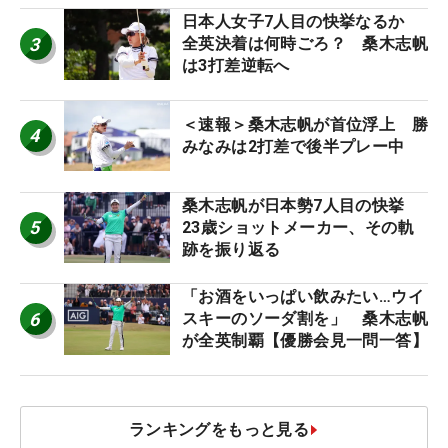
日本人女子7人目の快挙なるか
3
全英決着は何時ごろ？ 桑木志帆
は3打差逆転へ
＜速報＞桑木志帆が首位浮上 勝
4
みなみは2打差で後半プレー中
桑木志帆が日本勢7人目の快挙
5
23歳ショットメーカー、その軌
跡を振り返る
「お酒をいっぱい飲みたい…ウイ
6
スキーのソーダ割を」 桑木志帆
が全英制覇【優勝会見一問一答】
ランキングをもっと見る