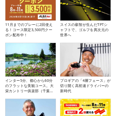
11月までのプレーに2回使え
スイスの叡智が生んだTPTシ
る！コース限定3,500円クー
ャフトで、ゴルフを異次元の
ポン配布中！
世界へ
インター5分、都心から60分
プロギアの「4層フェース」が
のフラットな美観コース。大
切り開く高初速ドライバーの
栄カントリー俱楽部（千葉
新時代
県）