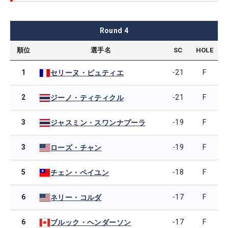
Round
4
順位
選手名
SC
HOLE
1
-21
F
セリーヌ・ビュティエ
2
-21
F
ジーノ・ティティクル
3
-19
F
ジャスミン・スワンナプーラ
3
-19
F
ローズ・チャン
5
-18
F
チェン・ペイユン
6
-17
F
ネリー・コルダ
6
-17
F
ブルック・ヘンダーソン