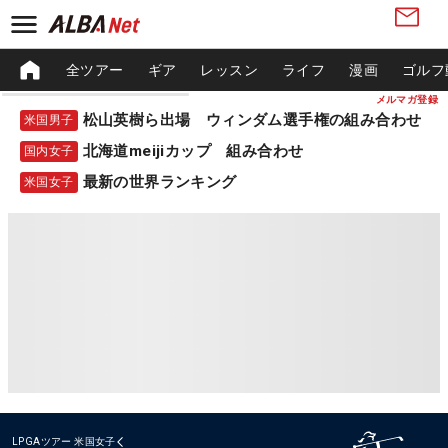
全ツアー
ギア
レッスン
ライフ
漫画
ゴルフ
メルマガ登録
松山英樹ら出場 ウィンダム選手権の組み合わせ
米国男子
北海道meijiカップ 組み合わせ
国内女子
最新の世界ランキング
米国女子
LPGAツアー
米国女子