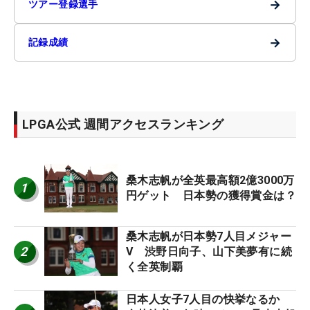
→
ツアー登録選手
→
記録成績
LPGA公式 週間アクセスランキング
桑木志帆が全英最高額2億3000万
1
円ゲット 日本勢の獲得賞金は？
桑木志帆が日本勢7人目メジャー
2
V 渋野日向子、山下美夢有に続
く全英制覇
日本人女子7人目の快挙なるか