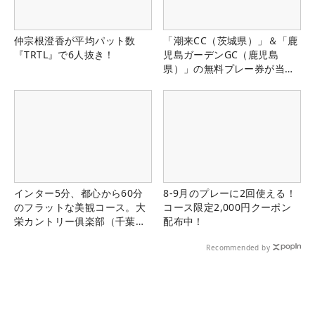
仲宗根澄香が平均パット数
「潮来CC（茨城県）」＆「鹿
『TRTL』で6人抜き！
児島ガーデンGC（鹿児島
県）」の無料プレー券が当た
る！！
インター5分、都心から60分
8-9月のプレーに2回使える！
のフラットな美観コース。大
コース限定2,000円クーポン
栄カントリー俱楽部（千葉
配布中！
県）
Recommended by