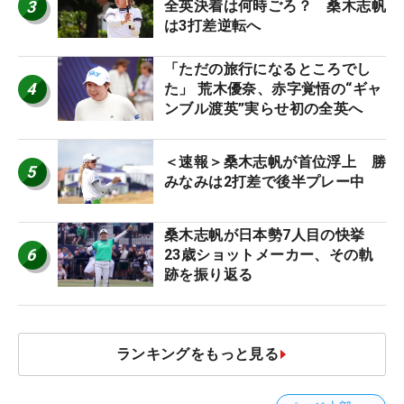
3
全英決着は何時ごろ？ 桑木志帆
は3打差逆転へ
「ただの旅行になるところでし
4
た」 荒木優奈、赤字覚悟の“ギャ
ンブル渡英”実らせ初の全英へ
＜速報＞桑木志帆が首位浮上 勝
5
みなみは2打差で後半プレー中
桑木志帆が日本勢7人目の快挙
6
23歳ショットメーカー、その軌
跡を振り返る
ランキングをもっと見る