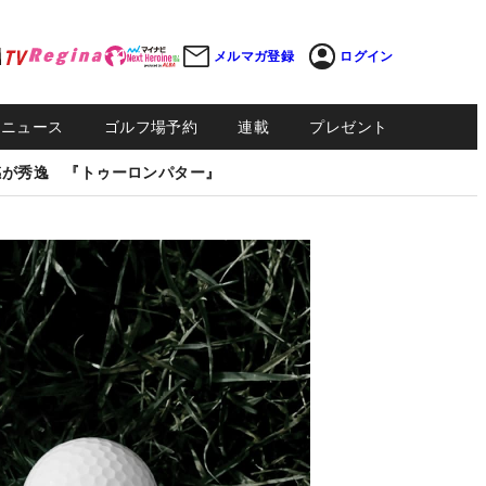
メルマガ登録
ログイン
Sニュース
ゴルフ場予約
連載
プレゼント
感が秀逸 『トゥーロンパター』