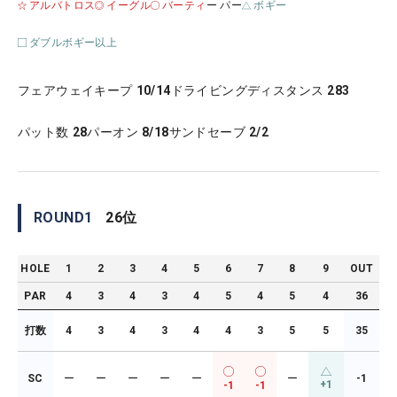
アルバトロス
イーグル
バーティ
ー パー
ボギー
ダブルボギー以上
フェアウェイキープ
10/14
ドライビングディスタンス
283
パット数
28
パーオン
8/18
サンドセーブ
2/2
ROUND
1
26
位
HOLE
1
2
3
4
5
6
7
8
9
OUT
PAR
4
3
4
3
4
5
4
5
4
36
打数
4
3
4
3
4
4
3
5
5
35
SC
ー
ー
ー
ー
ー
ー
-1
+1
-1
-1