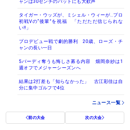
ャンは30センチのパットにも大歓声
タイガー・ウッズが、ミシェル・ウィーが…プロ
初戦Vの“後輩”を祝福 「ただただ信じられな
い‼」
プロデビュー戦で劇的勝利 20歳、ローズ・チ
ャンの長い一日
5バーディ奪うも悔しさ募る内容 畑岡奈紗は1
週オフでメジャーシーズンへ
結果は2打差も「知らなかった」 古江彩佳は自
分に集中ゴルフで4位
ニュース一覧
前の大会
次の大会