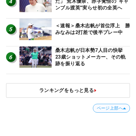
4
た」 荒木優奈、赤字覚悟の“ギャ
ンブル渡英”実らせ初の全英へ
＜速報＞桑木志帆が首位浮上 勝
5
みなみは2打差で後半プレー中
桑木志帆が日本勢7人目の快挙
6
23歳ショットメーカー、その軌
跡を振り返る
ランキングをもっと見る
ページ上部へ