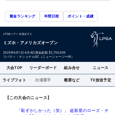
賞金ランキング
年間日程
ポイント・成績
LPGAツアー
米国女子
ミズホ・アメリカズオープン
2023年6月1日-6月4日
賞金総額
$2,750,000
リバティ・ナショナルGC（ニュージャージー州）
大会TOP
リーダーボード
組み合せ
ニュース
ライブフォト
出場選手
概要など
TV放送予定
【この大会のニュース】
「恥ずかしかった（笑）」 超新星のローズ・チ