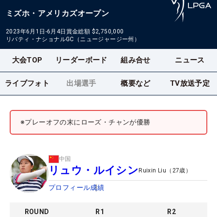
ミズホ・アメリカズオープン
2023年6月1日-6月4日
賞金総額
$2,750,000
リバティ・ナショナルGC（ニュージャージー州）
大会TOP
リーダーボード
組み合せ
ニュース
ライブフォト
出場選手
概要など
TV放送予定
※プレーオフの末にローズ・チャンが優勝
中国
リュウ・ルイシン
Ruixin Liu
（
27
歳）
プロフィール
成績
ROUND
R
1
R
2