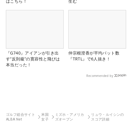
はこちら！
生む
『G740』アイアンが引き出
仲宗根澄香が平均パット数
す“反則級”の寛容性と飛びは
『TRTL』で6人抜き！
本当だった！
Recommended by
ゴルフ総合サイト
米国
ミズホ・アメリカ
リュウ・ルイシンの
ALBA Net
女子
ズオープン
スコア詳細