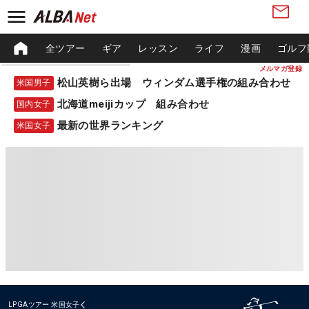
全ツアー
ギア
レッスン
ライフ
漫画
ゴルフ
メルマガ登録
松山英樹ら出場 ウィンダム選手権の組み合わせ
米国男子
北海道meijiカップ 組み合わせ
国内女子
最新の世界ランキング
米国女子
LPGAツアー
米国女子