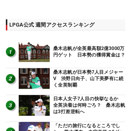
LPGA公式 週間アクセスランキング
桑木志帆が全英最高額2億3000万
1
円ゲット 日本勢の獲得賞金は？
桑木志帆が日本勢7人目メジャー
2
V 渋野日向子、山下美夢有に続
く全英制覇
日本人女子7人目の快挙なるか
3
全英決着は何時ごろ？ 桑木志帆
は3打差逆転へ
「ただの旅行になるところでし