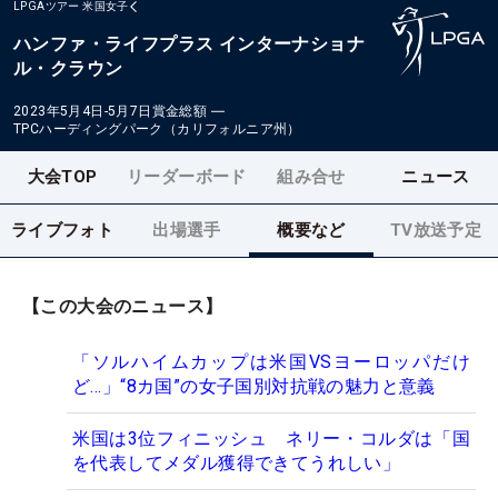
LPGAツアー
米国女子
ハンファ・ライフプラス インターナショナ
ル・クラウン
2023年5月4日-5月7日
賞金総額
―
TPCハーディングパーク（カリフォルニア州）
大会TOP
リーダーボード
組み合せ
ニュース
ライブフォト
出場選手
概要など
TV放送予定
【この大会のニュース】
「ソルハイムカップは米国VSヨーロッパだけ
ど…」“8カ国”の女子国別対抗戦の魅力と意義
米国は3位フィニッシュ ネリー・コルダは「国
を代表してメダル獲得できてうれしい」