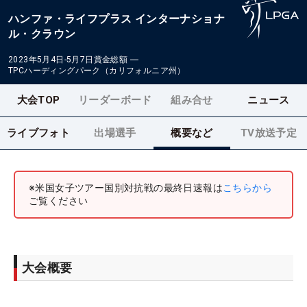
ハンファ・ライフプラス インターナショナ
ル・クラウン
2023年5月4日-5月7日
賞金総額
―
TPCハーディングパーク（カリフォルニア州）
大会TOP
リーダーボード
組み合せ
ニュース
ライブフォト
出場選手
概要など
TV放送予定
※米国女子ツアー国別対抗戦の最終日速報は
こちらから
ご覧ください
大会概要