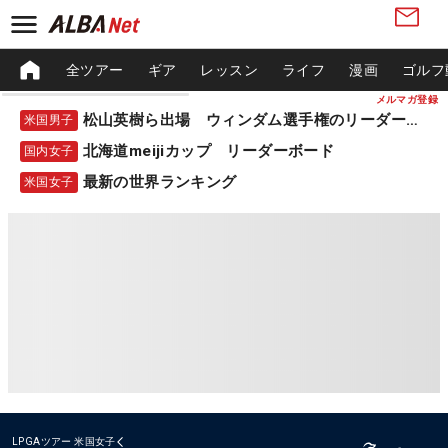
全ツアー
ギア
レッスン
ライフ
漫画
ゴルフ
メルマガ登録
松山英樹ら出場 ウィンダム選手権のリーダーボード
米国男子
北海道meijiカップ リーダーボード
国内女子
最新の世界ランキング
米国女子
LPGAツアー
米国女子