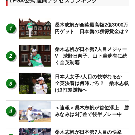
LPGA公式 週間アクセスランキング
桑木志帆が全英最高額2億3000万
1
円ゲット 日本勢の獲得賞金は？
桑木志帆が日本勢7人目メジャー
2
V 渋野日向子、山下美夢有に続
く全英制覇
日本人女子7人目の快挙なるか
3
全英決着は何時ごろ？ 桑木志帆
は3打差逆転へ
＜速報＞桑木志帆が首位浮上 勝
4
みなみは2打差で後半プレー中
桑木志帆が日本勢7人目の快挙