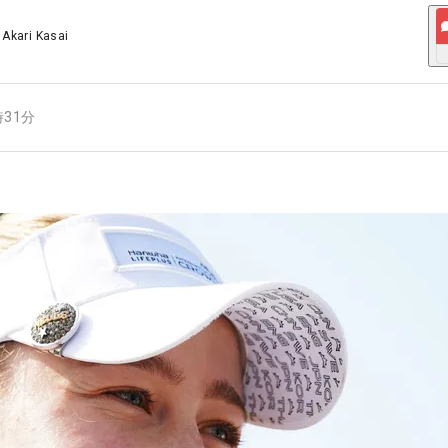
/
Akari Kasai
時31分