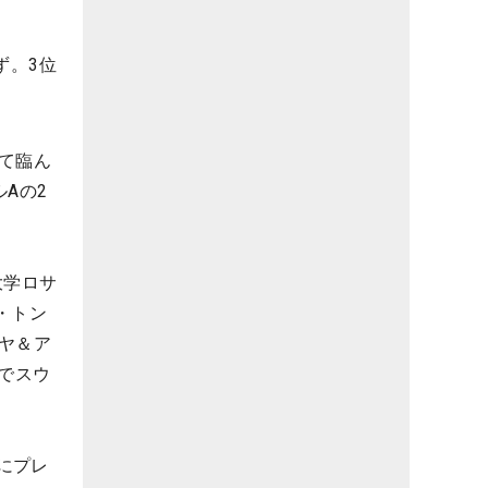
ず。3位
て臨ん
Aの2
大学ロサ
・トン
ヤ＆ア
でスウ
にプレ