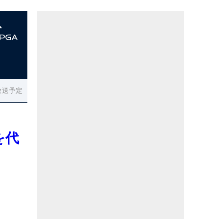
放送予定
を代