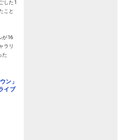
ごした1
たこと
が16
ャラリ
った
ラウン」
ライブ