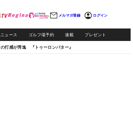
メルマガ登録
ログイン
Sニュース
ゴルフ場予約
連載
プレゼント
しの打感が秀逸 『トゥーロンパター』