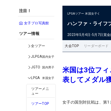
注目！
LPGAツアー
米国女子
ハンファ・ライフ
女子プロ写真館
ツアー情報
2023年5月4日-5月7日
賞金
大会TOP
リーダーボード
全ツアー
JLPGA
国内女子
JGTO
国内男子
米国は3位フ
表してメダル
LPGA
米国女子
ツアーメニ
ュー
女子の国別対抗戦は、第1
ツアーTOP