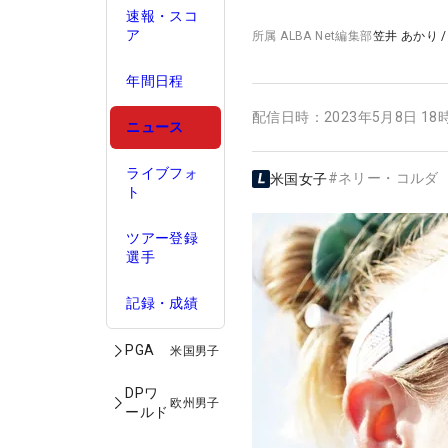
速報・スコ
ア
所属
ALBA Net編集部
笠井 あかり
年間日程
配信日時：
2023年5月8日 18
ニュース
ライブフォ
#
ネリー・コルダ
米国女子
ト
ツアー登録
選手
記録・成績
PGA
米国男子
DPワ
欧州男子
ールド