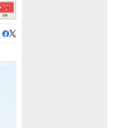
コメン
ト
0
件