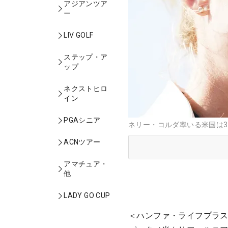
アジアンツア
ー
LIV GOLF
ステップ・ア
ップ
ネクストヒロ
イン
PGAシニア
ネリー・コルダ率いる米国は3
ACNツアー
アマチュア・
他
LADY GO CUP
＜ハンファ・ライフプラス