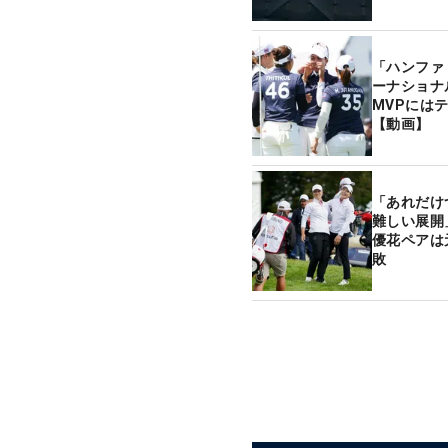
「ハンファ
ーナショナ
MVPには
【動画】
「あれだけ
難しい展開
優花ペアは
敗