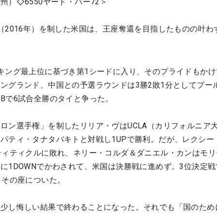
）◇6550ヤード・パー72＞
（2016年）を制した米国は、王座奪還を目指したものの叶わ
キング最上位に基づき第1シードに入り、そのプライドもかけ
ングランド、中国との予選ラウンドは3勝2敗1分としてプール
Bで6試合全勝のタイと争った。
ロン選手権」を制したリリア・ヴはUCLA（カリフォルニア
パティ・タナタバキトと対戦し1UPで勝利。だが、レクシー
ティティクルに敗れ、ネリー・コルダ＆ダニエル・カンはモリ
に1DOWNでかわされて、米国は決勝戦に進めず。3位決定戦
、その座についた。
、少し悔しい結果で終わることになった。それでも「国のため