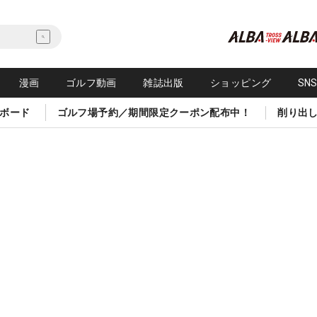
漫画
ゴルフ動画
雑誌出版
ショッピング
SN
ボード
ゴルフ場予約／期間限定クーポン配布中！
削り出