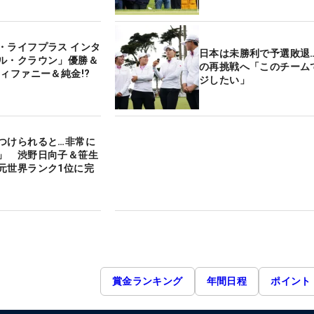
・ライフプラス インタ
日本は未勝利で予選敗退
ル・クラウン」優勝＆
の再挑戦へ「このチーム
ティファニー＆純金!?
ジしたい」
つけられると…非常に
」 渋野日向子＆笹生
元世界ランク1位に完
賞金ランキング
年間日程
ポイント