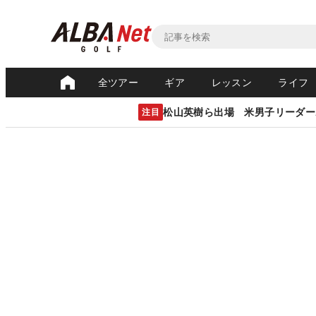
全ツアー
ギア
レッスン
ライフ
松山英樹ら出場 米男子リーダー
注目