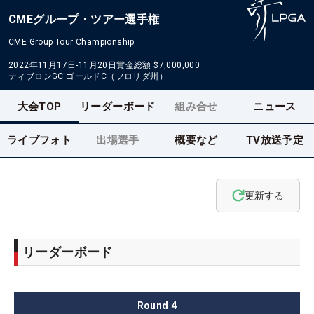
CMEグループ・ツアー選手権
CME Group Tour Championship
2022年11月17日-11月20日
賞金総額
$7,000,000
ティブロンGC ゴールドC（フロリダ州）
大会TOP
リーダーボード
組み合せ
ニュース
ライブフォト
出場選手
概要など
TV放送予定
更新する
リーダーボード
Round
4