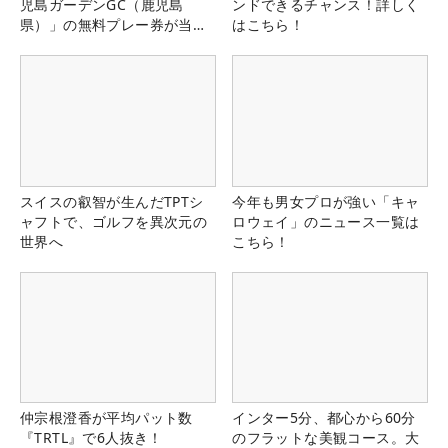
児島ガーデンGC（鹿児島
ンドできるチャンス！詳しく
県）」の無料プレー券が当た
はこちら！
る！！
スイスの叡智が生んだTPTシ
今年も男女プロが強い「キャ
ャフトで、ゴルフを異次元の
ロウェイ」のニュース一覧は
世界へ
こちら！
仲宗根澄香が平均パット数
インター5分、都心から60分
『TRTL』で6人抜き！
のフラットな美観コース。大