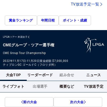
TV放送予定一覧
賞金ランキング
年間日程
ポイント・成績
LPGAツアー
米国女子
CMEグループ・ツアー選手権
CME Group Tour Championship
2022年11月17日-11月20日
賞金総額
$7,000,000
ティブロンGC ゴールドC（フロリダ州）
大会TOP
リーダーボード
組み合せ
ニュース
ライブフォト
出場選手
概要など
TV放送予定
前の大会
次の大会