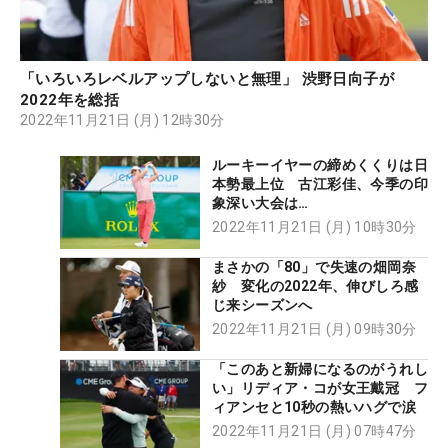
「いろいろレベルアップしないと無理」 渋野日向子が
2022年を総括
2022年11月21日 (月) 12時30分
ルーキーイヤーの締めくくりは日
本勢最上位 古江彩佳、今季の印
象深い大会は…
2022年11月21日 (月) 10時30分
まさかの「80」で失速の畑岡奈
紗 変化の2022年、伸びしろ感
じ来シーズンへ
2022年11月21日 (月) 09時30分
「このあと新婦になるのがうれし
い」リディア・コが女王戴冠 フ
ィアンセと10秒の熱いハグで涙
2022年11月21日 (月) 07時47分