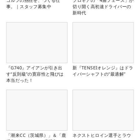
ゴルフの熱狂を、つくる仕
プロギアの「4層フェース」が
事。｜スタッフ募集中
切り開く高初速ドライバーの
新時代
『G740』アイアンが引き出
新『TENSEIオレンジ』はドラ
す“反則級”の寛容性と飛びは
イバーシャフトの“最適解”
本当だった！
「潮来CC（茨城県）」＆「鹿
ネクストヒロイン選手とラウ