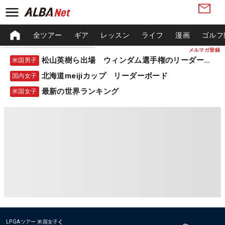
全ツアー
ギア
レッスン
ライフ
漫画
ゴルフ
メルマガ登録
松山英樹ら出場 ウィンダム選手権のリーダーボード
米国男子
北海道meijiカップ リーダーボード
国内女子
最新の世界ランキング
米国女子
LPGAツアー
米国女子