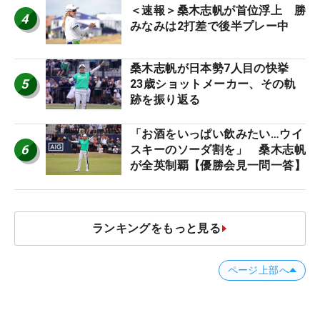
＜速報＞桑木志帆が首位浮上 勝
4
みなみは2打差で後半プレー中
桑木志帆が日本勢7人目の快挙
5
23歳ショットメーカー、その軌
跡を振り返る
「お酒をいっぱい飲みたい…ウイ
6
スキーのソーダ割を」 桑木志帆
が全英制覇【優勝会見一問一答】
ランキングをもっと見る
ページ上部へ