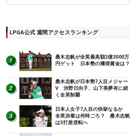
LPGA公式 週間アクセスランキング
桑木志帆が全英最高額2億3000万
1
円ゲット 日本勢の獲得賞金は？
桑木志帆が日本勢7人目メジャー
2
V 渋野日向子、山下美夢有に続
く全英制覇
日本人女子7人目の快挙なるか
3
全英決着は何時ごろ？ 桑木志帆
は3打差逆転へ