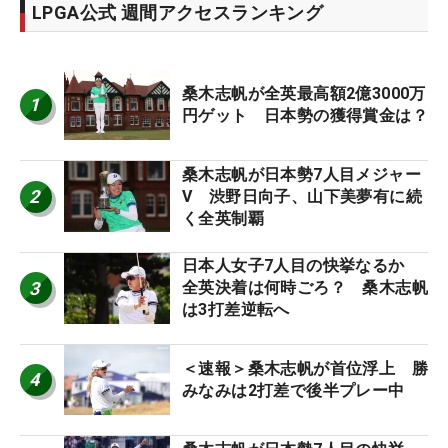
LPGA公式 週間アクセスランキング
桑木志帆が全英最高額2億3000万
1
円ゲット 日本勢の獲得賞金は？
桑木志帆が日本勢7人目メジャー
2
V 渋野日向子、山下美夢有に続
く全英制覇
日本人女子7人目の快挙なるか
3
全英決着は何時ごろ？ 桑木志帆
は3打差逆転へ
＜速報＞桑木志帆が首位浮上 勝
4
みなみは2打差で後半プレー中