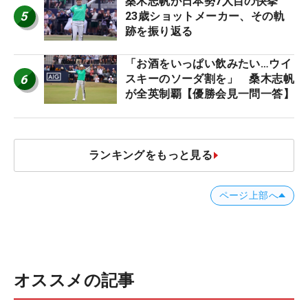
桑木志帆が日本勢7人目の快挙
5
23歳ショットメーカー、その軌
跡を振り返る
「お酒をいっぱい飲みたい…ウイ
6
スキーのソーダ割を」 桑木志帆
が全英制覇【優勝会見一問一答】
ランキングをもっと見る
ページ上部へ
オススメの記事