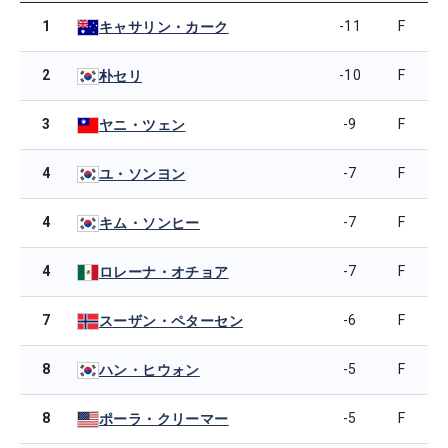
1
-11
F
キャサリン・カーク
2
-10
F
朴セリ
3
-9
F
ヤニ・ツェン
4
-7
F
ユ・ソンヨン
4
-7
F
キム・ソンヒー
4
-7
F
ロレーナ・オチョア
7
-6
F
スーザン・ペターセン
8
-5
F
ハン・ヒウォン
8
-5
F
ポーラ・クリーマー