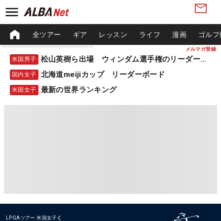
全ツアー
ギア
レッスン
ライフ
漫画
ゴルフ
メルマガ登録
松山英樹ら出場 ウィンダム選手権のリーダーボード
米国男子
北海道meijiカップ リーダーボード
国内女子
最新の世界ランキング
米国女子
LPGAツアー
米国女子