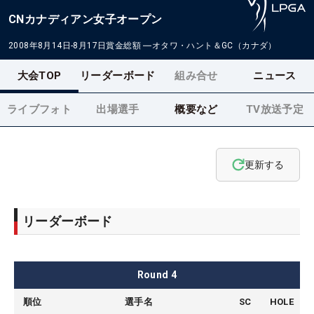
CNカナディアン女子オープン
2008年8月14日-8月17日
賞金総額
―
オタワ・ハント＆GC（カナダ）
大会TOP
リーダーボード
組み合せ
ニュース
ライブフォト
出場選手
概要など
TV放送予定
更新する
リーダーボード
Round
4
順位
選手名
SC
HOLE