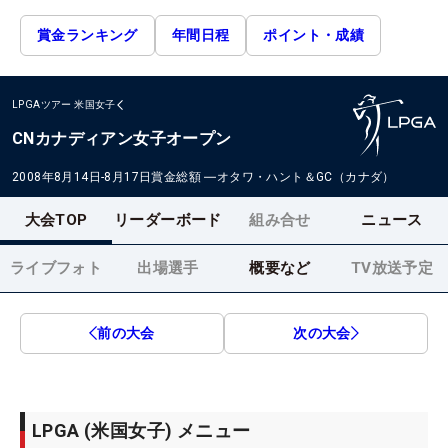
賞金ランキング
年間日程
ポイント・成績
LPGAツアー
米国女子
CNカナディアン女子オープン
2008年8月14日-8月17日
賞金総額
―
オタワ・ハント＆GC（カナダ）
大会TOP
リーダーボード
組み合せ
ニュース
ライブフォト
出場選手
概要など
TV放送予定
前の大会
次の大会
LPGA (米国女子) メニュー