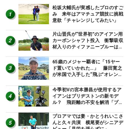
松坂大輔氏が実感したプロのすご
1
み 来年はアマチュア競技に挑戦
意欲「チャレンジしてみたい」
片山晋呉が“世界初”のアイアン用
2
カーボンシャフト投入 衝撃吸収
材入りのティファニーブルーは
「体にやさしい」
65歳のメジャー覇者に「15ヤー
3
ド置いていかれた…」 藤田寛之
が米国で入手した“飛ぶ”オレンジ
シャフトは米シニア使用率2位
今季初Vの宮本勝昌が使用するア
4
イアンはブリヂストンの新モデ
ル？ 飛距離の不安を解消「プラ
スなだけに」【勝者のギア】
プロアマでは妻・かとうれいこさ
5
んと久々共演 横尾要がシニアデ
ビュー「見栄を張らずに」