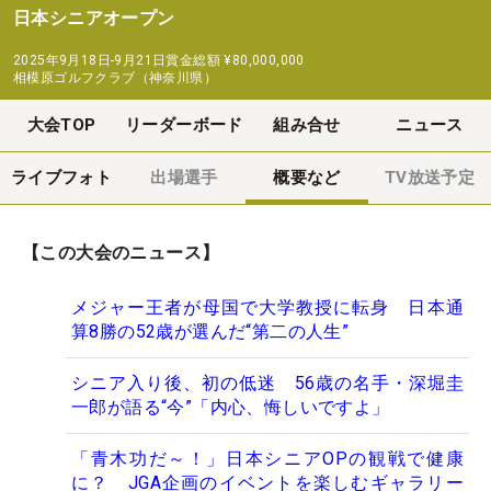
日本シニアオープン
2025年9月18日-9月21日
賞金総額
¥80,000,000
相模原ゴルフクラブ（神奈川県）
大会TOP
リーダーボード
組み合せ
ニュース
ライブフォト
出場選手
概要など
TV放送予定
【この大会のニュース】
メジャー王者が母国で大学教授に転身 日本通
算8勝の52歳が選んだ“第二の人生”
シニア入り後、初の低迷 56歳の名手・深堀圭
一郎が語る“今”「内心、悔しいですよ」
「青木功だ～！」日本シニアOPの観戦で健康
に？ JGA企画のイベントを楽しむギャラリー