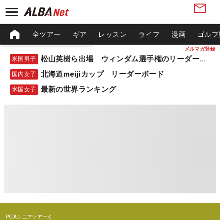
全ツアー
ギア
レッスン
ライフ
漫画
ゴルフ
メルマガ登録
松山英樹ら出場 ウィンダム選手権のリーダーボード
米国男子
北海道meijiカップ リーダーボード
国内女子
最新の世界ランキング
米国女子
PGAシニアツアー