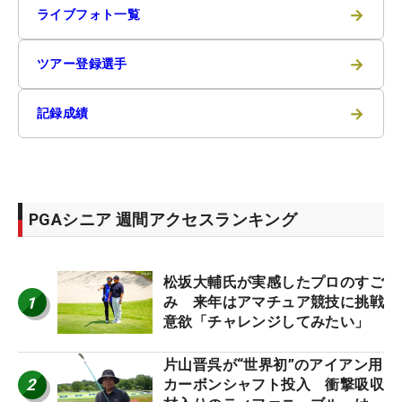
→
ライブフォト一覧
→
ツアー登録選手
→
記録成績
PGAシニア 週間アクセスランキング
松坂大輔氏が実感したプロのすご
1
み 来年はアマチュア競技に挑戦
意欲「チャレンジしてみたい」
片山晋呉が“世界初”のアイアン用
2
カーボンシャフト投入 衝撃吸収