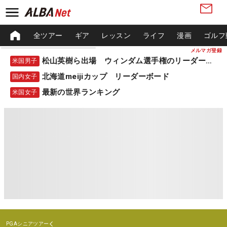
全ツアー
ギア
レッスン
ライフ
漫画
ゴルフ
メルマガ登録
松山英樹ら出場 ウィンダム選手権のリーダーボード
米国男子
北海道meijiカップ リーダーボード
国内女子
最新の世界ランキング
米国女子
PGAシニアツアー