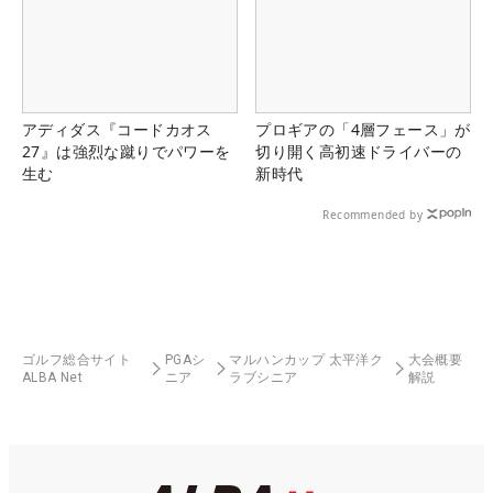
アディダス『コードカオス
プロギアの「4層フェース」が
27』は強烈な蹴りでパワーを
切り開く高初速ドライバーの
生む
新時代
Recommended by
ゴルフ総合サイト
PGAシ
マルハンカップ 太平洋ク
大会概要
ALBA Net
ニア
ラブシニア
解説