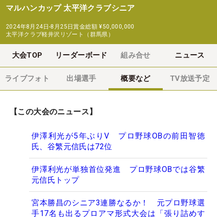
マルハンカップ 太平洋クラブシニア
2024年8月24日-8月25日
賞金総額
¥50,000,000
太平洋クラブ軽井沢リゾート（群馬県）
大会TOP
リーダーボード
組み合せ
ニュース
ライブフォト
出場選手
概要など
TV放送予定
【この大会のニュース】
伊澤利光が5年ぶりV プロ野球OBの前田智徳
氏、谷繁元信氏は72位
伊澤利光が単独首位発進 プロ野球OBでは谷繁
元信氏トップ
宮本勝昌のシニア3連勝なるか！ 元プロ野球選
手17名も出るプロアマ形式大会は「張り詰めす