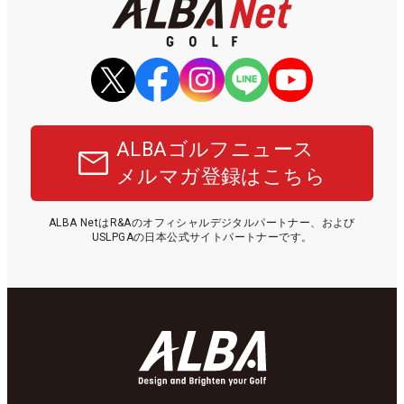
ALBAゴルフニュース
メルマガ登録はこちら
ALBA NetはR&Aのオフィシャルデジタルパートナー、および
USLPGAの日本公式サイトパートナーです。