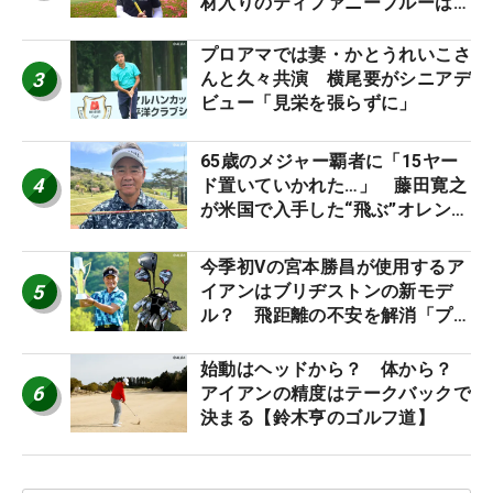
材入りのティファニーブルーは
「体にやさしい」
プロアマでは妻・かとうれいこさ
3
んと久々共演 横尾要がシニアデ
ビュー「見栄を張らずに」
65歳のメジャー覇者に「15ヤー
4
ド置いていかれた…」 藤田寛之
が米国で入手した“飛ぶ”オレンジ
シャフトは米シニア使用率2位
今季初Vの宮本勝昌が使用するア
5
イアンはブリヂストンの新モデ
ル？ 飛距離の不安を解消「プラ
スなだけに」【勝者のギア】
始動はヘッドから？ 体から？
6
アイアンの精度はテークバックで
決まる【鈴木亨のゴルフ道】