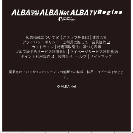
広告掲載について
スタッフ募集
運営会社
プライバシーポリシー
ご利用に際して
会員規約
ガイドライン
特定商取引法に基づく表示
ゴルフ場予約サービス利用規約
マイページサービス利用規約
ポイント利用規約
お問合せ
ヘルプ
サイトマップ
掲載されている全てのコンテンツの無断での転載、転用、コピー等は禁じま
す。
© ALBA Net