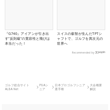
『G740』アイアンが引き出
スイスの叡智が生んだTPTシ
す“反則級”の寛容性と飛びは
ャフトで、ゴルフを異次元の
本当だった！
世界へ
Recommended by
ゴルフ総合サイト
PGAシ
日本プロゴルフシニア
大会概要
ALBA Net
ニア
選手権
解説