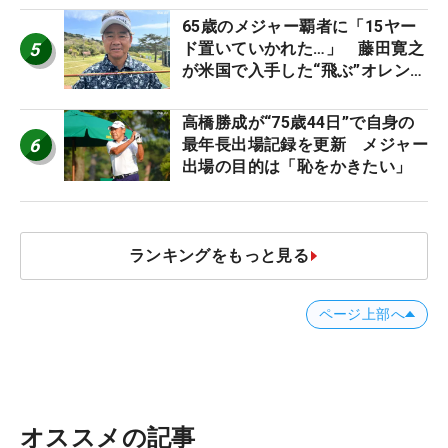
65歳のメジャー覇者に「15ヤー
5
ド置いていかれた…」 藤田寛之
が米国で入手した“飛ぶ”オレンジ
シャフトは米シニア使用率2位
高橋勝成が“75歳44日”で自身の
6
最年長出場記録を更新 メジャー
出場の目的は「恥をかきたい」
ランキングをもっと見る
ページ上部へ
オススメの記事