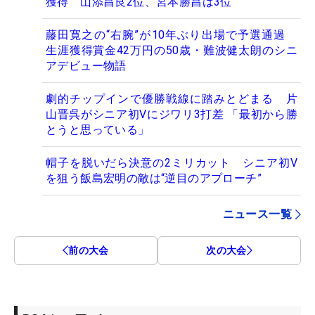
獲得 山添昌良2位、宮本勝昌は3位
藤田寛之の“右腕”が10年ぶり出場で予選通過
生涯獲得賞金42万円の50歳・難波健太朗のシニ
アデビュー物語
劇的チップインで優勝戦線に踏みとどまる 片
山晋呉がシニア初Vにジワリ3打差 「最初から勝
とうと思っている」
帽子を脱いだら決意の2ミリカット シニア初V
を狙う飯島宏明の敵は“逆目のアプローチ”
ニュース一覧
前の大会
次の大会