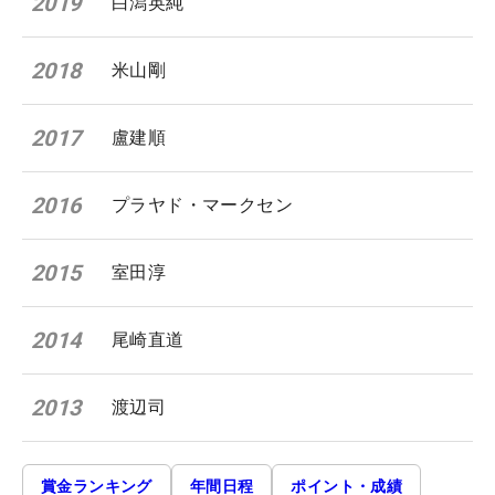
2019
白潟英純
2018
米山剛
2017
盧建順
2016
プラヤド・マークセン
2015
室田淳
2014
尾崎直道
2013
渡辺司
賞金ランキング
年間日程
ポイント・成績