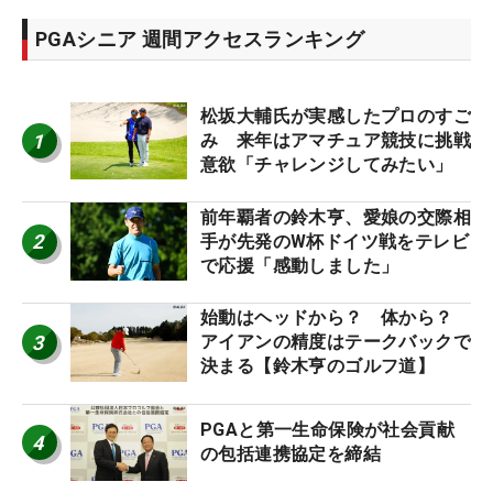
PGAシニア 週間アクセスランキング
松坂大輔氏が実感したプロのすご
1
み 来年はアマチュア競技に挑戦
意欲「チャレンジしてみたい」
前年覇者の鈴木亨、愛娘の交際相
2
手が先発のW杯ドイツ戦をテレビ
で応援「感動しました」
始動はヘッドから？ 体から？
3
アイアンの精度はテークバックで
決まる【鈴木亨のゴルフ道】
PGAと第一生命保険が社会貢献
4
の包括連携協定を締結