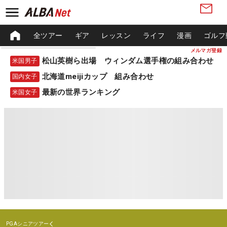
全ツアー
ギア
レッスン
ライフ
漫画
ゴルフ
メルマガ登録
松山英樹ら出場 ウィンダム選手権の組み合わせ
米国男子
北海道meijiカップ 組み合わせ
国内女子
最新の世界ランキング
米国女子
PGAシニアツアー