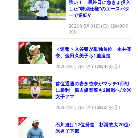
強い！ 最終日に急きょ投入
した“特別仕様”のエースパタ
ーで逆転V
2026年5月31日 (日) 12時00分
6
＜速報＞入谷響が単独首位 永井花
奈、金田久美子ら1差追走
2026年8月7日 (金) 12時42分
1
首位通過の岩永杏奈がマッチ1回戦
に勝利 廣吉優梨菜も2回戦へ/全米
女子アマ
2026年8月7日 (金) 10時04分
1
石川遼は12位発進 杉浦悠太20位/
米男子下部