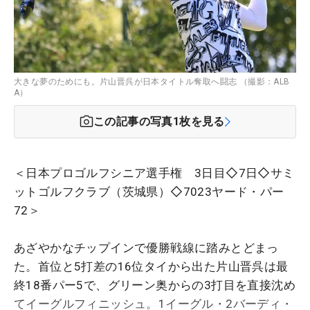
大きな夢のためにも。片山晋呉が日本タイトル奪取へ闘志 （撮影：ALB
A）
この記事の写真
1
枚を見る
＜日本プロゴルフシニア選手権 3日目◇7日◇サミ
ットゴルフクラブ（茨城県）◇7023ヤード・パー
72＞
あざやかなチップインで優勝戦線に踏みとどまっ
た。首位と5打差の16位タイから出た片山晋呉は最
終18番パー5で、グリーン奥からの3打目を直接沈め
てイーグルフィニッシュ。1イーグル・2バーディ・