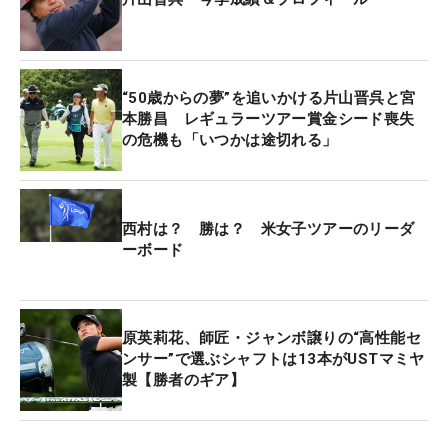
おり」と2バウンドして転がったボールがカップに
吸い込まれた。
17ホールはフラストレーションのたまる内容だった
“50歳からの夢”を追いかける片山晋呉と宮
が、最後の最後に見せ場を作って飯島宏明ら3人が
本勝昌 レギュラーツアー賞金シード喪失
の危機も「いつかは途切れる」
並ぶ首位と3打差で終えることができた。「明日に
向けて最後は大きい」とうなずいた。
レギュラーツアーでは31勝を挙げる永久シード選
西村は？ 勝は？ 米女子ツアーのリーダ
ーボード
手。1997年から続く賞金シードは25季連続。尾崎
将司の32年に続く、歴代2位の記録を継続中。今年1
月に50歳となり、レギュラーとシニアを掛け持ちし
て出場している。
原英莉花、師匠・ジャンボ譲りの“高性能セ
ンサー”で選ぶシャフトは13本がUSTマミヤ
製【勝者のギア】
目下の目標は海外シニアメジャーでの優勝だ。日本
シニアツアーの賞金ランキング4位以内に入れば
「全米プロシニア」と「全米シニアオープン」、同