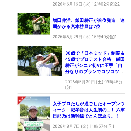
2026年6月16日 (火) 12時02分
22
増田伸洋、飯田耕正が首位発進 連
覇かかる宮本勝昌は7位
2026年5月28日 (木) 15時40分
1
30歳で「日本ミッド」制覇＆
45歳でプロテスト合格 飯田
耕正がシニア初Vに王手「自
分なりのプランでコツコツ
と…」
2026年5月30日 (土) 09時45分
1
女子プロたちが過ごしたオープンウ
ィーク 堀琴音は人生初の…！ 六車
日那乃は新幹線でとんぼ返り…！
2026年8月7日 (金) 11時57分
1