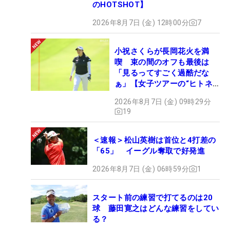
のHOTSHOT】
2026年8月7日 (金) 12時00分
7
小祝さくらが長岡花火を満
喫 束の間のオフも最後は
「見るってすごく過酷だな
ぁ」【女子ツアーの“ヒトネ
タ”】
2026年8月7日 (金) 09時29分
19
＜速報＞松山英樹は首位と4打差の
「65」 イーグル奪取で好発進
2026年8月7日 (金) 06時59分
1
スタート前の練習で打てるのは20
球 藤田寛之はどんな練習をしてい
る？