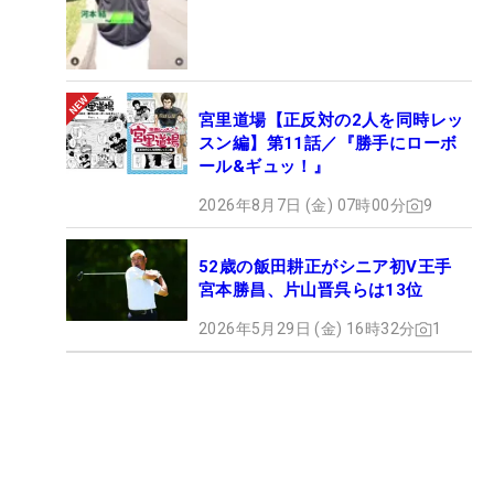
宮里道場【正反対の2人を同時レッ
スン編】第11話／『勝手にローボ
ール&ギュッ！』
2026年8月7日 (金) 07時00分
9
52歳の飯田耕正がシニア初V王手
宮本勝昌、片山晋呉らは13位
2026年5月29日 (金) 16時32分
1