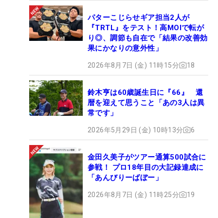
パターこじらせギア担当2人が
『TRTL』をテスト！高MOIで転が
り◎、調節も自在で「結果の改善効
果にかなりの意外性」
2026年8月7日 (金) 11時15分
18
鈴木亨は60歳誕生日に『66』 還
暦を迎えて思うこと「あの3人は異
常です」
2026年5月29日 (金) 10時13分
6
金田久美子がツアー通算500試合に
参戦！ プロ18年目の大記録達成に
「あんびりーばぼー」
2026年8月7日 (金) 11時25分
19