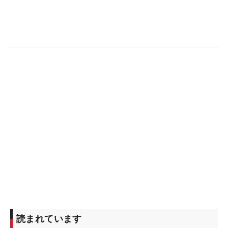
2位以内に入れば「全英シニアオープン」の出場権
が付与される。海外メジャーの切符を狙う片山は、
国内シニア5試合に出場してトップ10入り3回で賞金
ランキングは13位。今大会を含めて残り6試合。4位
以内に入るためには、ギアを上げて賞金を加算して
いきたい。
現在の獲得賞金約701万円の片山は、1位のプラヤ
ド・マークセンとは約2100万円差、4位のI・J・ジ
ャンと約1100万円差がある。今大会の優勝賞金
1000万円を加算できれば、賞金王レースにも加わる
ことができる。現状では今後、レギュラーとシニア
のどちらに出場するか決めていないが、シニアに出
る試合はすべて優勝する気持ちでいる。
賞金ランキングは「相手があることだから」と自力
読まれています