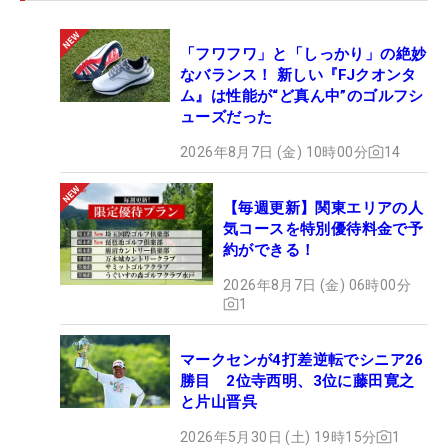
で上積みしていくしかない。「最初から勝とうと思
ってきているので、明日どうなるか、それだけです
「フワフワ」と「しっかり」の絶妙
ね」とシニア1年目での初優勝、そして賞金王レー
なバランス！ 新しい『FJクオンタ
スをにらんで最終日を戦う。
ム』は性能が“ど真ん中”のゴルフシ
ューズだった
2026年8月7日 (金) 10時00分
14
【毎週更新】関東エリアの人
気コースを特別優待料金で予
約ができる！
2026年8月7日 (金) 06時00分
1
マークセンが4打差逆転でシニア26
勝目 2位寺西明、3位に藤田寛之
と片山晋呉
2026年5月30日 (土) 19時15分
1