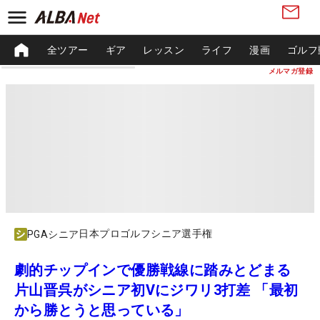
全ツアー
ギア
レッスン
ライフ
漫画
ゴルフ
メルマガ登録
日本プロゴルフシニア選手権
PGAシニア
劇的チップインで優勝戦線に踏みとどまる
片山晋呉がシニア初Vにジワリ3打差 「最初
から勝とうと思っている」