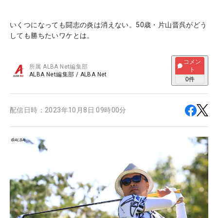
いくつになっても闘志の炎は消えない。50歳・片山晋呉がどう
しても勝ちたいワケとは。
コメン
所属
ALBA Net編集部
ト
ALBA Net編集部
/
ALBA Net
0
件
配信日時：
2023年10月8日 09時00分