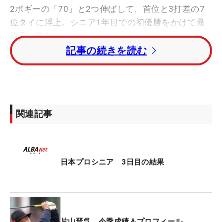
2ボギーの「70」と2つ伸ばして、首位と3打差の7
位タイに浮上。シニア1年目での初優勝をかけて最
終日に臨む。
記事の続きを読む
「今日終わって4打差なら明日（最終日）は楽しみ
かなという感じでスタートしました」。ジワジワと
上位に迫る作戦だったが、17番まで2バーディ・2ボ
ギーのパープレー。「（今日は）すごく大きいスコ
関連記事
アが出るピン位置ではないので、僕がいいスコアで
いければと思いながらやっていましたけど、そう簡
単にいかないのがゴルフです」。片山の読み通り上
位陣は伸び悩んだが、片山も足踏みが続いた。
日本プロシニア 3日目の結果
最終18番で2オンを狙ったショットはグリーン奥ま
で転がった。ピンまで20ヤードほど。深いラフから
放ったアプローチは「少し強かったけどイメージど
片山晋呉 今季成績＆プロフィール