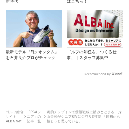
新時代
はこちら！
最新モデル『FJクオンタム』
ゴルフの熱狂を、つくる仕
を石井良介プロがチェック
事。｜スタッフ募集中
Recommended by
ゴルフ総合
「PGAシ
劇的チップインで優勝戦線に踏みとどまる 片
サイト
ニア」の
山晋呉がシニア初Vにジワリ3打差 「最初から
ALBA Net
記事一覧
勝とうと思っている」