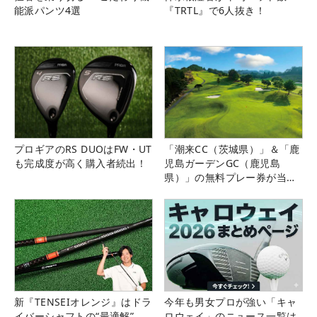
能派パンツ4選
『TRTL』で6人抜き！
プロギアのRS DUOはFW・UT
「潮来CC（茨城県）」＆「鹿
も完成度が高く購入者続出！
児島ガーデンGC（鹿児島
県）」の無料プレー券が当た
る！！
新『TENSEIオレンジ』はドラ
今年も男女プロが強い「キャ
イバーシャフトの“最適解”
ロウェイ」のニュース一覧は