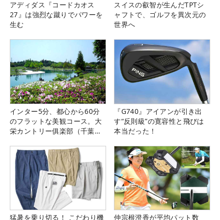
アディダス『コードカオス
スイスの叡智が生んだTPTシ
27』は強烈な蹴りでパワーを
ャフトで、ゴルフを異次元の
生む
世界へ
インター5分、都心から60分
『G740』アイアンが引き出
のフラットな美観コース。大
す“反則級”の寛容性と飛びは
栄カントリー俱楽部（千葉
本当だった！
県）
猛暑を乗り切る！ こだわり機
仲宗根澄香が平均パット数