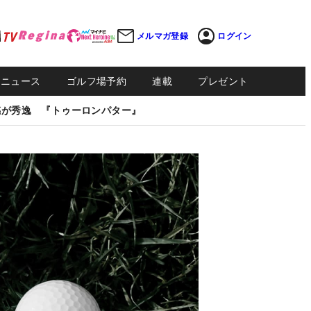
メルマガ登録
ログイン
Sニュース
ゴルフ場予約
連載
プレゼント
感が秀逸 『トゥーロンパター』