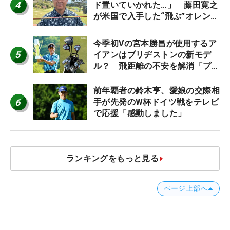
4
ド置いていかれた…」 藤田寛之
が米国で入手した“飛ぶ”オレンジ
シャフトは米シニア使用率2位
今季初Vの宮本勝昌が使用するア
5
イアンはブリヂストンの新モデ
ル？ 飛距離の不安を解消「プラ
スなだけに」【勝者のギア】
前年覇者の鈴木亨、愛娘の交際相
6
手が先発のW杯ドイツ戦をテレビ
で応援「感動しました」
ランキングをもっと見る
ページ上部へ