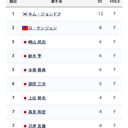
順位
選手名
SC
HOLE
1
-12
F
キム・ジョンドク
2
-8
F
ロ・ケンジュン
3
-6
F
崎山 武志
3
-6
F
鈴木 亨
3
-6
F
水巻 善典
6
-5
F
原田 三夫
7
-4
F
上出 裕也
7
-4
F
高見 和宏
7
-4
F
川岸 良兼