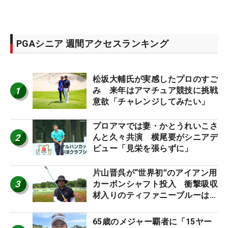
PGAシニア 週間アクセスランキング
松坂大輔氏が実感したプロのすご
1
み 来年はアマチュア競技に挑戦
意欲「チャレンジしてみたい」
プロアマでは妻・かとうれいこさ
2
んと久々共演 横尾要がシニアデ
ビュー「見栄を張らずに」
片山晋呉が“世界初”のアイアン用
3
カーボンシャフト投入 衝撃吸収
材入りのティファニーブルーは
「体にやさしい」
65歳のメジャー覇者に「15ヤー