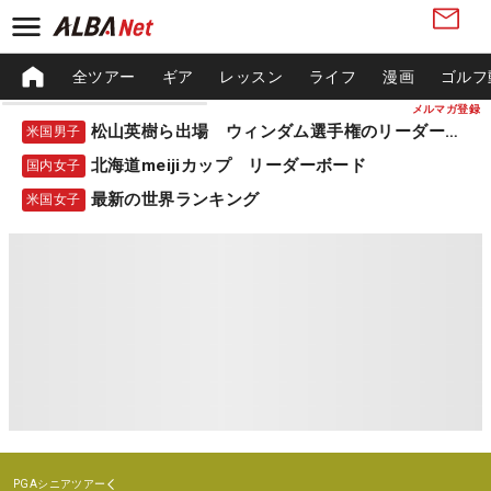
全ツアー
ギア
レッスン
ライフ
漫画
ゴルフ
メルマガ登録
松山英樹ら出場 ウィンダム選手権のリーダーボード
米国男子
北海道meijiカップ リーダーボード
国内女子
最新の世界ランキング
米国女子
PGAシニアツアー