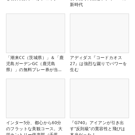
新時代
「潮来CC（茨城県）」＆「鹿
アディダス『コードカオス
児島ガーデンGC（鹿児島
27』は強烈な蹴りでパワーを
県）」の無料プレー券が当た
生む
る！！
インター5分、都心から60分
『G740』アイアンが引き出
のフラットな美観コース。大
す“反則級”の寛容性と飛びは
栄カントリー俱楽部（千葉
本当だった！