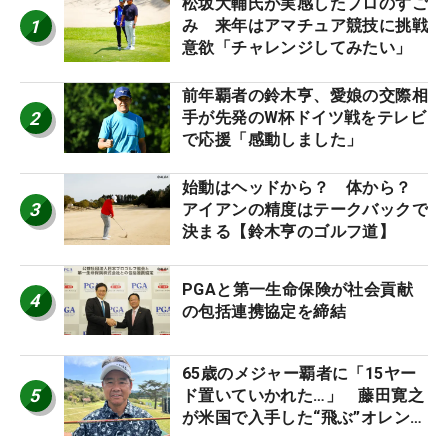
松坂大輔氏が実感したプロのすご
1
み 来年はアマチュア競技に挑戦
意欲「チャレンジしてみたい」
前年覇者の鈴木亨、愛娘の交際相
2
手が先発のW杯ドイツ戦をテレビ
で応援「感動しました」
始動はヘッドから？ 体から？
3
アイアンの精度はテークバックで
決まる【鈴木亨のゴルフ道】
PGAと第一生命保険が社会貢献
4
の包括連携協定を締結
65歳のメジャー覇者に「15ヤー
5
ド置いていかれた…」 藤田寛之
が米国で入手した“飛ぶ”オレンジ
シャフトは米シニア使用率2位