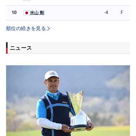
10
-4
F
米山 剛
順位の続きを見る
ニュース