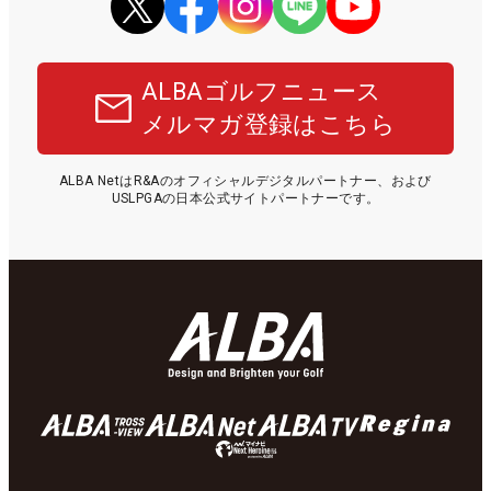
ALBAゴルフニュース
メルマガ登録はこちら
ALBA NetはR&Aのオフィシャルデジタルパートナー、および
USLPGAの日本公式サイトパートナーです。