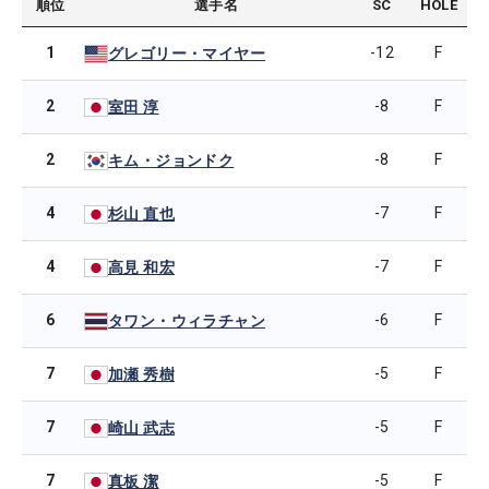
順位
選手名
SC
HOLE
1
-12
F
グレゴリー・マイヤー
2
-8
F
室田 淳
2
-8
F
キム・ジョンドク
4
-7
F
杉山 直也
4
-7
F
高見 和宏
6
-6
F
タワン・ウィラチャン
7
-5
F
加瀬 秀樹
7
-5
F
崎山 武志
7
-5
F
真板 潔