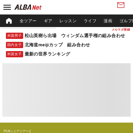
全ツアー
ギア
レッスン
ライフ
漫画
ゴルフ
メルマガ登録
松山英樹ら出場 ウィンダム選手権の組み合わせ
米国男子
北海道meijiカップ 組み合わせ
国内女子
最新の世界ランキング
米国女子
PGAシニアツアー