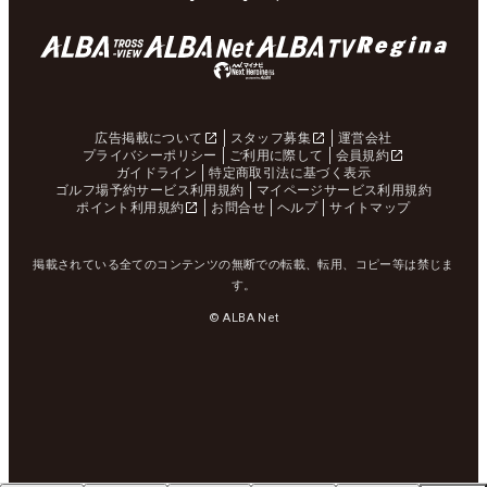
広告掲載について
スタッフ募集
運営会社
プライバシーポリシー
ご利用に際して
会員規約
ガイドライン
特定商取引法に基づく表示
ゴルフ場予約サービス利用規約
マイページサービス利用規約
ポイント利用規約
お問合せ
ヘルプ
サイトマップ
掲載されている全てのコンテンツの無断での転載、転用、コピー等は禁じま
す。
© ALBA Net