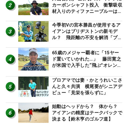
2
カーボンシャフト投入 衝撃吸収
材入りのティファニーブルーは
「体にやさしい」
今季初Vの宮本勝昌が使用するア
3
イアンはブリヂストンの新モデ
ル？ 飛距離の不安を解消「プラ
スなだけに」【勝者のギア】
65歳のメジャー覇者に「15ヤー
4
ド置いていかれた…」 藤田寛之
が米国で入手した“飛ぶ”オレンジ
シャフトは米シニア使用率2位
プロアマでは妻・かとうれいこさ
5
んと久々共演 横尾要がシニアデ
ビュー「見栄を張らずに」
始動はヘッドから？ 体から？
6
アイアンの精度はテークバックで
決まる【鈴木亨のゴルフ道】