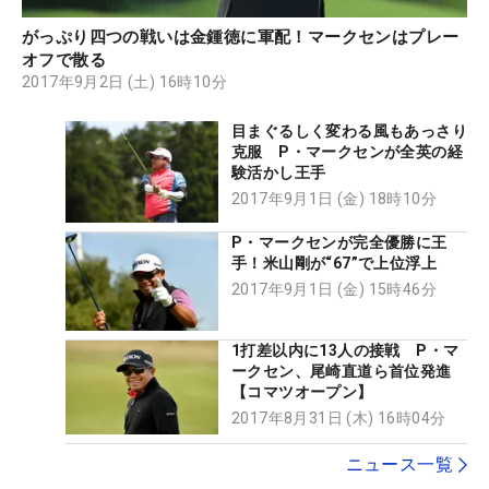
がっぷり四つの戦いは金鍾徳に軍配！マークセンはプレー
オフで散る
2017年9月2日 (土) 16時10分
目まぐるしく変わる風もあっさり
克服 P・マークセンが全英の経
験活かし王手
2017年9月1日 (金) 18時10分
P・マークセンが完全優勝に王
手！米山剛が“67”で上位浮上
2017年9月1日 (金) 15時46分
1打差以内に13人の接戦 P・マ
ークセン、尾崎直道ら首位発進
【コマツオープン】
2017年8月31日 (木) 16時04分
ニュース一覧