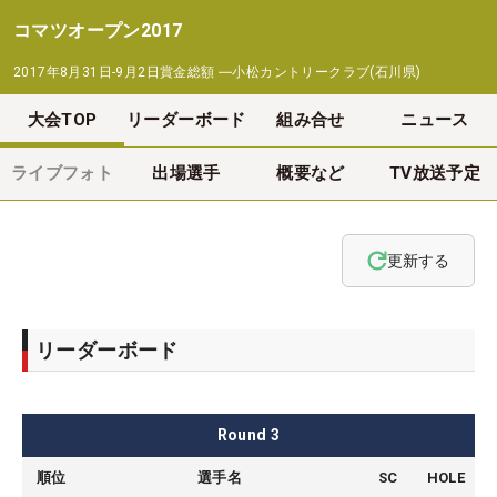
コマツオープン2017
2017年8月31日-9月2日
賞金総額
―
小松カントリークラブ(石川県)
大会TOP
リーダーボード
組み合せ
ニュース
ライブフォト
出場選手
概要など
TV放送予定
更新する
リーダーボード
Round
3
順位
選手名
SC
HOLE