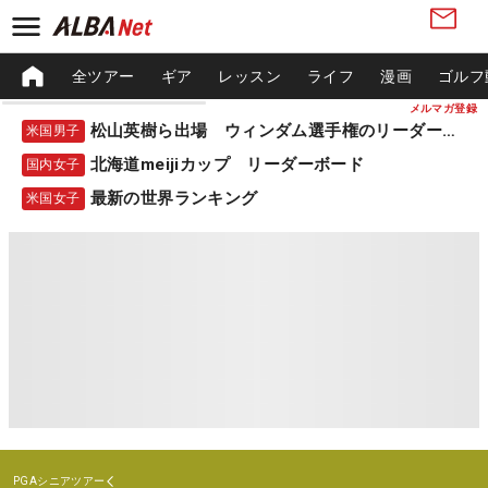
全ツアー
ギア
レッスン
ライフ
漫画
ゴルフ
メルマガ登録
松山英樹ら出場 ウィンダム選手権のリーダーボード
米国男子
北海道meijiカップ リーダーボード
国内女子
最新の世界ランキング
米国女子
PGAシニアツアー