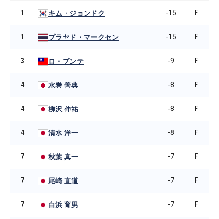
1
-15
F
キム・ジョンドク
1
-15
F
プラヤド・マークセン
3
-9
F
ロ・ブンテ
4
-8
F
水巻 善典
4
-8
F
柳沢 伸祐
4
-8
F
清水 洋一
7
-7
F
秋葉 真一
7
-7
F
尾崎 直道
7
-7
F
白浜 育男