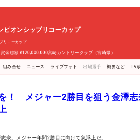
ャンピオンシップリコーカップ
ップリコーカップ
日
賞金総額
¥120,000,000
宮崎カントリークラブ（宮崎県）
組み合せ
ニュース
ライブフォト
出場選手
概要など
TV
を！ メジャー2勝目を狙う金澤志
上
澤志奈。メジャー年間2勝目に向けて急浮上だ。