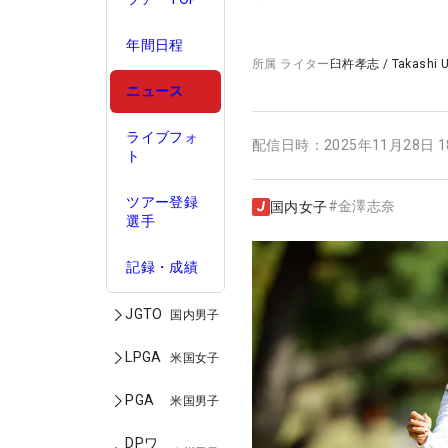
年間日程
所属
ライター
臼杵孝志
/
Takashi 
ニュース
ライブフォ
配信日時：
2025年11月28日 
ト
ツアー登録
#
金澤志奈
国内女子
選手
記録・成績
JGTO
国内男子
LPGA
米国女子
PGA
米国男子
DPワ