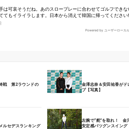
終戦 第2ラウンドの
金澤志奈＆安田祐香がド
プ【写真】
左腕で“舵”を取れ！ 金
メルセデスランキング
安定感バツグンスイング