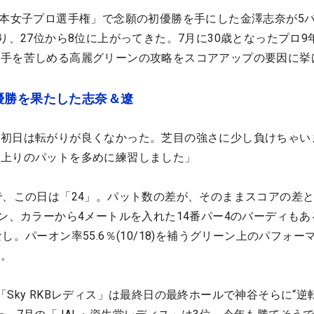
日本女子プロ選手権」で念願の初優勝を手にした金澤志奈が5
り、27位から8位に上がってきた。7月に30歳となったプロ9
選手を苦しめる高麗グリーンの攻略をスコアアップの要因に挙
優勝を果たした志奈＆遼
。初日は転がりが良くなかった。芝目の強さに少し負けちゃい
、上りのパットを多めに練習しました」
で、この日は「24」。パット数の差が、そのままスコアの差
イン、カラーから4メートルを入れた14番パー4のバーディもあ
し。パーオン率55.6％(10/18)を補うグリーン上のパフォー
た。
Sky RKBレディス」は最終日の最終ホールで神谷そらに“逆