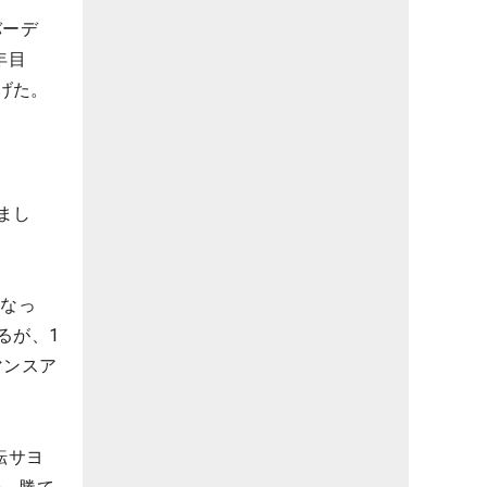
バーデ
年目
げた。
まし
となっ
るが、1
マンスア
転サヨ