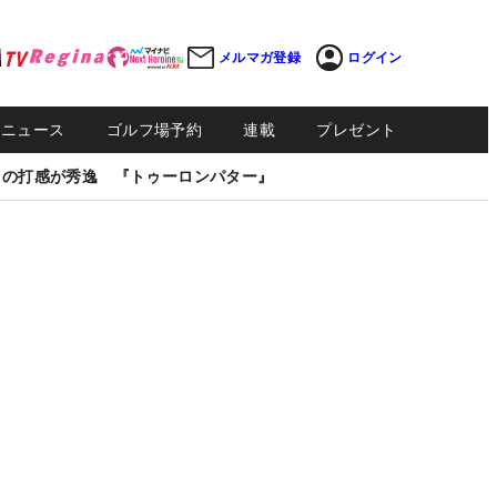
メルマガ登録
ログイン
Sニュース
ゴルフ場予約
連載
プレゼント
しの打感が秀逸 『トゥーロンパター』