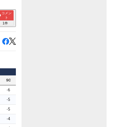
コメン
ト
1
件
SC
-6
-5
-5
-4