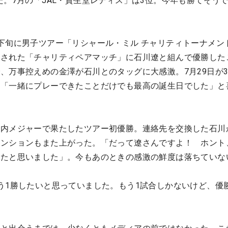
た。7月の「JAL・資生堂レディス」は3位。今年も勝てそう
下旬に男子ツアー「リシャール・ミル チャリティトーナメン
催された「チャリティペアマッチ」に石川遼と組んで優勝した
、万事控えめの金澤が石川とのタッグに大感激。7月29日が3
、「一緒にプレーできたことだけでも最高の誕生日でした」と
国内メジャーで果たしたツアー初優勝。連絡先を交換した石川
テンションもまた上がった。「だって遼さんですよ！ ホント
ったと思いました」。今もあのときの感激の鮮度は落ちていな
う1勝したいと思っていました。もう1試合しかないけど、優
」