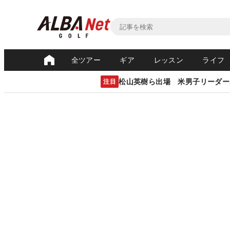
全ツアー
ギア
レッスン
ライフ
松山英樹ら出場 米男子リーダー
注目