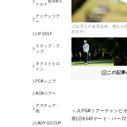
欧州男子
ールド
アジアンツア
ー
上位浮上の金澤志奈。憧れの石
田文平）
LIV GOLF
ステップ・ア
ップ
ネクストヒロ
イン
この記事
PGAシニア
ACNツアー
アマチュア・
＜JLPGAツアーチャンピ
他
県)◇6543ヤード・パー7
LADY GO CUP