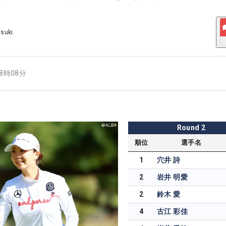
Usuki
18時08分
Round
2
順位
選手名
1
穴井 詩
2
岩井 明愛
2
鈴木 愛
4
古江 彩佳