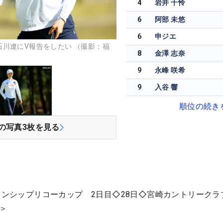
4
岩井 千怜
6
阿部 未悠
6
申ジエ
川遼にV報告をしたい （撮影：福
8
金澤 志奈
9
永峰 咲希
9
入谷 響
順位の続き
の写真
3
枚を見る
オンシップリコーカップ 2日目◇28日◇宮崎カントリークラ
2＞