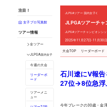
注目！
JLPGAツアー
国内女子
JLPGAツアーチ
女子プロ写真館
ツアー情報
JLPGAツアーチャンピオンシ
2025年11月27日-11月30
全ツアー
大会TOP
リーダーボード
JLPGA
国内女子
今週の大会
石川遼にV報告
リーダーボ
ード
27位→8位急浮
ツアーメニ
ュー
今年ブレークの30歳・金
ツアーTOP