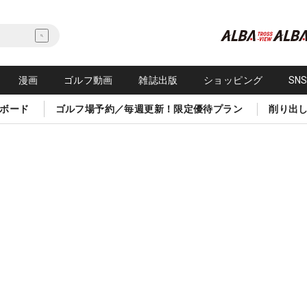
漫画
ゴルフ動画
雑誌出版
ショッピング
SN
ボード
ゴルフ場予約／毎週更新！限定優待プラン
削り出