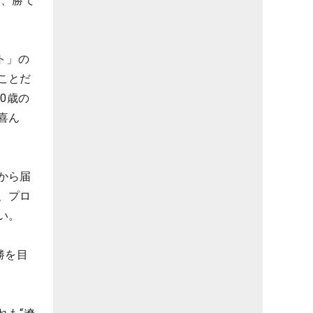
で、勝て
ト」の
ことだ
0歳の
喜ん
から届
、プロ
い。
勝を目