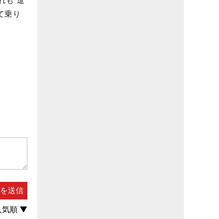
れも“遼
て乗り
）