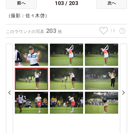
103
/
203
前へ
次へ
（撮影：佐々木啓）
203
19
このラウンドの写真
枚