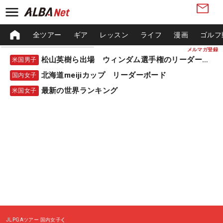
全ツアー
ギア
レッスン
ライフ
漫画
ゴルフ
メルマガ登録
松山英樹ら出場 ウィンダム選手権のリーダーボード
米国男子
北海道meijiカップ リーダーボード
国内女子
最新の世界ランキング
米国女子
JLPGAツアー
国内女子