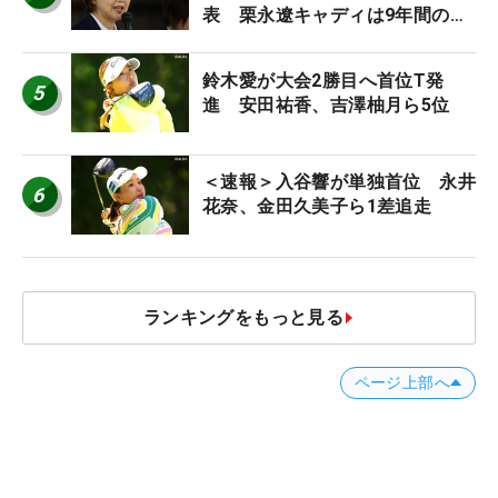
表 栗永遼キャディは9年間の立
ち入り禁止
鈴木愛が大会2勝目へ首位T発
5
進 安田祐香、吉澤柚月ら5位
＜速報＞入谷響が単独首位 永井
6
花奈、金田久美子ら1差追走
ランキングをもっと見る
ページ上部へ