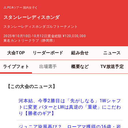
JLPGAツアー
国内女子
スタンレーレディスホンダ
スタンレーレディスホンダゴルフトーナメント
2025年10月10日-10月12日
賞金総額
¥120,000,000
東名カントリークラブ（静岡県）
大会TOP
リーダーボード
組み合せ
ニュース
ライブフォト
出場選手
概要など
TV放送予定
【この大会のニュース】
河本結、今季2勝目は「先がしなる」1Wシャフ
トに変更 パターとLWは真逆の「重硬」にこだわ
り【勝者のギア】
ジュニア旋風再び？ ローアマ獲得の16歳・岩