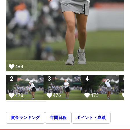
484
2
3
4
5
478
476
475
賞金ランキング
年間日程
ポイント・成績