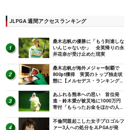
JLPGA 週間アクセスランキング
桑木志帆の優勝に「もう到達しな
1
いんじゃないか」 全英帰りの永
井花奈が受け止めた現実
桑木志帆が海外メジャー制覇で
2
800pt獲得 実質のトップ独走状
態に【メルセデス・ランキング番
外編】
あふれる熊本への思い 首位発
3
進・鈴木愛が被災地に1000万円
寄付「もらったお金をほかの人
に」
不倫問題起こした女子プロゴルフ
4
ァー3人への処分をJLPGAが発