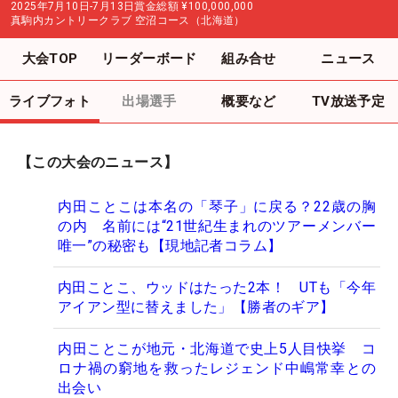
2025年7月10日-7月13日
賞金総額
¥100,000,000
真駒内カントリークラブ 空沼コース（北海道）
大会TOP
リーダーボード
組み合せ
ニュース
ライブフォト
出場選手
概要など
TV放送予定
【この大会のニュース】
内田ことこは本名の「琴子」に戻る？22歳の胸
の内 名前には“21世紀生まれのツアーメンバー
唯一”の秘密も【現地記者コラム】
内田ことこ、ウッドはたった2本！ UTも「今年
アイアン型に替えました」【勝者のギア】
内田ことこが地元・北海道で史上5人目快挙 コ
ロナ禍の窮地を救ったレジェンド中嶋常幸との
出会い