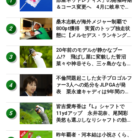
1
部屋ネットレディス」の開催時期
＆コース変更へ 4月に岐阜で開
催
桑木志帆が海外メジャー制覇で
2
800pt獲得 実質のトップ独走状
態に【メルセデス・ランキング番
外編】
20年前のモデルが静かなブー
3
ム!? 飛ばし屋に変貌した菅沼
菜々や神谷そら、三ヶ島かなも使
う“名器”が人気な理由【ツアープ
ロたちの“飛ばしギア”】
不倫問題起こした女子プロゴルフ
4
ァー3人への処分をJLPGAが発
表 栗永遼キャディは9年間の立
ち入り禁止
皆吉愛寿香は『L』シャフトで
5
11ydアップ 永井花奈、尾関彩
美悠も選ぶしなりシャフトの効果
【ツアープロたちの“飛ばしギ
ア”】
昨年覇者・河本結は小祝さくら、