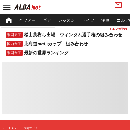
全ツアー
ギア
レッスン
ライフ
漫画
ゴルフ
メルマガ登録
松山英樹ら出場 ウィンダム選手権の組み合わせ
米国男子
北海道meijiカップ 組み合わせ
国内女子
最新の世界ランキング
米国女子
JLPGAツアー
国内女子