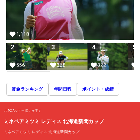
1,118
2
3
4
5
556
368
322
賞金ランキング
年間日程
ポイント・成績
JLPGAツアー
国内女子
ミネベアミツミ レディス 北海道新聞カップ
ミネベアミツミ レディス 北海道新聞カップ