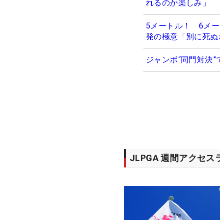
れるのか楽しみ」
5メートル！ 6メ
発の極意「別に死ぬ
ジャンボ“同門対決”
JLPGA 週間アクセ