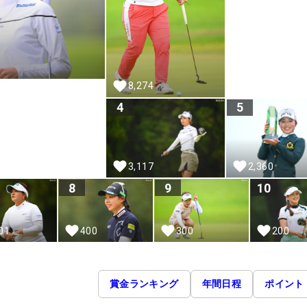
8,274
4
5
3,117
2,360
8
9
10
01
400
300
200
賞金ランキング
年間日程
ポイント