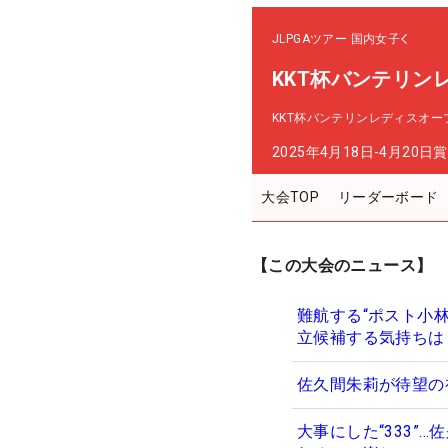
JLPGAツアー
国内女子
KKT杯バンテリン
KKT杯バンテリンレディスオー
2025年4月18日-4月20日
賞
大会TOP
リーダーボード
【この大会のニュース】
難航する“ポスト小
立候補する気持ちは
佐久間朱莉が待望の
大事にした“333”