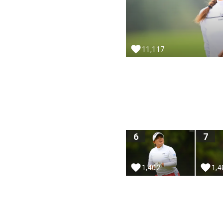
11,117
6
7
1,4
1,402