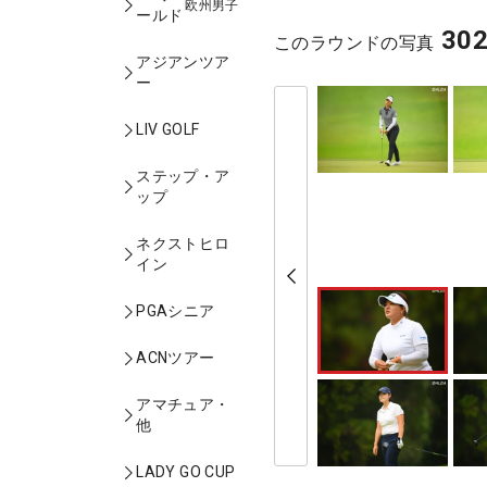
欧州男子
ールド
30
このラウンドの写真
アジアンツア
ー
LIV GOLF
ステップ・ア
ップ
ネクストヒロ
イン
PGAシニア
ACNツアー
アマチュア・
他
LADY GO CUP