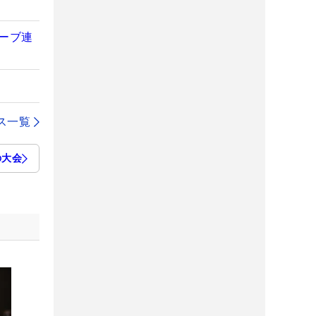
ーブ連
ス一覧
の大会