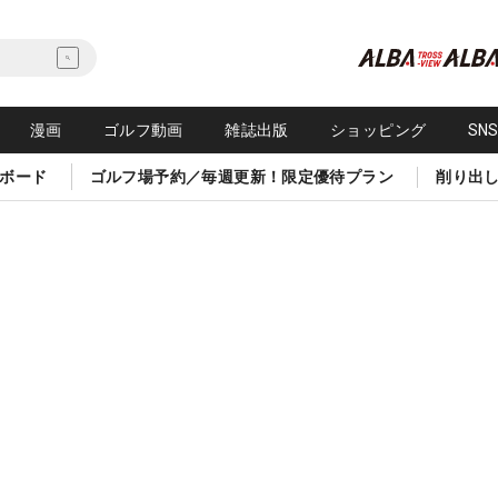
漫画
ゴルフ動画
雑誌出版
ショッピング
SN
ボード
ゴルフ場予約／毎週更新！限定優待プラン
削り出