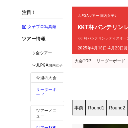
注目！
JLPGAツアー
国内女子
KKT杯バンテリン
女子プロ写真館
ツアー情報
KKT杯バンテリンレディスオー
2025年4月18日-4月20日
賞
全ツアー
大会TOP
リーダーボード
JLPGA
国内女子
今週の大会
リーダーボ
ード
事前
Round1
Round2
ツアーメニ
ュー
ツアーTOP