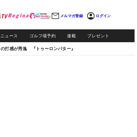
メルマガ登録
ログイン
Sニュース
ゴルフ場予約
連載
プレゼント
しの打感が秀逸 『トゥーロンパター』