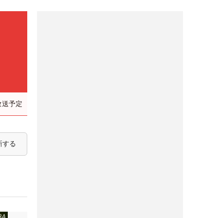
放送予定
新する