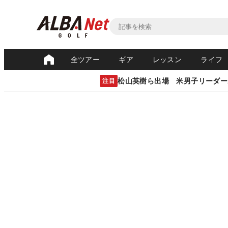
全ツアー
ギア
レッスン
ライフ
松山英樹ら出場 米男子リーダー
注目