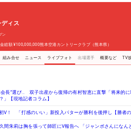
レディス
プン
金総額
¥100,000,000
熊本空港カントリークラブ（熊本県）
組み合せ
ニュース
ライブフォト
出場選手
概要など
TV
林会長”選び… 双子出産から復帰の有村智恵に直撃「将来的に
？」【現地記者コラム】
初V！ 「打感のいい」新投入パターが勝利を後押し【勝者
…佐久間朱莉は胸を張って師匠にV報告へ 「ジャンボさんになん