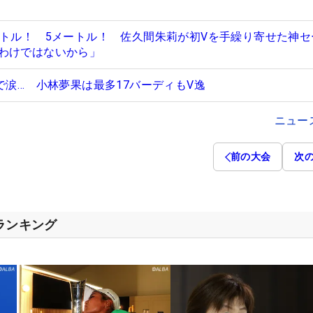
ートル！ 5メートル！ 佐久間朱莉が初Vを手繰り寄せた神セ
わけではないから」
で涙… 小林夢果は最多17バーディもV逸
ニュー
前の大会
次
スランキング