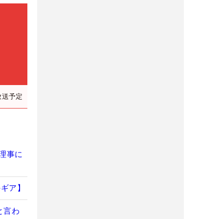
放送予定
理事に
のギア】
と言わ