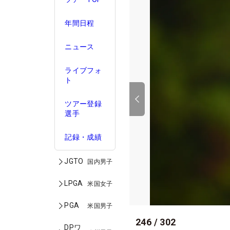
年間日程
ニュース
ライブフォ
ト
ツアー登録
選手
記録・成績
JGTO
国内男子
LPGA
米国女子
PGA
米国男子
246
/
302
DPワ