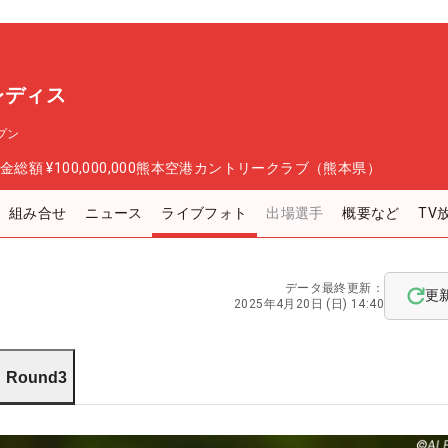
レディス
プン
金総額
¥100,000,000
熊本空港カントリークラブ（熊本県）
組み合せ
ニュース
ライブフォト
出場選手
概要など
TV
データ最終更新：
更
2025年4月20日 (日) 14:40
Round3