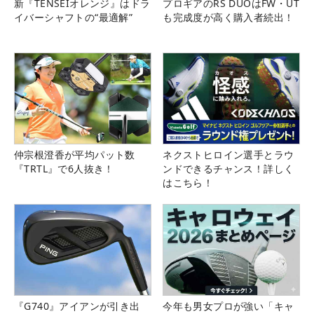
新『TENSEIオレンジ』はドラ
プロギアのRS DUOはFW・UT
イバーシャフトの“最適解”
も完成度が高く購入者続出！
仲宗根澄香が平均パット数
ネクストヒロイン選手とラウ
『TRTL』で6人抜き！
ンドできるチャンス！詳しく
はこちら！
『G740』アイアンが引き出
今年も男女プロが強い「キャ