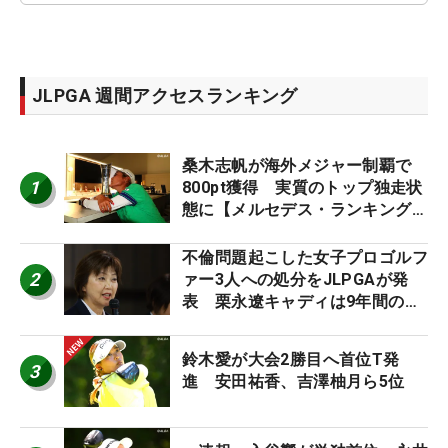
JLPGA 週間アクセスランキング
桑木志帆が海外メジャー制覇で
1
800pt獲得 実質のトップ独走状
態に【メルセデス・ランキング番
外編】
不倫問題起こした女子プロゴルフ
2
ァー3人への処分をJLPGAが発
表 栗永遼キャディは9年間の立
ち入り禁止
鈴木愛が大会2勝目へ首位T発
3
進 安田祐香、吉澤柚月ら5位