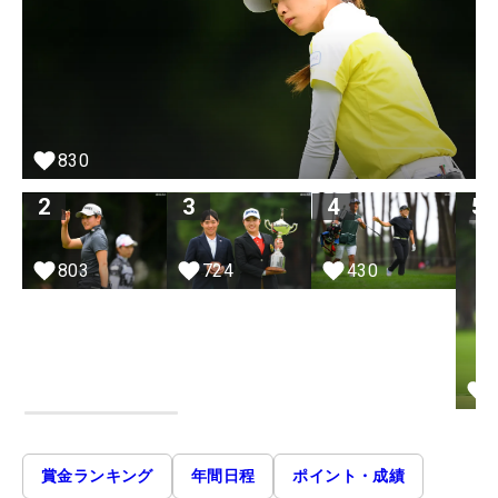
830
2
3
4
5
803
724
430
賞金ランキング
年間日程
ポイント・成績