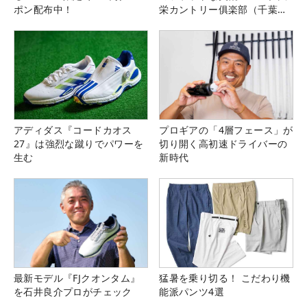
ポン配布中！
栄カントリー俱楽部（千葉
県）
アディダス『コードカオス
プロギアの「4層フェース」が
27』は強烈な蹴りでパワーを
切り開く高初速ドライバーの
生む
新時代
最新モデル『FJクオンタム』
猛暑を乗り切る！ こだわり機
を石井良介プロがチェック
能派パンツ4選