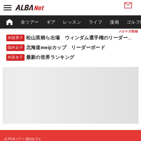
全ツアー
ギア
レッスン
ライフ
漫画
ゴルフ
メルマガ登録
松山英樹ら出場 ウィンダム選手権のリーダーボード
米国男子
北海道meijiカップ リーダーボード
国内女子
最新の世界ランキング
米国女子
JLPGAツアー
国内女子