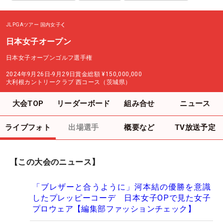
JLPGAツアー
国内女子
日本女子オープン
日本女子オープンゴルフ選手権
2024年9月26日-9月29日
賞金総額
¥150,000,000
大利根カントリークラブ 西コース（茨城県）
大会TOP
リーダーボード
組み合せ
ニュース
ライブフォト
出場選手
概要など
TV放送予定
【この大会のニュース】
「ブレザーと合うように」河本結の優勝を意識
したプレッピーコーデ 日本女子OPで見た女子
プロウェア【編集部ファッションチェック】