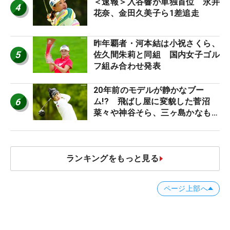
＜速報＞入谷響が単独首位 永井
4
花奈、金田久美子ら1差追走
昨年覇者・河本結は小祝さくら、
5
佐久間朱莉と同組 国内女子ゴル
フ組み合わせ発表
20年前のモデルが静かなブー
6
ム!? 飛ばし屋に変貌した菅沼
菜々や神谷そら、三ヶ島かなも使
う“名器”が人気な理由【ツアープ
ロたちの“飛ばしギア”】
ランキングをもっと見る
ページ上部へ