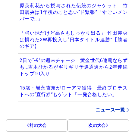
原英莉花から授与された伝統のジャケット 竹
田麗央は1年後のこと思い“ド緊張”「すごいメン
バーで…」
「強い球だけど高さもしっかり出る」 竹田麗央
は慣れた3W再投入し“日本タイトル連勝”【勝者
のギア】
2日で“-9”の週末チャージ 黄金世代6連覇ならず
も…吉本ひかるがギリギリ予選通過から2年連続
トップ10入り
15歳・岩永杏奈がローアマ獲得 最終プロテス
トへの“直行券”もゲット「一発合格したい」
ニュース一覧
前の大会
次の大会