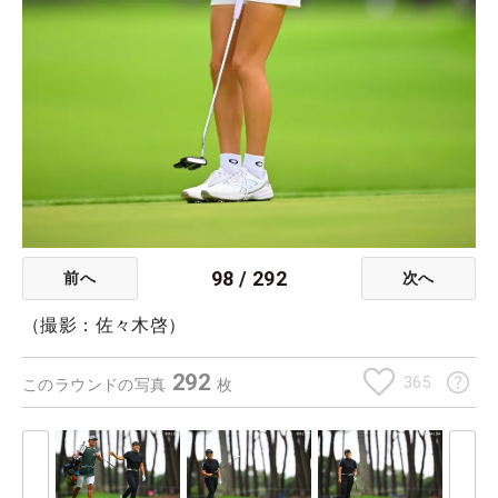
98
/
292
前へ
次へ
（撮影：佐々木啓）
292
365
このラウンドの写真
枚