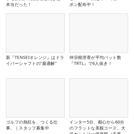
本当だった！
ポン配布中！
新『TENSEIオレンジ』はドラ
仲宗根澄香が平均パット数
イバーシャフトの“最適解”
『TRTL』で6人抜き！
ゴルフの熱狂を、つくる仕
インター5分、都心から60分
事。｜スタッフ募集中
のフラットな美観コース。大
栄カントリー俱楽部（千葉