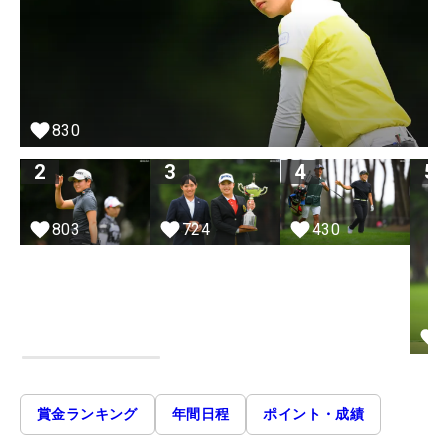
830
2
3
4
5
803
724
430
賞金ランキング
年間日程
ポイント・成績