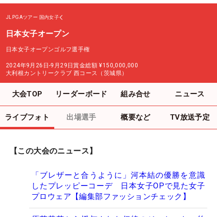
JLPGAツアー
国内女子
日本女子オープン
日本女子オープンゴルフ選手権
2024年9月26日-9月29日
賞金総額
¥150,000,000
大利根カントリークラブ 西コース（茨城県）
大会TOP
リーダーボード
組み合せ
ニュース
ライブフォト
出場選手
概要など
TV放送予定
【この大会のニュース】
「ブレザーと合うように」河本結の優勝を意識
したプレッピーコーデ 日本女子OPで見た女子
プロウェア【編集部ファッションチェック】