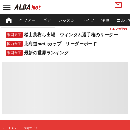
全ツアー
ギア
レッスン
ライフ
漫画
ゴルフ
メルマガ登録
松山英樹ら出場 ウィンダム選手権のリーダーボード
米国男子
北海道meijiカップ リーダーボード
国内女子
最新の世界ランキング
米国女子
JLPGAツアー
国内女子