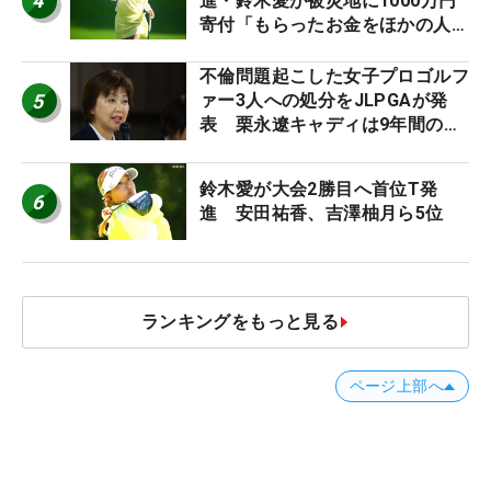
4
進・鈴木愛が被災地に1000万円
寄付「もらったお金をほかの人
に」
不倫問題起こした女子プロゴルフ
5
ァー3人への処分をJLPGAが発
表 栗永遼キャディは9年間の立
ち入り禁止
鈴木愛が大会2勝目へ首位T発
6
進 安田祐香、吉澤柚月ら5位
ランキングをもっと見る
ページ上部へ