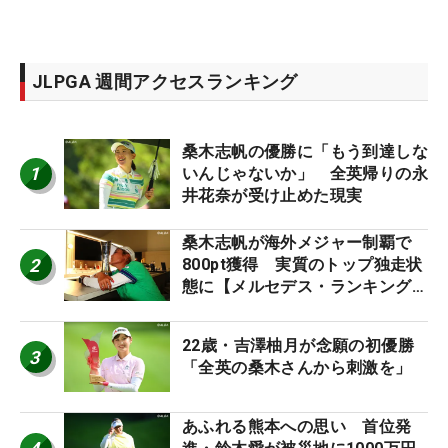
JLPGA 週間アクセスランキング
桑木志帆の優勝に「もう到達しな
1
いんじゃないか」 全英帰りの永
井花奈が受け止めた現実
桑木志帆が海外メジャー制覇で
2
800pt獲得 実質のトップ独走状
態に【メルセデス・ランキング番
外編】
22歳・吉澤柚月が念願の初優勝
3
「全英の桑木さんから刺激を」
あふれる熊本への思い 首位発