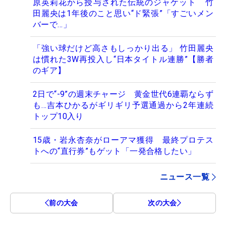
原英莉花から授与された伝統のジャケット 竹
田麗央は1年後のこと思い“ド緊張”「すごいメン
バーで…」
「強い球だけど高さもしっかり出る」 竹田麗央
は慣れた3W再投入し“日本タイトル連勝”【勝者
のギア】
2日で“-9”の週末チャージ 黄金世代6連覇ならず
も…吉本ひかるがギリギリ予選通過から2年連続
トップ10入り
15歳・岩永杏奈がローアマ獲得 最終プロテス
トへの“直行券”もゲット「一発合格したい」
ニュース一覧
前の大会
次の大会