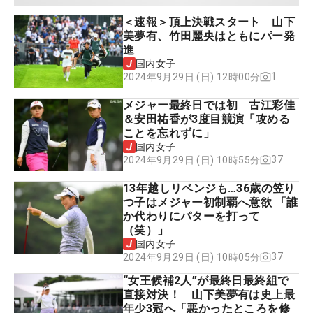
＜速報＞頂上決戦スタート 山下
美夢有、竹田麗央はともにパー発
進
国内女子
1
2024年9月29日 (日) 12時00分
メジャー最終日では初 古江彩佳
＆安田祐香が3度目競演「攻める
ことを忘れずに」
国内女子
37
2024年9月29日 (日) 10時55分
13年越しリベンジも…36歳の笠り
つ子はメジャー初制覇へ意欲 「誰
か代わりにパターを打って
（笑）」
国内女子
37
2024年9月29日 (日) 10時05分
“女王候補2人”が最終日最終組で
直接対決！ 山下美夢有は史上最
年少3冠へ「悪かったところを修