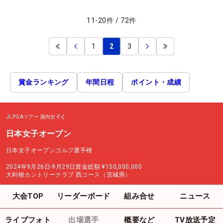
11
-
20
件
/
72
件
1
2
3
賞金ランキング
年間日程
ポイント・成績
JLPGAツアー
国内女子
日本女子オープン
日本女子オープンゴルフ選手権
2024年9月26日-9月29日
賞金総額
¥150,000,000
大利根カントリークラブ 西コース（茨城県）
大会TOP
リーダーボード
組み合せ
ニュース
ライブフォト
出場選手
概要など
TV放送予定