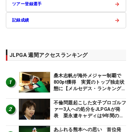
→
ツアー登録選手
→
記録成績
JLPGA 週間アクセスランキング
桑木志帆が海外メジャー制覇で
1
800pt獲得 実質のトップ独走状
態に【メルセデス・ランキング番
外編】
不倫問題起こした女子プロゴルフ
2
ァー3人への処分をJLPGAが発
表 栗永遼キャディは9年間の立
ち入り禁止
あふれる熊本への思い 首位発