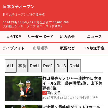
日本女子オープン
日本女子オープンゴルフ選手権
2024年9月26日-9月29日
賞金総額
¥150,000,000
大利根カントリークラブ 西コース（茨城県）
大会TOP
リーダーボード
組み合せ
ニュース
ライブフォト
出場選手
概要など
TV放送予定
ALL
事前
Rnd1
Rnd2
Rnd3
Rnd4
竹田麗央がメジャー連勝で日本タ
イトル2冠 岩井明愛2位、山下美
夢有3位
国内女子
44
2024年9月29日 (日) 15時48分
＜速報＞最終組がラスト3ホール