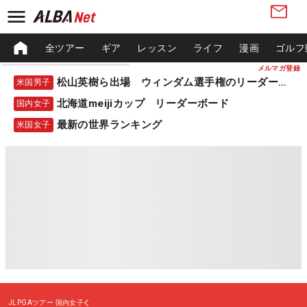
全ツアー
ギア
レッスン
ライフ
漫画
ゴルフ
メルマガ登録
松山英樹ら出場 ウィンダム選手権のリーダーボード
米国男子
北海道meijiカップ リーダーボード
国内女子
最新の世界ランキング
米国女子
JLPGAツアー
国内女子