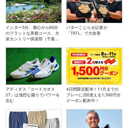
インター5分、都心から60分
パターこじらせ記者が
のフラットな美観コース。大
「TRTL」で大改善
栄カントリー俱楽部（千葉
県）
アディダス『コードカオス
4日間限定配布！11月までの
27』は強烈な蹴りでパワーを
プレーに2回使える1,500円分
生む
クーポン配布中！