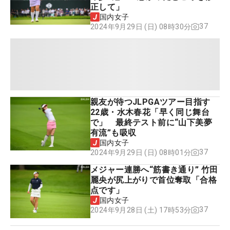
正して」
国内女子
37
2024年9月29日 (日) 08時30分
親友が待つJLPGAツアー目指す
22歳・水木春花「早く同じ舞台
で」 最終テスト前に“山下美夢
有流”も吸収
国内女子
37
2024年9月29日 (日) 08時01分
メジャー連勝へ“筋書き通り” 竹田
麗央が尻上がりで首位奪取「合格
点です」
国内女子
37
2024年9月28日 (土) 17時53分