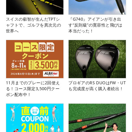
スイスの叡智が生んだTPTシ
『G740』アイアンが引き出
ャフトで、ゴルフを異次元の
す“反則級”の寛容性と飛びは
世界へ
本当だった！
11月までのプレーに2回使え
プロギアのRS DUOはFW・UT
る！コース限定3,500円クー
も完成度が高く購入者続出！
ポン配布中！