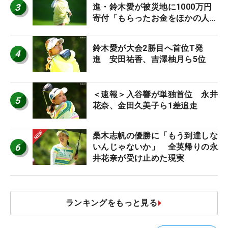
3
進・鈴木愛が被災地に1000万円
寄付「もらったお金をほかの人
に」
鈴木愛が大会2勝目へ首位T発
4
進 安田祐香、吉澤柚月ら5位
＜速報＞入谷響が単独首位 永井
5
花奈、金田久美子ら1差追走
桑木志帆の優勝に「もう到達しな
6
いんじゃないか」 全英帰りの永
井花奈が受け止めた現実
ランキングをもっと見る