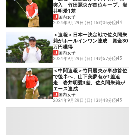
突入 竹田麗央が首位キープ、岩
井明愛1差
国内女子
44
2024年9月29日 (日) 15時06分
＜速報＞日本一決定戦で佐久間朱
莉がホールインワン達成 賞金30
万円獲得
国内女子
45
2024年9月29日 (日) 14時57分
＜中間速報＞竹田麗央が単独首位
で後半へ、山下美夢有が1差追
走 岩井明愛3差、佐久間朱莉が
エース達成
国内女子
45
2024年9月29日 (日) 13時48分