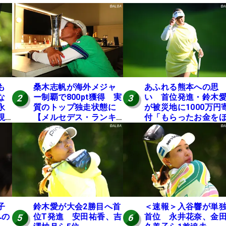
も
桑木志帆が海外メジャ
あふれる熊本への思
な
ー制覇で800pt獲得 実
い 首位発進・鈴木
2
3
永
質のトップ独走状態に
が被災地に1000万円
現
【メルセデス・ランキ
付「もらったお金を
ング番外編】
かの人に」
子
鈴木愛が大会2勝目へ首
＜速報＞入谷響が単
への
位T発進 安田祐香、吉
首位 永井花奈、金
5
6