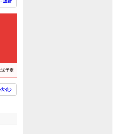
・成績
放送予定
の大会