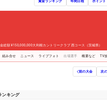
賞金ランキング
年間日程
ポイント
金総額
¥150,000,000
大利根カントリークラブ 西コース（茨城県）
組み合せ
ニュース
ライブフォト
出場選手
概要など
TV
前の大会
次
スランキング