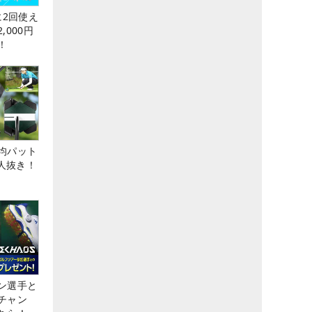
に2回使え
,000円
！
均パット
6人抜き！
ン選手と
チャン