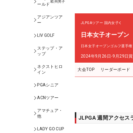
欧州男子
ールド
アジアンツア
ー
JLPGAツアー
国内女子
日本女子オープン
LIV GOLF
日本女子オープンゴルフ選手権
ステップ・ア
ップ
2024年9月26日-9月29日
賞
ネクストヒロ
大会TOP
リーダーボード
イン
PGAシニア
ACNツアー
アマチュア・
他
JLPGA 週間アクセ
LADY GO CUP