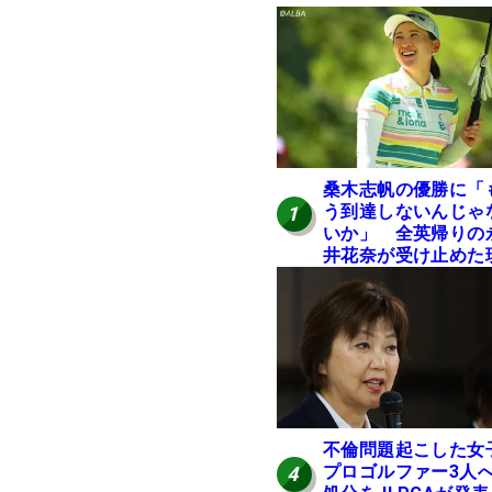
桑木志帆の優勝に「
う到達しないんじゃ
1
いか」 全英帰りの
井花奈が受け止めた
実
不倫問題起こした女
プロゴルファー3人
4