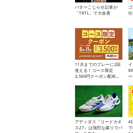
パターこじらせ記者が
ゴ
「TRTL」で大改善
仕
11月までのプレーに2回
イ
使える！コース限定
6
3,500円クーポン配布
ー
中！
楽
アディダス『コードカオ
4
ス27』は強烈な蹴りでパ
で