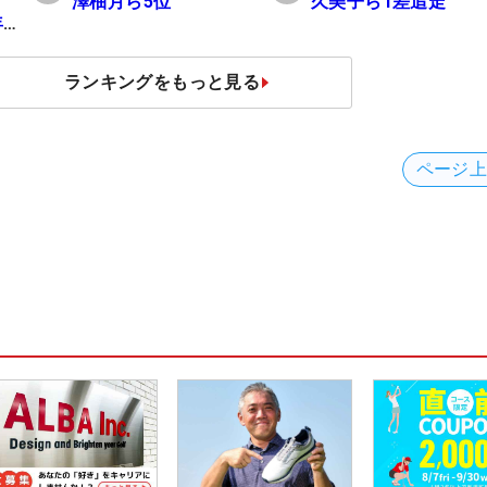
表
澤柚月ら5位
久美子ら1差追走
年間
ランキングをもっと見る
ページ