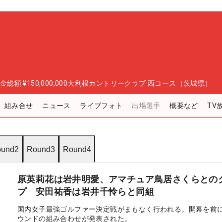
金総額
¥150,000,000
大利根カントリークラブ 西コース（茨城県）
組み合せ
ニュース
ライブフォト
出場選手
概要など
TV
und2
Round3
Round4
原英莉花は岩井明愛、アマチュア鳥居さくらとの
プ 安田祐香は岩井千怜らと同組
国内女子最強ゴルファー決定戦がまもなく行われる。開幕を前
ウンドの組み合わせが発表された。