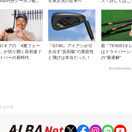
,500円分クーポン配布
を異次元の世界へ
ス！詳しくはこ
！
ロギアの「4層フェー
『G740』アイアンが引
新『TENSEIオ
」が切り開く高初速ド
き出す“反則級”の寛容性
はドライバーシ
イバーの新時代
と飛びは本当だった！
の“最適解”
Recommended 
ニュース