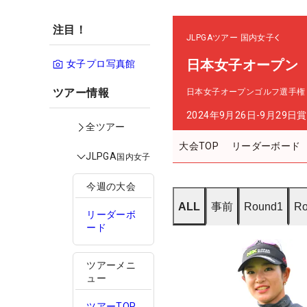
注目！
JLPGAツアー
国内女子
日本女子オープン
女子プロ写真館
ツアー情報
日本女子オープンゴルフ選手権
2024年9月26日-9月29日
賞
全ツアー
大会TOP
リーダーボード
JLPGA
国内女子
今週の大会
ALL
事前
Round1
Ro
リーダーボ
ード
ツアーメニ
ュー
ツアーTOP