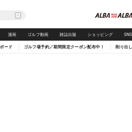
漫画
ゴルフ動画
雑誌出版
ショッピング
SN
ボード
ゴルフ場予約／期間限定クーポン配布中！
削り出