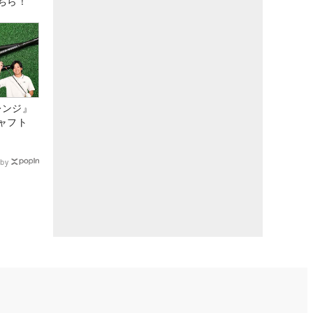
ちら！
レンジ』
ャフト
by