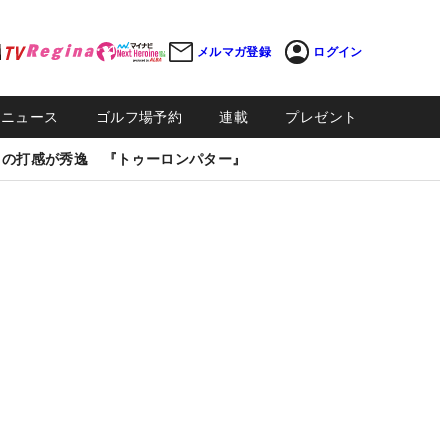
メルマガ登録
ログイン
Sニュース
ゴルフ場予約
連載
プレゼント
しの打感が秀逸 『トゥーロンパター』