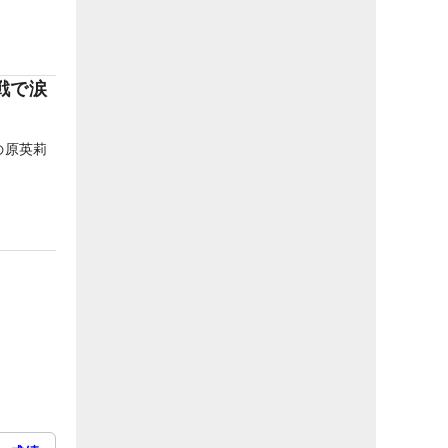
戦で涙
の原英莉