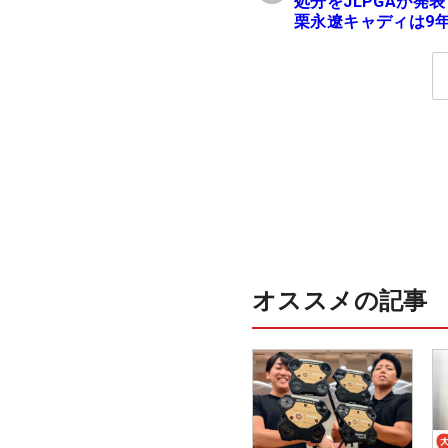
処分をJLPGAが発
栗永遼キャディは9
の立ち入り禁止
オススメの記事