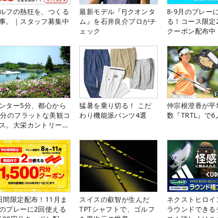
ルフの熱狂を、つくる
最新モデル『FJクオンタ
8-9月のプレー
事。｜スタッフ募集中
ム』を石井良介プロがチ
る！コース限定2
ェック
クーポン配布中
ンター5分、都心から
猛暑を乗り切る！ こだ
仲宗根澄香が平
0分のフラットな美観コ
わり機能派パンツ4選
数『TRTL』で
ス。大栄カントリー俱
部（千葉県）
日間限定配布！11月ま
スイスの叡智が生んだ
ネクストヒロイ
のプレーに2回使える
TPTシャフトで、ゴルフ
ラウンドできる