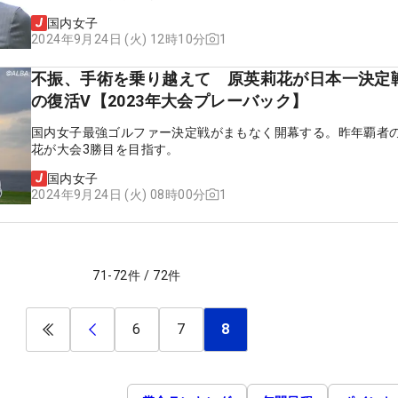
国内女子
1
2024年9月24日 (火) 12時10分
不振、手術を乗り越えて 原英莉花が日本一決定
の復活V【2023年大会プレーバック】
国内女子最強ゴルファー決定戦がまもなく開幕する。昨年覇者
花が大会3勝目を目指す。
国内女子
1
2024年9月24日 (火) 08時00分
71
-
72
件
/
72
件
6
7
8