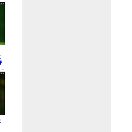
愛
寄
ほ
独
田