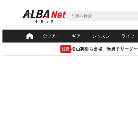
全ツアー
ギア
レッスン
ライフ
松山英樹ら出場 米男子リーダー
注目