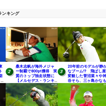
スランキング
東
桑木志帆が海外メジャ
20年前のモデルが静
ト
ー制覇で800pt獲得 実
なブーム!? 飛ばし
2
3
期
質のトップ独走状態に
変貌した菅沼菜々や
月に
【メルセデス・ランキ
谷そら、三ヶ島かな
ング番外編】
使う“名器”が人気な
由【ツアープロたち
の“飛ばしギア”】