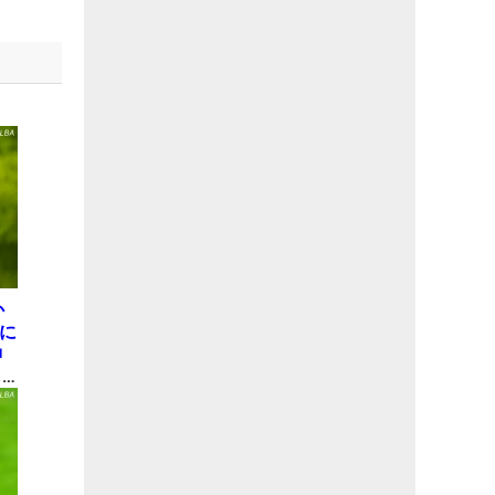
か
屋に
神
も
理