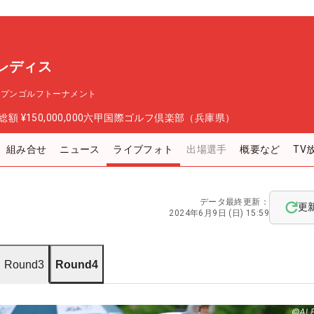
レディス
ープンゴルフトーナメント
総額
¥150,000,000
六甲国際ゴルフ倶楽部（兵庫県）
組み合せ
ニュース
ライブフォト
出場選手
概要など
TV
データ最終更新：
更
2024年6月9日 (日) 15:59
Round3
Round4