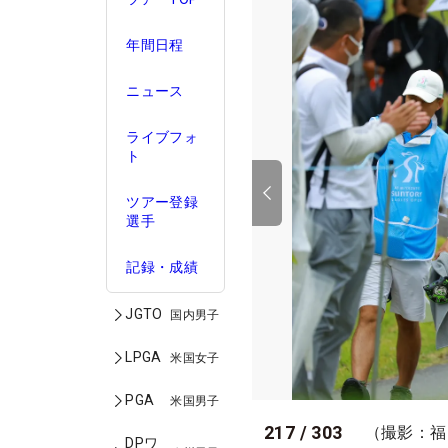
年間日程
ニュース
ライブフォ
ト
ツアー登録
選手
記録・成績
JGTO
国内男子
LPGA
米国女子
PGA
米国男子
217
/
303
（撮影：福
DPワ