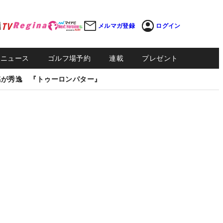
メルマガ登録
ログイン
Sニュース
ゴルフ場予約
連載
プレゼント
感が秀逸 『トゥーロンパター』