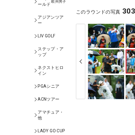
欧州男子
ールド
30
このラウンドの写真
アジアンツア
ー
LIV GOLF
ステップ・ア
ップ
ネクストヒロ
イン
PGAシニア
ACNツアー
アマチュア・
他
LADY GO CUP