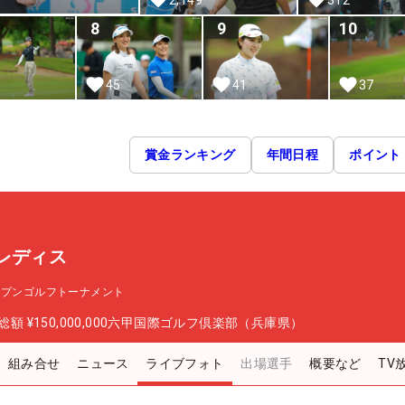
8
9
10
45
41
37
賞金ランキング
年間日程
ポイント
レディス
ープンゴルフトーナメント
総額
¥150,000,000
六甲国際ゴルフ倶楽部（兵庫県）
組み合せ
ニュース
ライブフォト
出場選手
概要など
TV