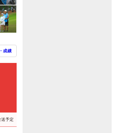
・成績
放送予定