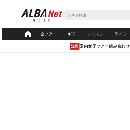
全ツアー
ギア
レッスン
ライフ
国内女子ツアー組み合わせ
注目