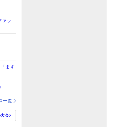
ファッ
】
て「まず
」
ス一覧
の大会