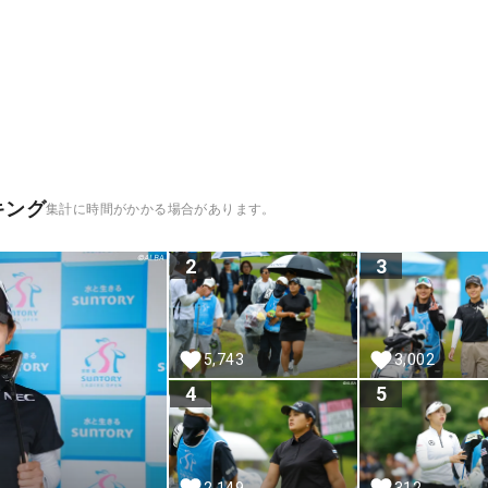
キング
集計に時間がかかる場合があります。
2
3
5,743
3,002
4
5
2,149
312