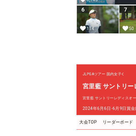
6
7
114
50
JLPGAツアー
国内女子
宮里藍 サントリー
宮里藍 サントリーレディスオ
2024年6月6日-6月9日
賞金
大会TOP
リーダーボード