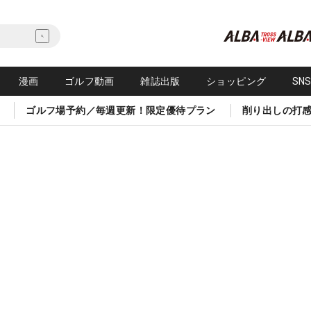
漫画
ゴルフ動画
雑誌出版
ショッピング
SN
ゴルフ場予約／毎週更新！限定優待プラン
削り出しの打