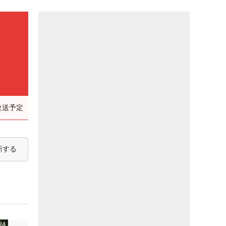
放送予定
新する