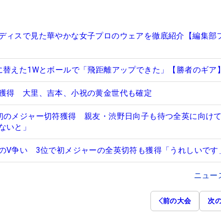
ディスで見た華やかな女子プロのウェアを徹底紹介【編集部
に替えた1Wとボールで「飛距離アップできた」【勝者のギア
獲得 大里、吉本、小祝の黄金世代も確定
初のメジャー切符獲得 親友・渋野日向子も待つ全英に向け
ないと」
のV争い 3位で初メジャーの全英切符も獲得「うれしいです
ニュー
前の大会
次