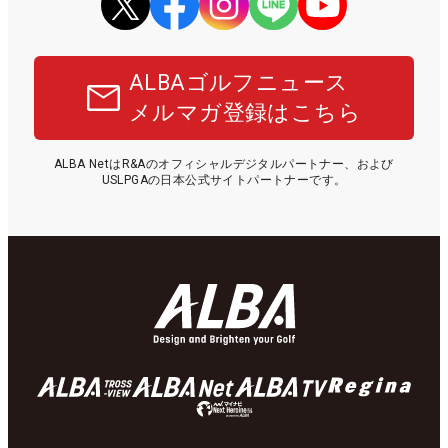
ALBAゴルフニュース
メルマガ登録はこちら
ALBA NetはR&Aのオフィシャルデジタルパートナー、および
USLPGAの日本公式サイトパートナーです。