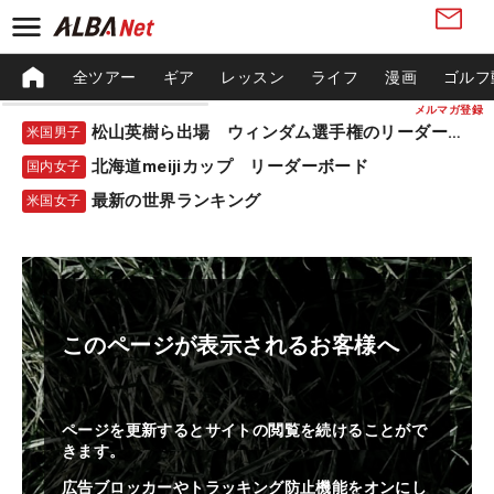
全ツアー
ギア
レッスン
ライフ
漫画
ゴルフ
メルマガ登録
松山英樹ら出場 ウィンダム選手権のリーダーボード
米国男子
北海道meijiカップ リーダーボード
国内女子
最新の世界ランキング
米国女子
このページが表示されるお客様へ
ページを更新するとサイトの閲覧を続けることがで
きます。
広告ブロッカーやトラッキング防止機能をオンにし