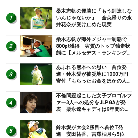
桑木志帆の優勝に「もう到達しな
1
いんじゃないか」 全英帰りの永
井花奈が受け止めた現実
桑木志帆が海外メジャー制覇で
2
800pt獲得 実質のトップ独走状
態に【メルセデス・ランキング番
外編】
あふれる熊本への思い 首位発
3
進・鈴木愛が被災地に1000万円
寄付「もらったお金をほかの人
に」
不倫問題起こした女子プロゴルフ
4
ァー3人への処分をJLPGAが発
表 栗永遼キャディは9年間の立
ち入り禁止
鈴木愛が大会2勝目へ首位T発
5
進 安田祐香、吉澤柚月ら5位