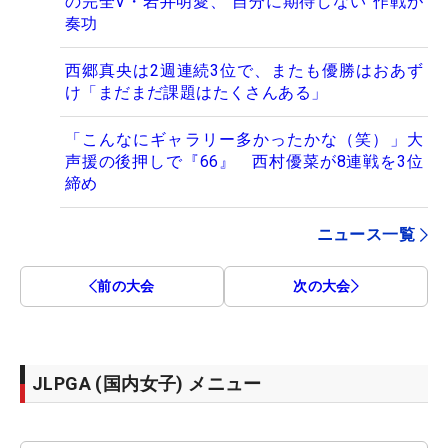
の完全V・岩井明愛、“自分に期待しない”作戦が
奏功
西郷真央は2週連続3位で、またも優勝はおあず
け「まだまだ課題はたくさんある」
「こんなにギャラリー多かったかな（笑）」大
声援の後押しで『66』 西村優菜が8連戦を3位
締め
ニュース一覧
前の大会
次の大会
JLPGA (国内女子) メニュー