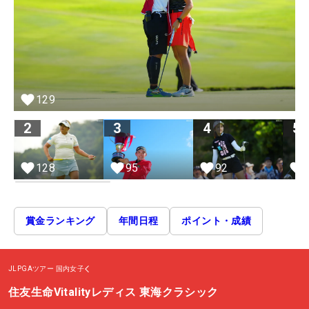
129
2
3
4
5
128
95
92
賞金ランキング
年間日程
ポイント・成績
JLPGAツアー
国内女子
住友生命Vitalityレディス 東海クラシック