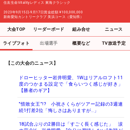
住友生命Vitalityレディス 東海クラシック
2023年9月15日-9月17日
賞金総額
¥100,000,000
新南愛知カントリークラブ 美浜コース（愛知県）
大会TOP
リーダーボード
組み合せ
ニュース
ライブフォト
出場選手
概要など
TV放送予定
【この大会のニュース】
ドローヒッター岩井明愛、1Wはリアルロフト11
度のつかまる設定で「食らいつく感じが好き」
【勝者のギア】
"惜敗女王”!? 小祝さくらがツアー記録の3週連
続1打差2位「悔しさはありますが…」
18試合ぶりの2勝目は「すごく長く感じた」 涙