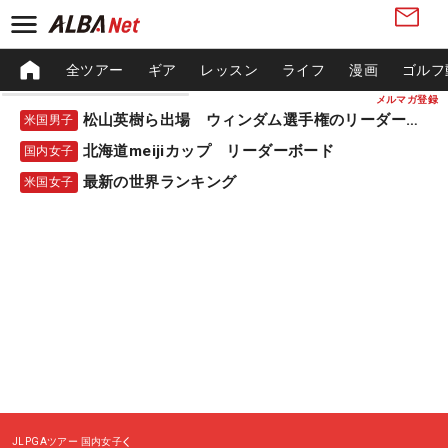
全ツアー
ギア
レッスン
ライフ
漫画
ゴルフ
メルマガ登録
松山英樹ら出場 ウィンダム選手権のリーダーボード
米国男子
北海道meijiカップ リーダーボード
国内女子
最新の世界ランキング
米国女子
JLPGAツアー
国内女子