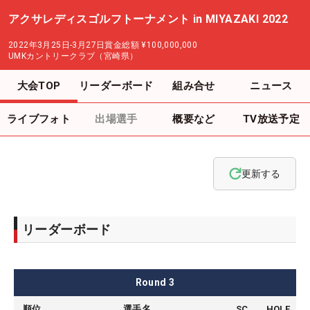
アクサレディスゴルフトーナメント in MIYAZAKI 2022
2022年3月25日-3月27日
賞金総額
¥100,000,000
UMKカントリークラブ（宮崎県）
大会TOP
リーダーボード
組み合せ
ニュース
ライブフォト
出場選手
概要など
TV放送予定
更新する
リーダーボード
Round
3
順位
選手名
SC
HOLE