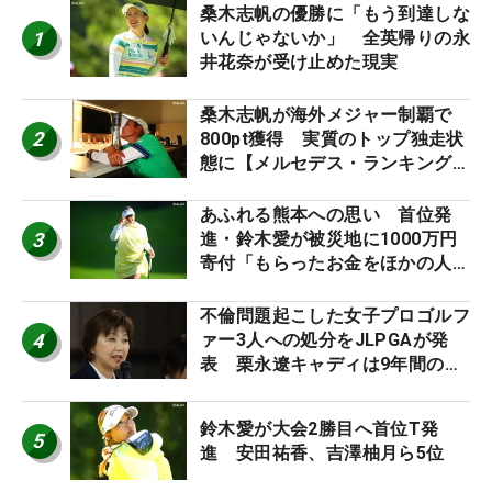
桑木志帆の優勝に「もう到達しな
1
いんじゃないか」 全英帰りの永
井花奈が受け止めた現実
桑木志帆が海外メジャー制覇で
2
800pt獲得 実質のトップ独走状
態に【メルセデス・ランキング番
外編】
あふれる熊本への思い 首位発
3
進・鈴木愛が被災地に1000万円
寄付「もらったお金をほかの人
に」
不倫問題起こした女子プロゴルフ
4
ァー3人への処分をJLPGAが発
表 栗永遼キャディは9年間の立
ち入り禁止
鈴木愛が大会2勝目へ首位T発
5
進 安田祐香、吉澤柚月ら5位