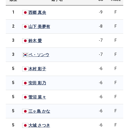
1
-9
F
西郷 真央
2
-8
F
山下 美夢有
3
-7
F
鈴木 愛
3
-7
F
ペ・ソンウ
5
-6
F
木村 彩子
5
-6
F
安田 彩乃
5
-6
F
菅沼 菜々
5
-6
F
三ヶ島 かな
5
-6
F
大城 さつき