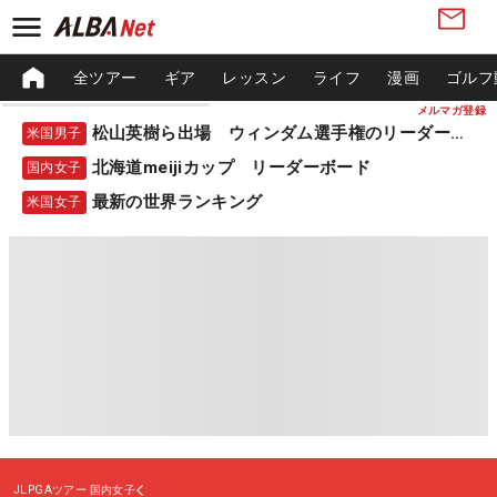
全ツアー
ギア
レッスン
ライフ
漫画
ゴルフ
メルマガ登録
松山英樹ら出場 ウィンダム選手権のリーダーボード
米国男子
北海道meijiカップ リーダーボード
国内女子
最新の世界ランキング
米国女子
JLPGAツアー
国内女子