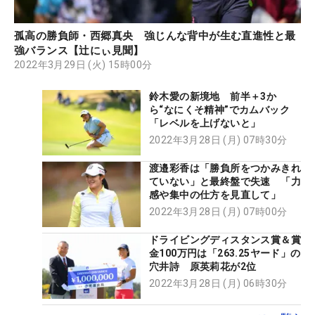
孤高の勝負師・西郷真央 強じんな背中が生む直進性と最
強バランス【辻にぃ見聞】
2022年3月29日 (火) 15時00分
鈴木愛の新境地 前半＋3か
ら“なにくそ精神”でカムバック
「レベルを上げないと」
2022年3月28日 (月) 07時30分
渡邉彩香は「勝負所をつかみきれ
ていない」と最終盤で失速 「力
感や集中の仕方を見直して」
2022年3月28日 (月) 07時00分
ドライビングディスタンス賞＆賞
金100万円は「263.25ヤード」の
穴井詩 原英莉花が2位
2022年3月28日 (月) 06時30分