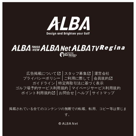
広告掲載について
スタッフ募集
運営会社
プライバシーポリシー
ご利用に際して
会員規約
ガイドライン
特定商取引法に基づく表示
ゴルフ場予約サービス利用規約
マイページサービス利用規約
ポイント利用規約
お問合せ
ヘルプ
サイトマップ
掲載されている全てのコンテンツの無断での転載、転用、コピー等は禁じま
す。
© ALBA Net