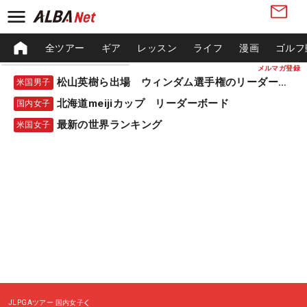
全ツアー
ギア
レッスン
ライフ
漫画
ゴルフ
メルマガ登録
松山英樹ら出場 ウィンダム選手権のリーダーボード
米国男子
北海道meijiカップ リーダーボード
国内女子
最新の世界ランキング
米国女子
JLPGAツアー
国内女子