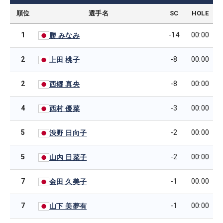
順位
選手名
SC
HOLE
1
-14
00:00
勝 みなみ
2
-8
00:00
上田 桃子
2
-8
00:00
西郷 真央
4
-3
00:00
西村 優菜
5
-2
00:00
渋野 日向子
5
-2
00:00
山内 日菜子
7
-1
00:00
金田 久美子
7
-1
00:00
山下 美夢有