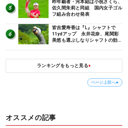
ロたちの“飛ばしギア”】
昨年覇者・河本結は小祝さくら、
5
佐久間朱莉と同組 国内女子ゴル
フ組み合わせ発表
皆吉愛寿香は『L』シャフトで
6
11ydアップ 永井花奈、尾関彩
美悠も選ぶしなりシャフトの効果
【ツアープロたちの“飛ばしギ
ア”】
ランキングをもっと見る
ページ上部へ
オススメの記事