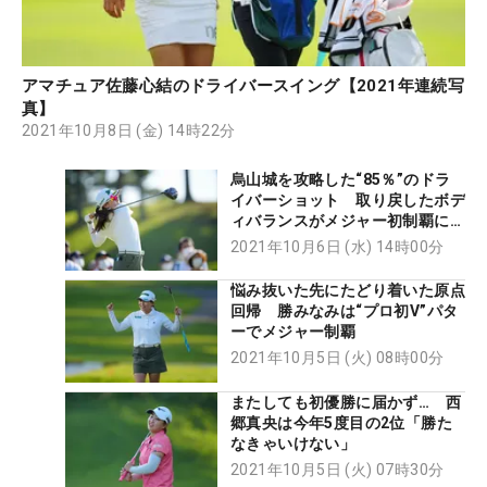
アマチュア佐藤心結のドライバースイング【2021年連続写
真】
2021年10月8日 (金) 14時22分
烏山城を攻略した“85％”のドラ
イバーショット 取り戻したボデ
ィバランスがメジャー初制覇につ
ながった【辻にぃ見聞】
2021年10月6日 (水) 14時00分
悩み抜いた先にたどり着いた原点
回帰 勝みなみは“プロ初V”パタ
ーでメジャー制覇
2021年10月5日 (火) 08時00分
またしても初優勝に届かず… 西
郷真央は今年5度目の2位「勝た
なきゃいけない」
2021年10月5日 (火) 07時30分