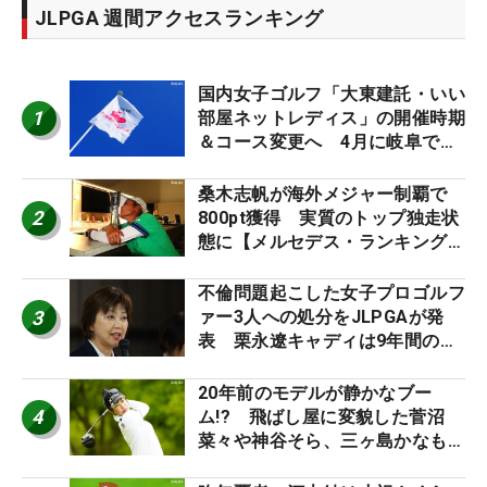
JLPGA 週間アクセスランキング
国内女子ゴルフ「大東建託・いい
1
部屋ネットレディス」の開催時期
＆コース変更へ 4月に岐阜で開
催
桑木志帆が海外メジャー制覇で
2
800pt獲得 実質のトップ独走状
態に【メルセデス・ランキング番
外編】
不倫問題起こした女子プロゴルフ
3
ァー3人への処分をJLPGAが発
表 栗永遼キャディは9年間の立
ち入り禁止
20年前のモデルが静かなブー
4
ム!? 飛ばし屋に変貌した菅沼
菜々や神谷そら、三ヶ島かなも使
う“名器”が人気な理由【ツアープ