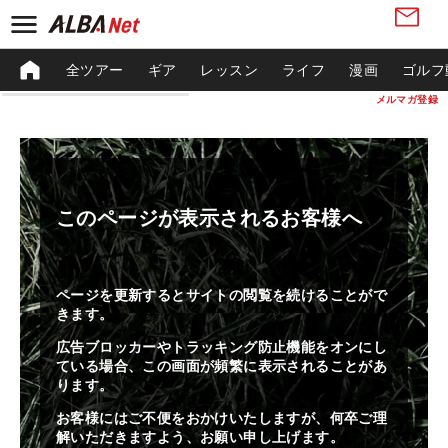
全ツアー
ギア
レッスン
ライフ
漫画
ゴルフ
メルマガ登録
このページが表示されるお客様へ
ページを更新するとサイトの閲覧を続けることがで
きます。
広告ブロッカーやトラッキング防止機能をオンにし
ている場合、この画面が頻繁に表示されることがあ
ります。
お客様にはご不便をおかけいたしますが、何卒ご理
解いただきますよう、お願い申し上げます。