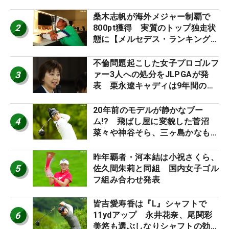
催
桑木志帆が海外メジャー制覇で
2
800pt獲得 実質のトップ独走状
態に【メルセデス・ランキング番
外編】
不倫問題起こした女子プロゴルフ
3
ァー3人への処分をJLPGAが発
表 栗永遼キャディは9年間の立
ち入り禁止
20年前のモデルが静かなブー
4
ム!? 飛ばし屋に変貌した菅沼
菜々や神谷そら、三ヶ島かなも使
う“名器”が人気な理由【ツアープ
ロたちの“飛ばしギア”】
昨年覇者・河本結は小祝さくら、
5
佐久間朱莉と同組 国内女子ゴル
フ組み合わせ発表
皆吉愛寿香は『L』シャフトで
6
11ydアップ 永井花奈、尾関彩
美悠も選ぶしなりシャフトの効果