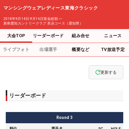
マンシングウェアレディース東海クラシック
2018年9月14日-9月16日
賞金総額
―
新南愛知カントリークラブ 美浜コース（愛知県）
大会TOP
リーダーボード
組み合せ
ニュース
ライブフォト
出場選手
概要など
TV放送予定
更新する
リーダーボード
Round
3
順位
選手名
SC
HOLE