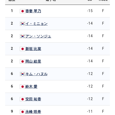
1
-15
F
香妻 琴乃
2
-14
F
イ・ミニョン
2
-14
F
アン・ソンジュ
2
-14
F
新垣 比菜
2
-14
F
岡山 絵里
6
-12
F
キム・ハヌル
6
-12
F
鈴木 愛
6
-12
F
安田 祐香
9
-11
F
永峰 咲希