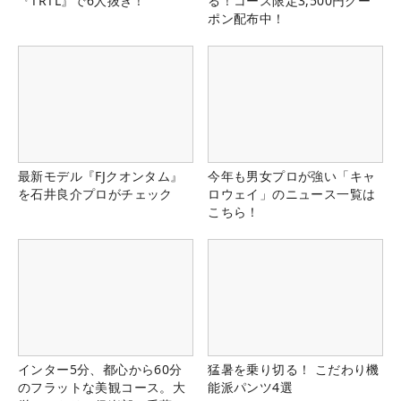
『TRTL』で6人抜き！
る！コース限定3,500円クー
ポン配布中！
最新モデル『FJクオンタム』
今年も男女プロが強い「キャ
を石井良介プロがチェック
ロウェイ」のニュース一覧は
こちら！
インター5分、都心から60分
猛暑を乗り切る！ こだわり機
のフラットな美観コース。大
能派パンツ4選