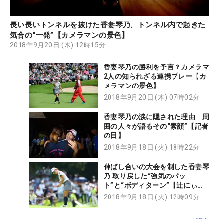
長い長いトンネルを抜けた香妻琴乃、トンネル内で起きた
気合の“一発”【カメラマンの景色】
2018年9月20日 (木) 12時15分
香妻琴乃の勝利を予言？カメラマ
2人の知られざる連携プレー【カ
メラマンの景色】
2018年9月20日 (木) 07時02分
香妻琴乃の涙に隠された理由 周
囲の人々が語るその“素顔”【記者
の目】
2018年9月18日 (火) 18時22分
伸ばし合いの大会を制した香妻琴
乃 取り戻した“強気のパッ
ト”と“ボディターン”【辻にぃ見
聞】
2018年9月18日 (火) 12時09分