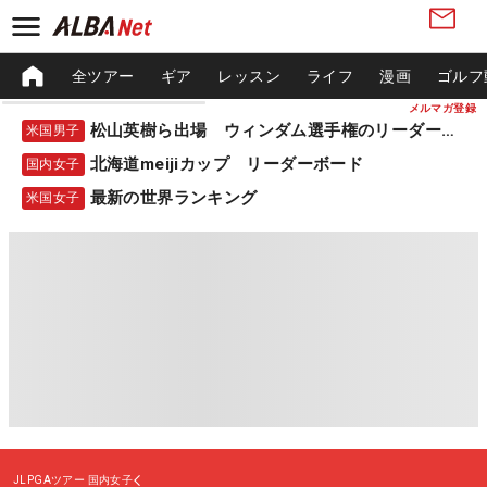
全ツアー
ギア
レッスン
ライフ
漫画
ゴルフ
メルマガ登録
松山英樹ら出場 ウィンダム選手権のリーダーボード
米国男子
北海道meijiカップ リーダーボード
国内女子
最新の世界ランキング
米国女子
JLPGAツアー
国内女子