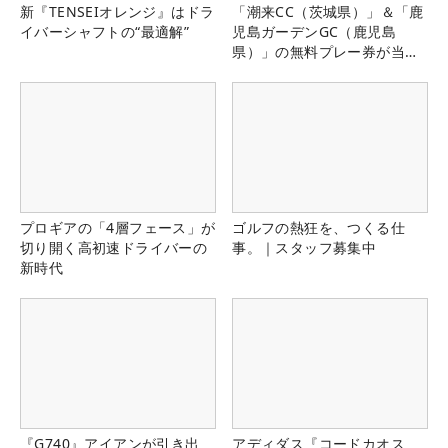
新『TENSEIオレンジ』はドラ
「潮来CC（茨城県）」＆「鹿
イバーシャフトの“最適解”
児島ガーデンGC（鹿児島
県）」の無料プレー券が当た
る！！
プロギアの「4層フェース」が
ゴルフの熱狂を、つくる仕
切り開く高初速ドライバーの
事。｜スタッフ募集中
新時代
『G740』アイアンが引き出
アディダス『コードカオス