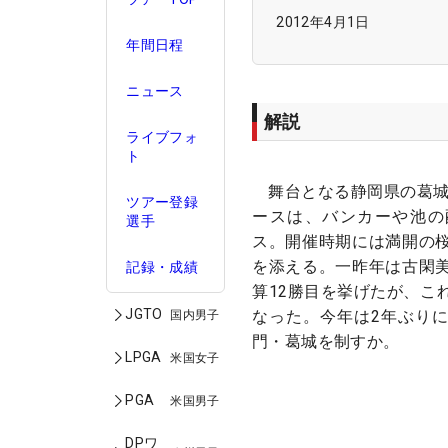
2012年4月1日
年間日程
ニュース
解説
ライブフォ
ト
舞台となる静岡県の葛城
ツアー登録
ースは、バンカーや池の
選手
ス。開催時期には満開の
を添える。一昨年は古閑
記録・成績
算12勝目を挙げたが、こ
JGTO
なった。今年は2年ぶり
国内男子
門・葛城を制すか。
LPGA
米国女子
PGA
米国男子
DPワ