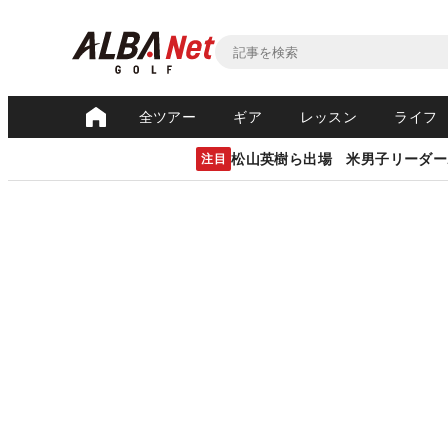
全ツアー
ギア
レッスン
ライフ
松山英樹ら出場 米男子リーダー
注目