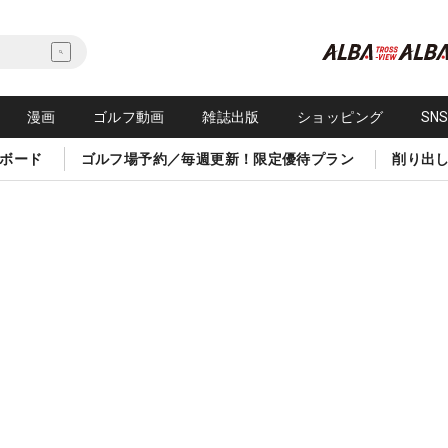
漫画
ゴルフ動画
雑誌出版
ショッピング
SN
ボード
ゴルフ場予約／毎週更新！限定優待プラン
削り出