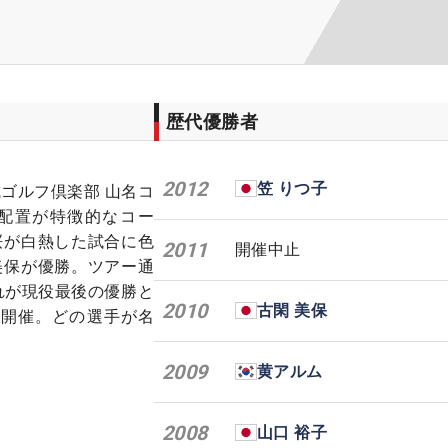
歴代優勝者
2012
笠 りつ子
ゴルフ倶楽部 山名コ
配置が特徴的なコー
桜が白熱した試合に色
2011
開催中止
美保が優勝。ツアー通
れが現役最後の優勝と
2010
古閑 美保
に開催。どの選手が名
2009
黄アルム
2008
山口 裕子