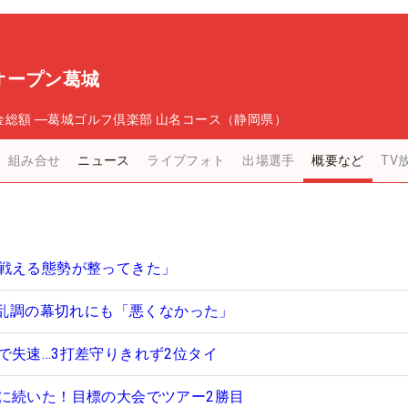
オープン葛城
金総額
―
葛城ゴルフ倶楽部 山名コース（静岡県）
組み合せ
ニュース
ライブフォト
出場選手
概要など
TV
戦える態勢が整ってきた」
の大乱調の幕切れにも「悪くなかった」
で失速…3打差守りきれず2位タイ
に続いた！目標の大会でツアー2勝目