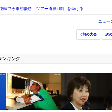
逆転で今季初優勝！ツアー通算2勝目を挙げる
ニュー
前の大会
次
スランキング