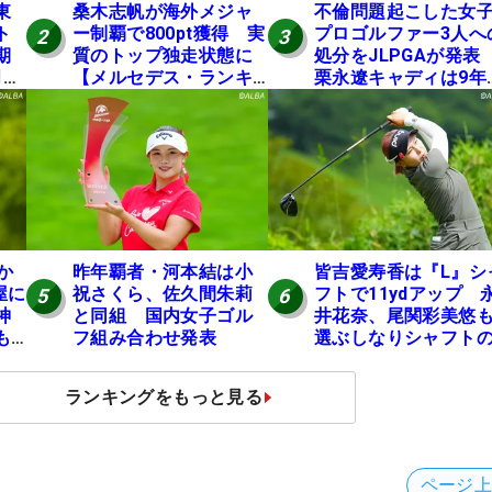
東
桑木志帆が海外メジャ
不倫問題起こした女
ト
ー制覇で800pt獲得 実
プロゴルファー3人へ
2
3
期
質のトップ独走状態に
処分をJLPGAが発
月に
【メルセデス・ランキ
栗永遼キャディは9年
ング番外編】
の立ち入り禁止
か
昨年覇者・河本結は小
皆吉愛寿香は『L』シ
屋に
祝さくら、佐久間朱莉
フトで11ydアップ 
5
6
神
と同組 国内女子ゴル
井花奈、尾関彩美悠
も
フ組み合わせ発表
選ぶしなりシャフト
理
効果【ツアープロた
の“飛ばしギア”】
ランキングをもっと見る
ページ