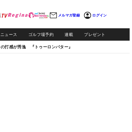
メルマガ登録
ログイン
Sニュース
ゴルフ場予約
連載
プレゼント
しの打感が秀逸 『トゥーロンパター』