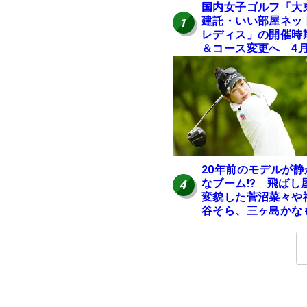
国内女子ゴルフ「大
建託・いい部屋ネッ
1
レディス」の開催時
＆コース変更へ 4
岐阜で開催
20年前のモデルが静
なブーム!? 飛ばし
4
変貌した菅沼菜々や
谷そら、三ヶ島かな
使う“名器”が人気な
由【ツアープロたち
の“飛ばしギア”】