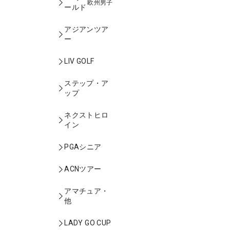
欧州男子
ールド
アジアンツア
ー
LIV GOLF
ステップ・ア
ップ
ネクストヒロ
イン
PGAシニア
ACNツアー
アマチュア・
他
LADY GO CUP