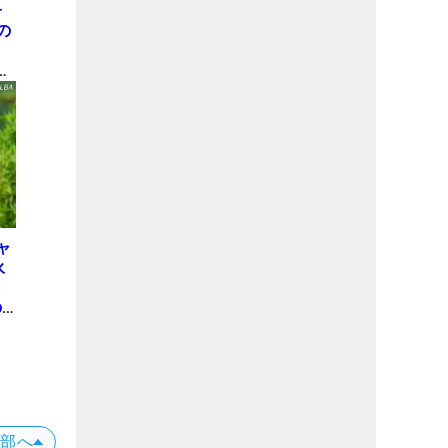
子
の
表
間
ャ
永
も
の
ち
上部へ