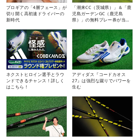
プロギアの「4層フェース」が
「潮来CC（茨城県）」＆「鹿
切り開く高初速ドライバーの
児島ガーデンGC（鹿児島
新時代
県）」の無料プレー券が当た
る！！
ネクストヒロイン選手とラウ
アディダス『コードカオス
ンドできるチャンス！詳しく
27』は強烈な蹴りでパワーを
はこちら！
生む