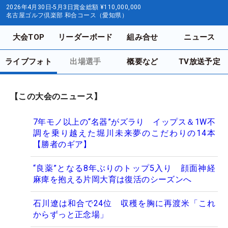
2026年4月30日-5月3日
賞金総額
¥110,000,000
名古屋ゴルフ倶楽部 和合コース（愛知県）
大会TOP
リーダーボード
組み合せ
ニュース
ライブフォト
出場選手
概要など
TV放送予定
【この大会のニュース】
7年モノ以上の“名器”がズラり イップス＆1W不
調を乗り越えた堀川未来夢のこだわりの14本
【勝者のギア】
“良薬”となる8年ぶりのトップ5入り 顔面神経
麻痺を抱える片岡大育は復活のシーズンへ
石川遼は和合で24位 収穫を胸に再渡米「これ
からずっと正念場」