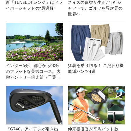
新『TENSEIオレンジ』はドラ
スイスの叡智が生んだTPTシ
イバーシャフトの“最適解”
ャフトで、ゴルフを異次元の
世界へ
インター5分、都心から60分
猛暑を乗り切る！ こだわり機
のフラットな美観コース。大
能派パンツ4選
栄カントリー俱楽部（千葉
県）
『G740』アイアンが引き出
仲宗根澄香が平均パット数