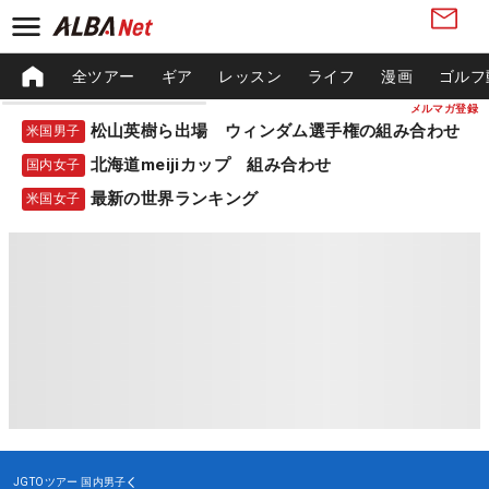
全ツアー
ギア
レッスン
ライフ
漫画
ゴルフ
メルマガ登録
松山英樹ら出場 ウィンダム選手権の組み合わせ
米国男子
北海道meijiカップ 組み合わせ
国内女子
最新の世界ランキング
米国女子
JGTOツアー
国内男子