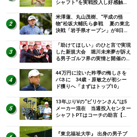
シャフト”を実戦投入し好感触
「つかまえにいける」【男子ツア
ーのヒトネタ！】
米澤蓮、丸山茂樹、“平成の怪
2
物”松坂大輔氏ら参戦 夏の東北
決戦「岩手県オープン」が8日開
幕
「助けてほしい」のひと言で実現
3
した新規大会 堀川未来夢が訴え
る男子ゴルフ界の実情と開催の舞
台裏
44万円に泣いた昨季の悔しさを
4
バネに 34歳・原敏之が初シー
ド獲りへ「まずはトップ10」
13年ぶりVの“ビリケンさん”は5
5
メーカー混在 当週投入センター
シャフトPTはコーチの助言【勝
者のギア】
『東北福祉大学』 出身の男子プ