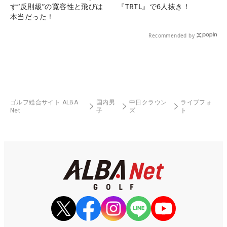
す“反則級”の寛容性と飛びは
『TRTL』で6人抜き！
本当だった！
Recommended by
ゴルフ総合サイト ALBA
国内男
中日クラウン
ライブフォ
Net
子
ズ
ト