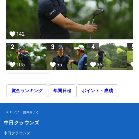
142
2
3
4
5
105
55
36
賞金ランキング
年間日程
ポイント・成績
JGTOツアー
国内男子
中日クラウンズ
中日クラウンズ