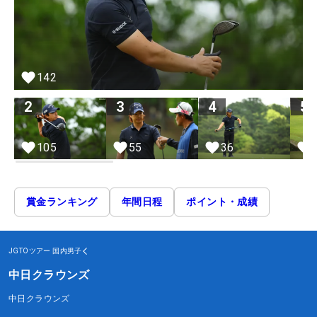
142
2
3
4
5
105
55
36
賞金ランキング
年間日程
ポイント・成績
JGTOツアー
国内男子
中日クラウンズ
中日クラウンズ