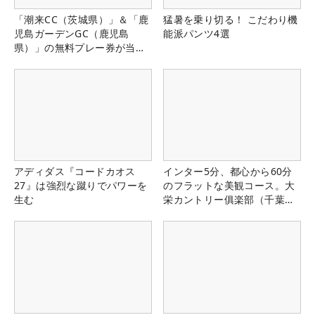
「潮来CC（茨城県）」＆「鹿
猛暑を乗り切る！ こだわり機
児島ガーデンGC（鹿児島
能派パンツ4選
県）」の無料プレー券が当た
る！！
アディダス『コードカオス
インター5分、都心から60分
27』は強烈な蹴りでパワーを
のフラットな美観コース。大
生む
栄カントリー俱楽部（千葉
県）