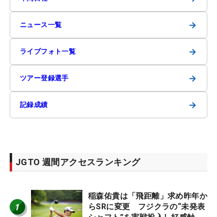
→
ニュース一覧
→
ライブフォト一覧
→
ツアー登録選手
→
記録成績
JGTO 週間アクセスランキング
稲森佑貴は「飛距離」求め昨年か
1
らSRに変更 フジクラの“未発表