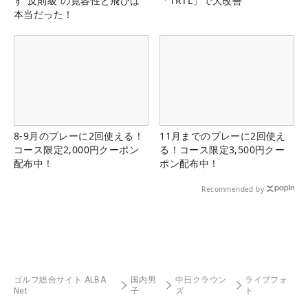
す“反則級”の寛容性と飛びは
「TRTL」で大改善
本当だった！
8-9月のプレーに2回使える！
11月までのプレーに2回使え
コース限定2,000円クーポン
る！コース限定3,500円クー
配布中！
ポン配布中！
Recommended by
ゴルフ総合サイト ALBA
国内男
中日クラウン
ライブフォ
Net
子
ズ
ト