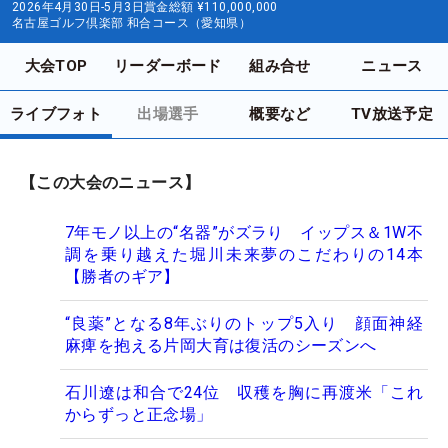
2026年4月30日-5月3日
賞金総額
¥110,000,000
名古屋ゴルフ倶楽部 和合コース（愛知県）
大会TOP
リーダーボード
組み合せ
ニュース
ライブフォト
出場選手
概要など
TV放送予定
【この大会のニュース】
7年モノ以上の“名器”がズラり イップス＆1W不
調を乗り越えた堀川未来夢のこだわりの14本
【勝者のギア】
“良薬”となる8年ぶりのトップ5入り 顔面神経
麻痺を抱える片岡大育は復活のシーズンへ
石川遼は和合で24位 収穫を胸に再渡米「これ
からずっと正念場」