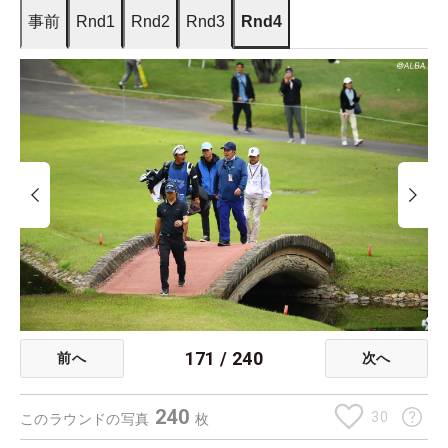
事前
Rnd1
Rnd2
Rnd3
Rnd4
171
/
240
前へ
次へ
240
30
このラウンドの写真
枚