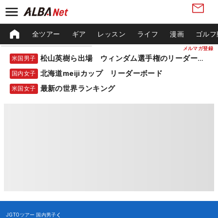
全ツアー
ギア
レッスン
ライフ
漫画
ゴルフ
メルマガ登録
松山英樹ら出場 ウィンダム選手権のリーダーボード
米国男子
北海道meijiカップ リーダーボード
国内女子
最新の世界ランキング
米国女子
JGTOツアー
国内男子