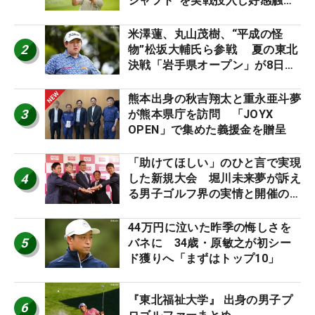
シャフト”を実戦投入し好感触
「つかまえにいける」【男子ツア
ーのヒトネタ！】
米澤蓮、丸山茂樹、“平成の怪
2
物”松坂大輔氏ら参戦 夏の東北
決戦「岩手県オープン」が8日開
幕
熊本出身の秋吉翔太と重永亜斗夢
3
が熊本県庁を訪問 「JOYX
OPEN」で集めた義援金を贈呈
「助けてほしい」のひと言で実現
4
した新規大会 堀川未来夢が訴え
る男子ゴルフ界の実情と開催の舞
台裏
44万円に泣いた昨季の悔しさを
5
バネに 34歳・原敏之が初シー
ド獲りへ「まずはトップ10」
『東北福祉大学』 出身の男子プ
6