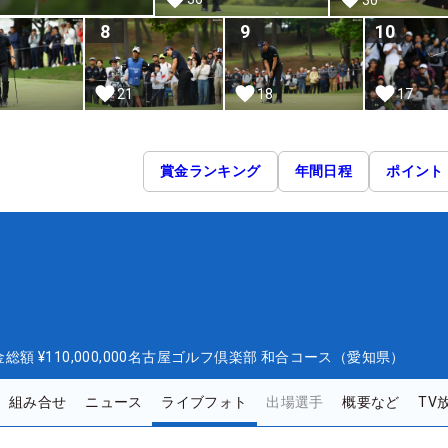
8
9
10
21
18
17
賞金ランキング
年間日程
ポイント
金総額
¥110,000,000
名古屋ゴルフ倶楽部 和合コース（愛知県）
組み合せ
ニュース
ライブフォト
出場選手
概要など
TV