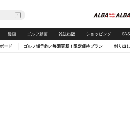
漫画
ゴルフ動画
雑誌出版
ショッピング
SN
ボード
ゴルフ場予約／毎週更新！限定優待プラン
削り出