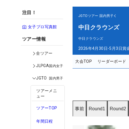
注目！
JGTOツアー
国内男子
中日クラウンズ
女子プロ写真館
ツアー情報
中日クラウンズ
2026年4月30日-5月3日
賞
全ツアー
大会TOP
リーダーボード
JLPGA
国内女子
JGTO
国内男子
ツアーメニ
ュー
ツアーTOP
事前
Round1
Round2
年間日程