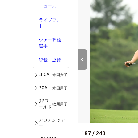
ニュース
ライブフォ
ト
ツアー登録
選手
記録・成績
LPGA
米国女子
PGA
米国男子
DPワ
欧州男子
ールド
アジアンツア
ー
187
/
240