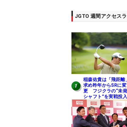
JGTO 週間アクセス
稲森佑貴は「飛距離
求め昨年からSRに変
1
更 フジクラの“未
シャフト”を実戦投
好感触「つかまえに
ける」【男子ツアー
ヒトネタ！】