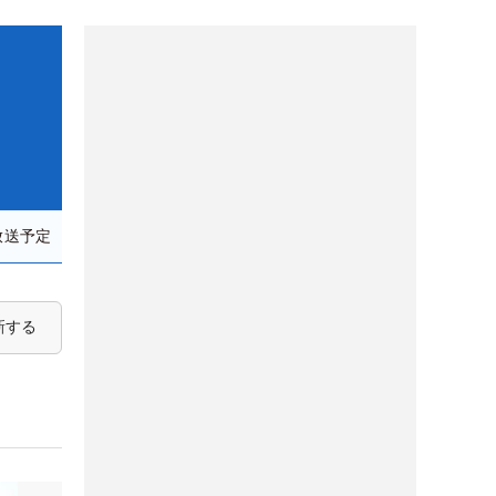
放送予定
新する