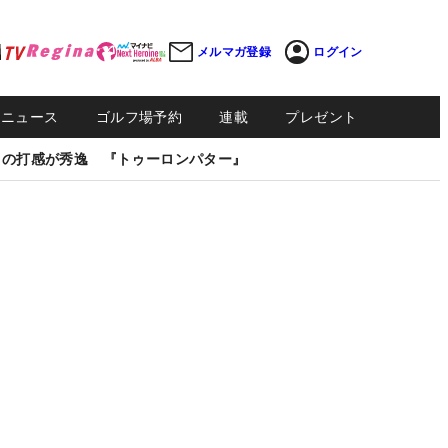
メルマガ登録
ログイン
Sニュース
ゴルフ場予約
連載
プレゼント
しの打感が秀逸 『トゥーロンパター』