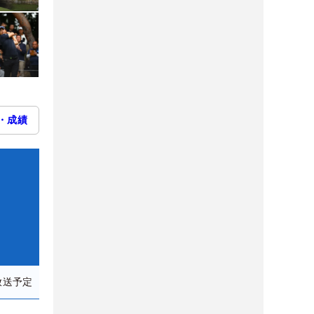
・成績
放送予定