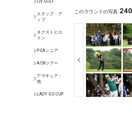
LIV GOLF
24
このラウンドの写真
ステップ・ア
ップ
ネクストヒロ
イン
PGAシニア
ACNツアー
アマチュア・
他
LADY GO CUP