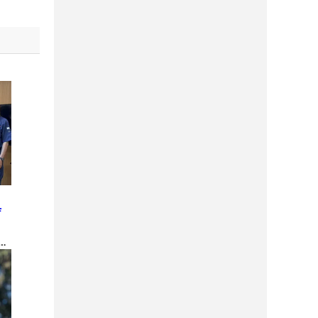
と
庁
金