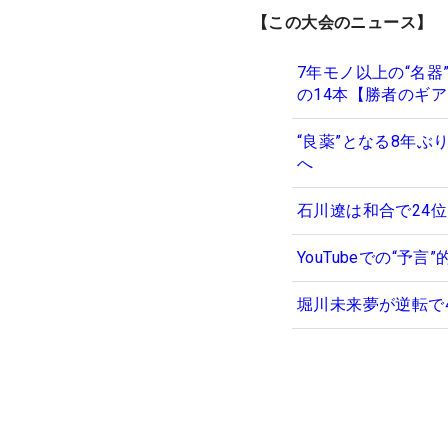
【この大会のニュース】
7年モノ以上の“名
の14本【勝者のギ
“良薬”となる8年
へ
石川遼は和合で24
YouTubeでの“
堀川未来夢が逆転で