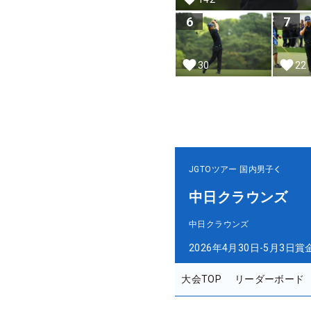
6
7
30
22
JGTOツアー
国内男子
中日クラウンズ
中日クラウンズ
2026年4月30日-5月3日
賞
大会TOP
リーダーボード