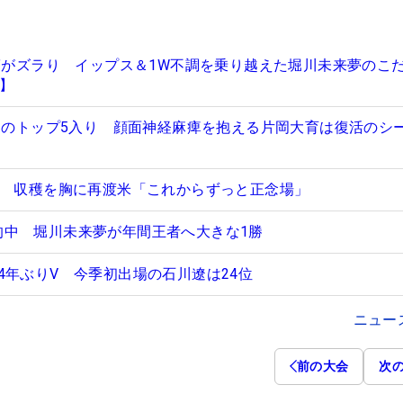
器”がズラり イップス＆1W不調を乗り越えた堀川未来夢のこ
ア】
ぶりのトップ5入り 顔面神経麻痺を抱える片岡大育は復活のシ
位 収穫を胸に再渡米「これからずっと正念場」
予言”的中 堀川未来夢が年間王者へ大きな1勝
4年ぶりV 今季初出場の石川遼は24位
ニュー
前の大会
次