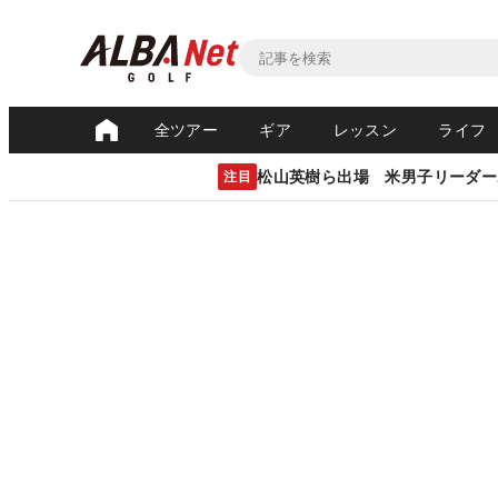
全ツアー
ギア
レッスン
ライフ
松山英樹ら出場 米男子リーダー
注目