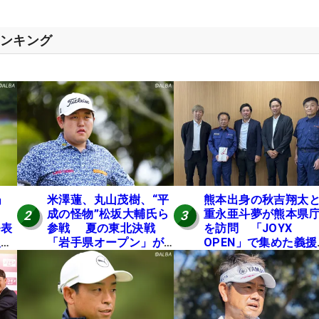
ランキング
」
米澤蓮、丸山茂樹、“平
熊本出身の秋吉翔太
成の怪物”松坂大輔氏ら
重永亜斗夢が熊本県
2
3
発表
参戦 夏の東北決戦
を訪問 「JOYX
入し
「岩手県オープン」が8
OPEN」で集めた義援
い
日開幕
を贈呈
の