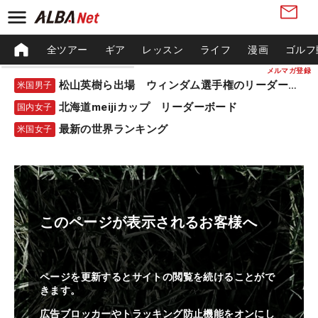
全ツアー
ギア
レッスン
ライフ
漫画
ゴルフ
メルマガ登録
松山英樹ら出場 ウィンダム選手権のリーダーボード
米国男子
北海道meijiカップ リーダーボード
国内女子
最新の世界ランキング
米国女子
このページが表示されるお客様へ
ページを更新するとサイトの閲覧を続けることがで
きます。
広告ブロッカーやトラッキング防止機能をオンにし