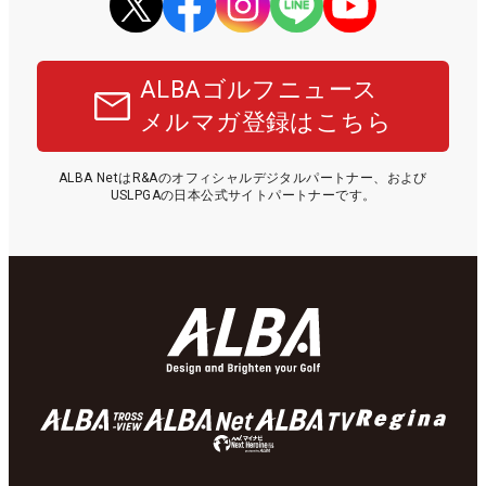
ALBAゴルフニュース
メルマガ登録はこちら
ALBA NetはR&Aのオフィシャルデジタルパートナー、および
USLPGAの日本公式サイトパートナーです。