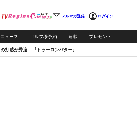
メルマガ登録
ログイン
Sニュース
ゴルフ場予約
連載
プレゼント
しの打感が秀逸 『トゥーロンパター』