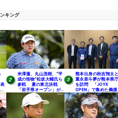
ランキング
」
米澤蓮、丸山茂樹、“平
熊本出身の秋吉翔太
成の怪物”松坂大輔氏ら
重永亜斗夢が熊本県
2
3
発表
参戦 夏の東北決戦
を訪問 「JOYX
入し
「岩手県オープン」が8
OPEN」で集めた義援
い
日開幕
を贈呈
の