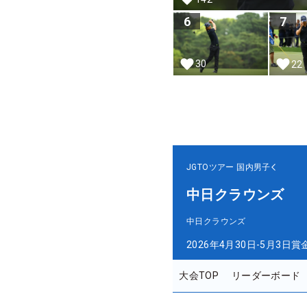
6
7
30
22
JGTOツアー
国内男子
中日クラウンズ
中日クラウンズ
2026年4月30日-5月3日
賞
大会TOP
リーダーボード