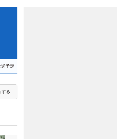
放送予定
新する