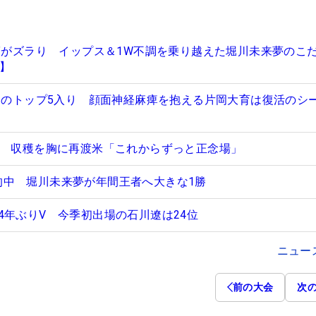
器”がズラり イップス＆1W不調を乗り越えた堀川未来夢のこ
ア】
ぶりのトップ5入り 顔面神経麻痺を抱える片岡大育は復活のシ
位 収穫を胸に再渡米「これからずっと正念場」
予言”的中 堀川未来夢が年間王者へ大きな1勝
4年ぶりV 今季初出場の石川遼は24位
ニュー
前の大会
次