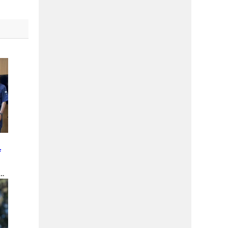
と
庁
金