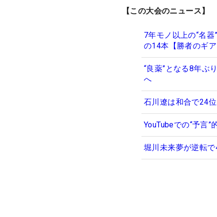
【この大会のニュース】
7年モノ以上の“名
の14本【勝者のギ
“良薬”となる8年
へ
石川遼は和合で24
YouTubeでの“
堀川未来夢が逆転で