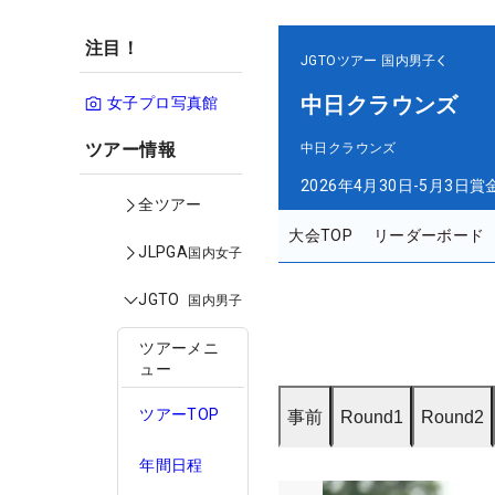
注目！
JGTOツアー
国内男子
中日クラウンズ
女子プロ写真館
ツアー情報
中日クラウンズ
2026年4月30日-5月3日
賞
全ツアー
大会TOP
リーダーボード
JLPGA
国内女子
JGTO
国内男子
ツアーメニ
ュー
ツアーTOP
事前
Round1
Round2
年間日程