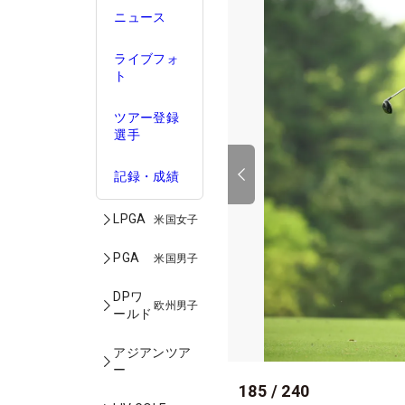
ニュース
ライブフォ
ト
ツアー登録
選手
記録・成績
LPGA
米国女子
PGA
米国男子
DPワ
欧州男子
ールド
アジアンツア
ー
185
/
240