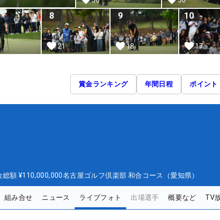
8
9
10
21
18
17
賞金ランキング
年間日程
ポイント
金総額
¥110,000,000
名古屋ゴルフ倶楽部 和合コース（愛知県）
組み合せ
ニュース
ライブフォト
出場選手
概要など
TV