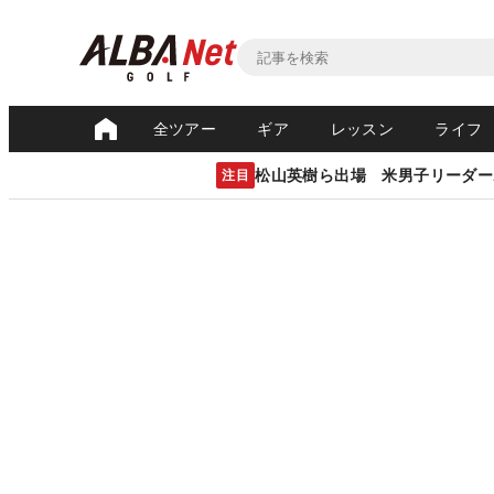
全ツアー
ギア
レッスン
ライフ
松山英樹ら出場 米男子リーダー
注目