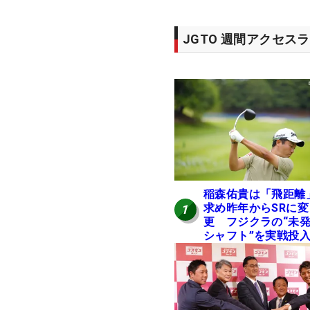
JGTO 週間アクセス
稲森佑貴は「飛距離
求め昨年からSRに変
1
更 フジクラの“未
シャフト”を実戦投
好感触「つかまえに
ける」【男子ツアー
ヒトネタ！】