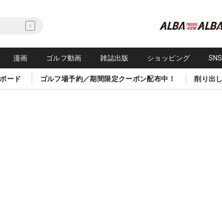
漫画
ゴルフ動画
雑誌出版
ショッピング
SN
ボード
ゴルフ場予約／期間限定クーポン配布中！
削り出