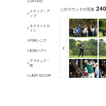
LIV GOLF
24
このラウンドの写真
ステップ・ア
ップ
ネクストヒロ
イン
PGAシニア
ACNツアー
アマチュア・
他
LADY GO CUP