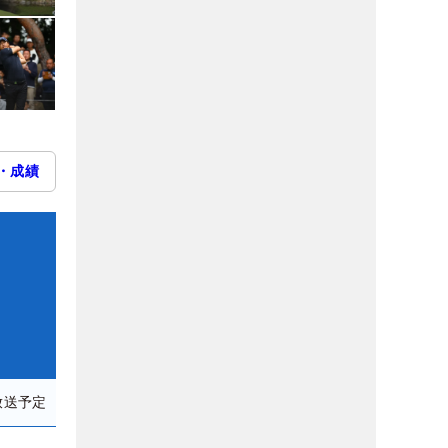
・成績
放送予定