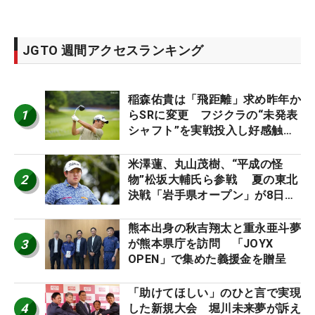
JGTO 週間アクセスランキング
稲森佑貴は「飛距離」求め昨年か
1
らSRに変更 フジクラの“未発表
シャフト”を実戦投入し好感触
「つかまえにいける」【男子ツア
ーのヒトネタ！】
米澤蓮、丸山茂樹、“平成の怪
2
物”松坂大輔氏ら参戦 夏の東北
決戦「岩手県オープン」が8日開
幕
熊本出身の秋吉翔太と重永亜斗夢
3
が熊本県庁を訪問 「JOYX
OPEN」で集めた義援金を贈呈
「助けてほしい」のひと言で実現
4
した新規大会 堀川未来夢が訴え