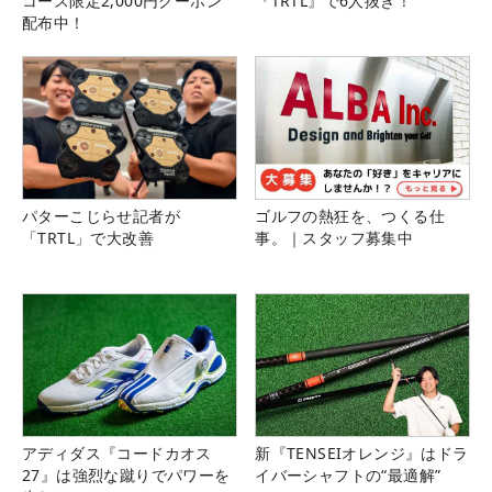
コース限定2,000円クーポン
『TRTL』で6人抜き！
配布中！
パターこじらせ記者が
ゴルフの熱狂を、つくる仕
「TRTL」で大改善
事。｜スタッフ募集中
アディダス『コードカオス
新『TENSEIオレンジ』はドラ
27』は強烈な蹴りでパワーを
イバーシャフトの“最適解”