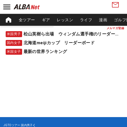
全ツアー
ギア
レッスン
ライフ
漫画
ゴルフ
メルマガ登録
松山英樹ら出場 ウィンダム選手権のリーダーボード
米国男子
北海道meijiカップ リーダーボード
国内女子
最新の世界ランキング
米国女子
JGTOツアー
国内男子