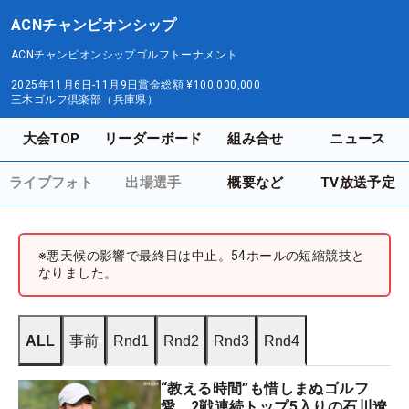
ACNチャンピオンシップ
ACNチャンピオンシップゴルフトーナメント
2025年11月6日-11月9日
賞金総額
¥100,000,000
三木ゴルフ倶楽部（兵庫県）
大会TOP
リーダーボード
組み合せ
ニュース
ライブフォト
出場選手
概要など
TV放送予定
※悪天候の影響で最終日は中止。54ホールの短縮競技と
なりました。
ALL
事前
Rnd1
Rnd2
Rnd3
Rnd4
“教える時間”も惜しまぬゴルフ
愛 2戦連続トップ5入りの石川遼