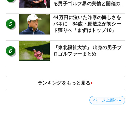
る男子ゴルフ界の実情と開催の舞
台裏
44万円に泣いた昨季の悔しさを
5
バネに 34歳・原敏之が初シー
ド獲りへ「まずはトップ10」
『東北福祉大学』 出身の男子プ
6
ロゴルファーまとめ
ランキングをもっと見る
ページ上部へ