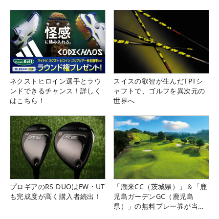
県）
ネクストヒロイン選手とラウ
スイスの叡智が生んだTPTシ
ンドできるチャンス！詳しく
ャフトで、ゴルフを異次元の
はこちら！
世界へ
プロギアのRS DUOはFW・UT
「潮来CC（茨城県）」＆「鹿
も完成度が高く購入者続出！
児島ガーデンGC（鹿児島
県）」の無料プレー券が当た
る！！