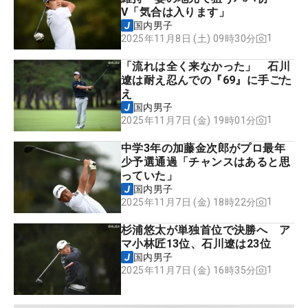
V「気合は入ります」
国内男子
1
2025年11月8日 (土) 09時30分
「流れは全く来なかった」 石川
遼は耐え忍んでの『69』に手ごた
え
国内男子
1
2025年11月7日 (金) 19時01分
中学3年の加藤金次郎がプロ最年
少予選通過「チャンスはあると思
っていた」
国内男子
1
2025年11月7日 (金) 18時22分
杉浦悠太が単独首位で決勝へ ア
マ小林匠13位、石川遼は23位
国内男子
1
2025年11月7日 (金) 16時35分