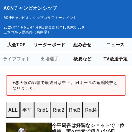
ACNチャンピオンシップ
ACNチャンピオンシップゴルフトーナメント
2025年11月6日-11月9日
賞金総額
¥100,000,000
三木ゴルフ倶楽部（兵庫県）
大会TOP
リーダーボード
組み合せ
ニュース
ライブフォト
出場選手
概要など
TV放送予定
※悪天候の影響で最終日は中止。54ホールの短縮競技と
なりました。
ALL
事前
Rnd1
Rnd2
Rnd3
Rnd4
今平周吾は好調なショットで上位
維持 妻の地元で狙うパパ初