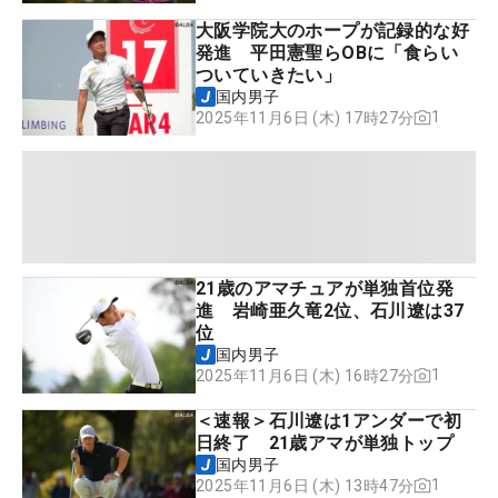
大阪学院大のホープが記録的な好
発進 平田憲聖らOBに「食らい
ついていきたい」
国内男子
1
2025年11月6日 (木) 17時27分
21歳のアマチュアが単独首位発
進 岩崎亜久竜2位、石川遼は37
位
国内男子
1
2025年11月6日 (木) 16時27分
＜速報＞石川遼は1アンダーで初
日終了 21歳アマが単独トップ
国内男子
1
2025年11月6日 (木) 13時47分