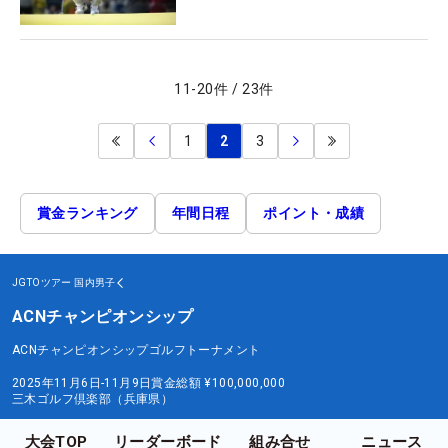
11
-
20
件
/
23
件
1
2
3
賞金ランキング
年間日程
ポイント・成績
JGTOツアー
国内男子
ACNチャンピオンシップ
ACNチャンピオンシップゴルフトーナメント
2025年11月6日-11月9日
賞金総額
¥100,000,000
三木ゴルフ倶楽部（兵庫県）
大会TOP
リーダーボード
組み合せ
ニュース