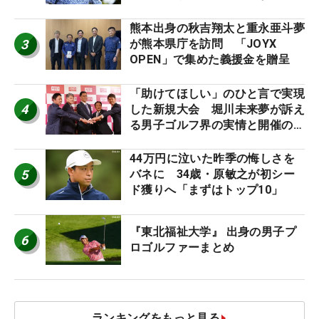
幕
熊本出身の秋吉翔太と重永亜斗夢
3
が熊本県庁を訪問 「JOYX
OPEN」で集めた義援金を贈呈
「助けてほしい」のひと言で実現
4
した新規大会 堀川未来夢が訴え
る男子ゴルフ界の実情と開催の舞
台裏
44万円に泣いた昨季の悔しさを
5
バネに 34歳・原敏之が初シー
ド獲りへ「まずはトップ10」
『東北福祉大学』 出身の男子プ
6
ロゴルファーまとめ
ランキングをもっと見る