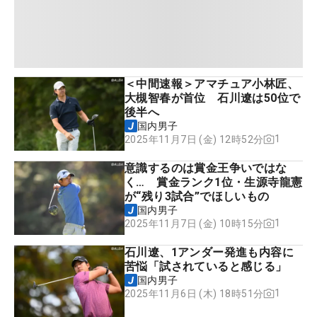
＜中間速報＞アマチュア小林匠、
大槻智春が首位 石川遼は50位で
後半へ
国内男子
1
2025年11月7日 (金) 12時52分
意識するのは賞金王争いではな
く… 賞金ランク1位・生源寺龍憲
が“残り3試合”でほしいもの
国内男子
1
2025年11月7日 (金) 10時15分
石川遼、1アンダー発進も内容に
苦悩「試されていると感じる」
国内男子
1
2025年11月6日 (木) 18時51分