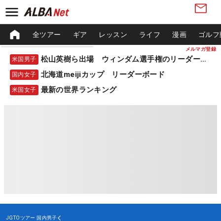
全ツアー
ギア
レッスン
ライフ
漫画
ゴルフ
メルマガ登録
松山英樹ら出場 ウィンダム選手権のリーダーボード
米国男子
北海道meijiカップ リーダーボード
国内女子
最新の世界ランキング
米国女子
JGTOツアー
国内男子