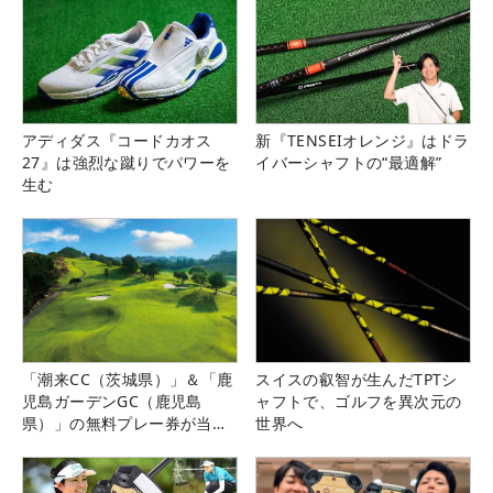
アディダス『コードカオス
新『TENSEIオレンジ』はドラ
27』は強烈な蹴りでパワーを
イバーシャフトの“最適解”
生む
「潮来CC（茨城県）」＆「鹿
スイスの叡智が生んだTPTシ
児島ガーデンGC（鹿児島
ャフトで、ゴルフを異次元の
県）」の無料プレー券が当た
世界へ
る！！