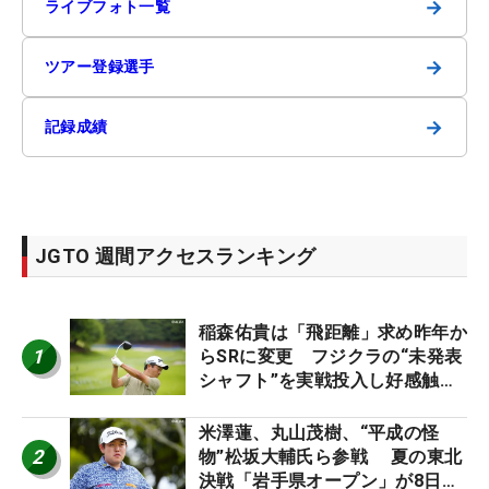
→
ライブフォト一覧
→
ツアー登録選手
→
記録成績
JGTO 週間アクセスランキング
稲森佑貴は「飛距離」求め昨年か
1
らSRに変更 フジクラの“未発表
シャフト”を実戦投入し好感触
「つかまえにいける」【男子ツア
ーのヒトネタ！】
米澤蓮、丸山茂樹、“平成の怪
2
物”松坂大輔氏ら参戦 夏の東北
決戦「岩手県オープン」が8日開