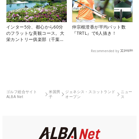
インター5分、都心から60分
仲宗根澄香が平均パット数
のフラットな美観コース。大
『TRTL』で6人抜き！
栄カントリー俱楽部（千葉
県）
Recommended by
ゴルフ総合サイト
米国男
ジェネシス・スコットランド
ニュー
ALBA Net
子
オープン
ス