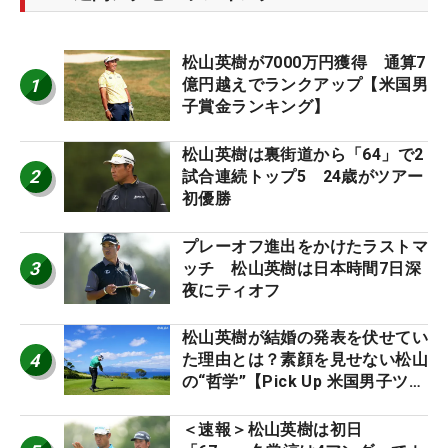
松山英樹が7000万円獲得 通算7
1
億円越えでランクアップ【米国男
子賞金ランキング】
松山英樹は裏街道から「64」で2
2
試合連続トップ5 24歳がツアー
初優勝
プレーオフ進出をかけたラストマ
3
ッチ 松山英樹は日本時間7日深
夜にティオフ
松山英樹が結婚の発表を伏せてい
4
た理由とは？素顔を見せない松山
の“哲学”【Pick Up 米国男子ツア
ー十大ニュース】
＜速報＞松山英樹は初日