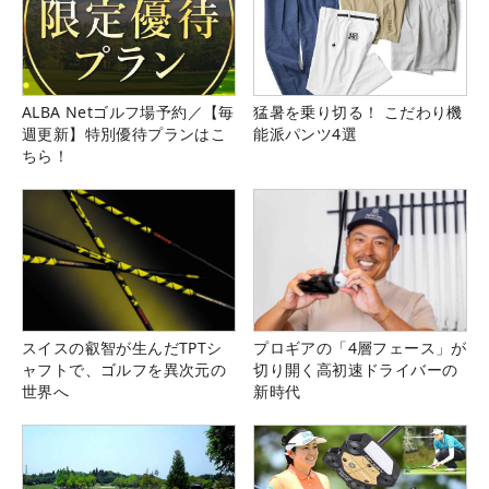
ALBA Netゴルフ場予約／【毎
猛暑を乗り切る！ こだわり機
週更新】特別優待プランはこ
能派パンツ4選
ちら！
スイスの叡智が生んだTPTシ
プロギアの「4層フェース」が
ャフトで、ゴルフを異次元の
切り開く高初速ドライバーの
世界へ
新時代