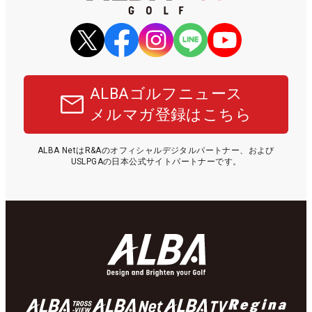
ALBAゴルフニュース
メルマガ登録はこちら
ALBA NetはR&Aのオフィシャルデジタルパートナー、および
USLPGAの日本公式サイトパートナーです。