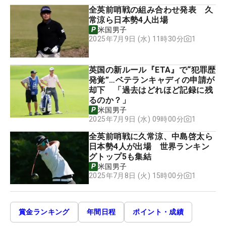
全英前哨戦の組み合わせ発表 久
常涼ら日本勢4人出場
米国男子
1
2025年7月9日 (水) 11時30分
英国の新ルール『ETA』で“犯罪歴
発覚”…ベテランキャディの申請が
却下 「過去はどれほど記録に残
るのか？」
米国男子
1
2025年7月9日 (水) 09時00分
全英前哨戦に久常涼、中島啓太ら
日本勢4人が出場 世界ランキン
グトップ5も集結
米国男子
1
2025年7月8日 (火) 15時00分
賞金ランキング
年間日程
ポイント・成績