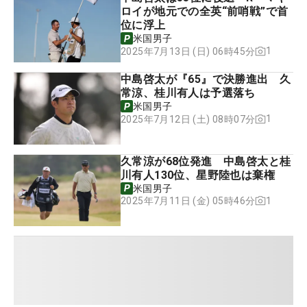
ロイが地元での全英“前哨戦”で首
位に浮上
米国男子
1
2025年7月13日 (日) 06時45分
中島啓太が『65』で決勝進出 久
常涼、桂川有人は予選落ち
米国男子
1
2025年7月12日 (土) 08時07分
久常涼が68位発進 中島啓太と桂
川有人130位、星野陸也は棄権
米国男子
1
2025年7月11日 (金) 05時46分