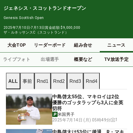
ジェネシス・スコットランドオープン
Genesis Scottish Open
2025年7月10日-7月13日
賞金総額
$9,000,000
ザ・ルネッサンスC（スコットランド）
大会TOP
リーダーボード
組み合せ
ニュース
ライブフォト
出場選手
概要など
TV放送予定
ALL
事前
Rnd1
Rnd2
Rnd3
Rnd4
中島啓太55位、マキロイは2位
優勝のゴッタラップら3人に全英
切符
米国男子
1
2025年7月14日 (月) 05時49分
中島啓太は53位に後退 R・マキ