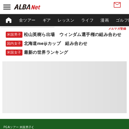
全ツアー
ギア
レッスン
ライフ
漫画
ゴルフ
メルマガ登録
松山英樹ら出場 ウィンダム選手権の組み合わせ
米国男子
北海道meijiカップ 組み合わせ
国内女子
最新の世界ランキング
米国女子
PGAツアー
米国男子