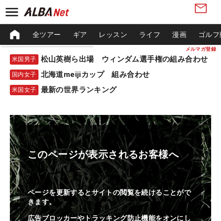
全ツアー
ギア
レッスン
ライフ
漫画
ゴルフ
メルマガ登録
松山英樹ら出場 ウィンダム選手権の組み合わせ
米国男子
北海道meijiカップ 組み合わせ
国内女子
最新の世界ランキング
米国女子
このページが表示されるお客様へ
ページを更新するとサイトの閲覧を続けることがで
きます。
広告ブロッカーやトラッキング防止機能をオンにし