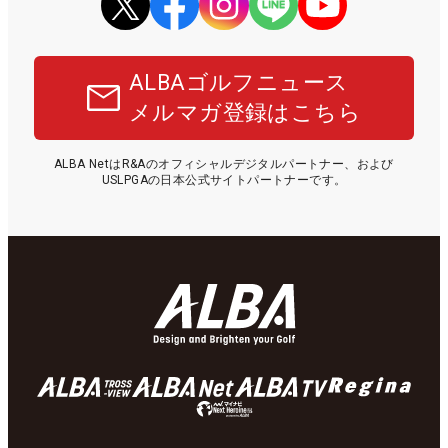
ALBAゴルフニュース
メルマガ登録はこちら
ALBA NetはR&Aのオフィシャルデジタルパートナー、および
USLPGAの日本公式サイトパートナーです。