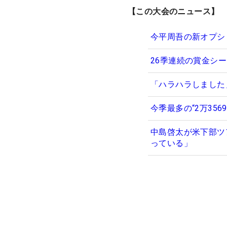
【この大会のニュース】
今平周吾の新オプシ
26季連続の賞金シー
「ハラハラしました
今季最多の“2万35
中島啓太が米下部ツ
っている」