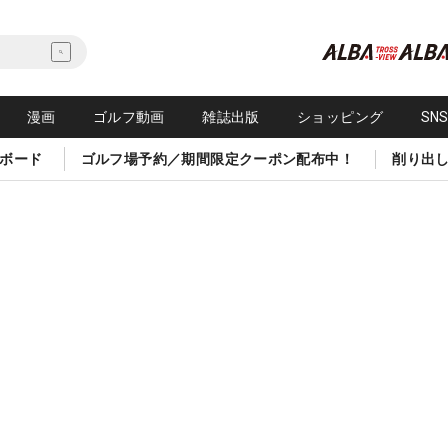
漫画
ゴルフ動画
雑誌出版
ショッピング
SN
ボード
ゴルフ場予約／期間限定クーポン配布中！
削り出