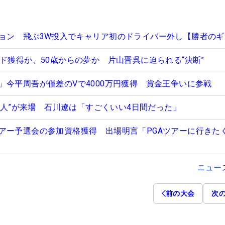
ョン 飛ぶ3W投入でキャリア初のドライバー外し【勝者のギ
ド獲得か、50歳からの夢か 片山晋呉に迫られる“決断”
」今平周吾が僅差のVで4000万円獲得 賞金王争いに参戦
69人”が来場 石川遼は「すごくいい4日間だった」
アー予選会の参加資格獲得 出場明言「PGAツアーに行きた
ニュー
前の大会
次