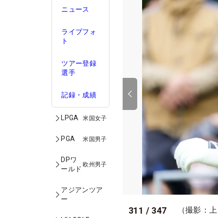
ニュース
ライブフォ
ト
ツアー登録
選手
記録・成績
LPGA
米国女子
PGA
米国男子
DPワ
欧州男子
ールド
アジアンツア
ー
311
/
347
（撮影：上