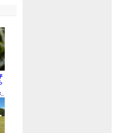
平
ら
8