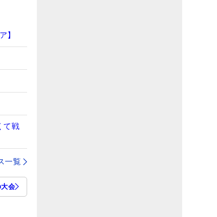
ア】
くて戦
ス一覧
の大会