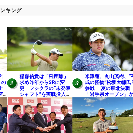
ランキング
岩
稲森佑貴は「飛距離」
米澤蓮、丸山茂樹、“
この
求め昨年からSRに変
成の怪物”松坂大輔氏
2
3
上
更 フジクラの“未発表
参戦 夏の東北決戦
宮
シャフト”を実戦投入し
「岩手県オープン」が
好感触「つかまえにい
日開幕
ける」【男子ツアーの
ヒトネタ！】