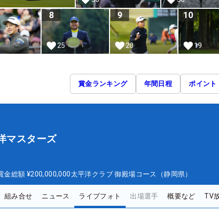
8
9
10
25
20
19
賞金ランキング
年間日程
ポイント
平洋マスターズ
ズ
賞金総額
¥200,000,000
太平洋クラブ 御殿場コース（静岡県）
組み合せ
ニュース
ライブフォト
出場選手
概要など
TV