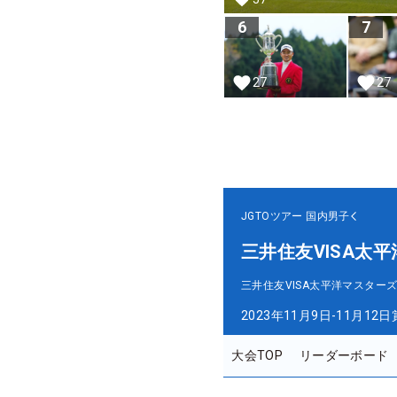
6
7
27
27
JGTOツアー
国内男子
三井住友VISA太
三井住友VISA太平洋マスター
2023年11月9日-11月12日
大会TOP
リーダーボード