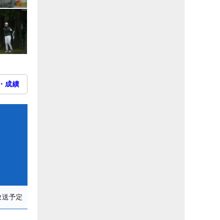
・成績
放送予定