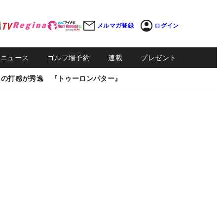
メルマガ登録
ログイン
Sニュース
ゴルフ場予約
連載
プレゼント
しの打感が秀逸 『トゥーロンパター』