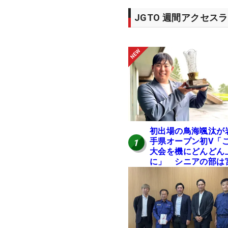
JGTO 週間アクセス
初出場の鳥海颯汰が
手県オープン初V「
1
大会を機にどんどん
に」 シニアの部は
本勝昌が連覇