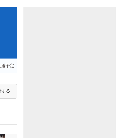
放送予定
新する