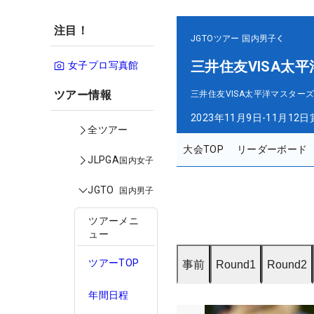
注目！
JGTOツアー
国内男子
三井住友VISA太
女子プロ写真館
ツアー情報
三井住友VISA太平洋マスター
2023年11月9日-11月12日
全ツアー
大会TOP
リーダーボード
JLPGA
国内女子
JGTO
国内男子
ツアーメニ
ュー
ツアーTOP
事前
Round1
Round2
年間日程