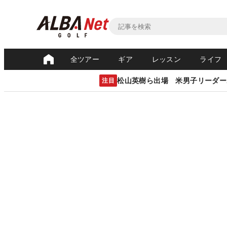
全ツアー
ギア
レッスン
ライフ
松山英樹ら出場 米男子リーダー
注目