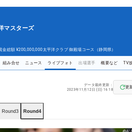
平洋マスターズ
ズ
賞金総額
¥200,000,000
太平洋クラブ 御殿場コース（静岡県）
組み合せ
ニュース
ライブフォト
出場選手
概要など
TV
データ最終更新：
更
2023年11月12日 (日) 16:18
Round3
Round4