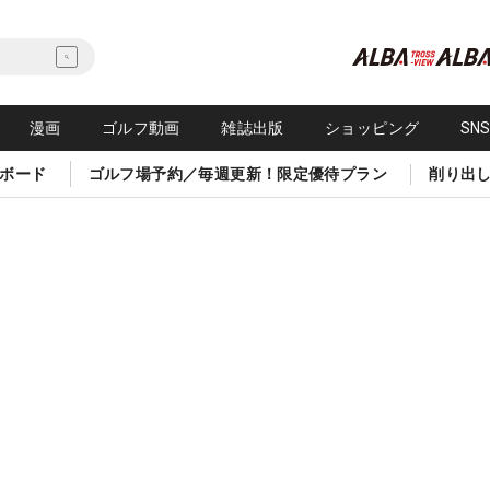
漫画
ゴルフ動画
雑誌出版
ショッピング
SN
ボード
ゴルフ場予約／毎週更新！限定優待プラン
削り出