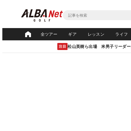
全ツアー
ギア
レッスン
ライフ
松山英樹ら出場 米男子リーダー
注目