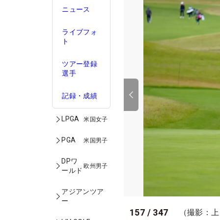
ニュース
ライブフォ
ト
ツアー登録
選手
記録・成績
LPGA
米国女子
PGA
米国男子
DPワ
欧州男子
ールド
アジアンツア
ー
157
/
347
（撮影：上