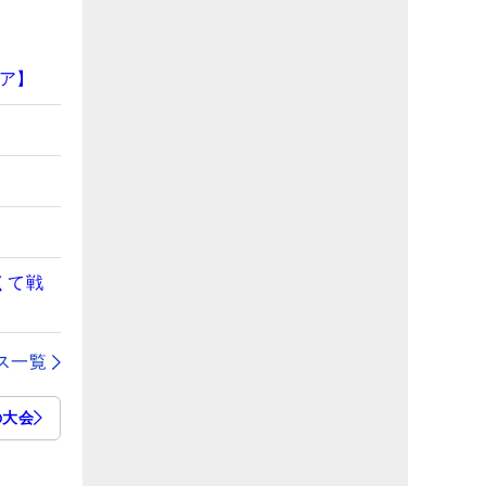
ア】
くて戦
ス一覧
の大会