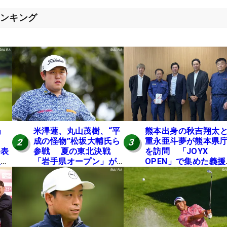
ランキング
」
米澤蓮、丸山茂樹、“平
熊本出身の秋吉翔太
成の怪物”松坂大輔氏ら
重永亜斗夢が熊本県
2
3
発表
参戦 夏の東北決戦
を訪問 「JOYX
入し
「岩手県オープン」が8
OPEN」で集めた義援
い
日開幕
を贈呈
の