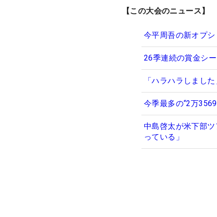
【この大会のニュース】
今平周吾の新オプシ
26季連続の賞金シー
「ハラハラしました
今季最多の“2万35
中島啓太が米下部ツ
っている」