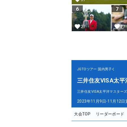
6
7
27
27
JGTOツアー
国内男子
三井住友VISA太
三井住友VISA太平洋マスター
2023年11月9日-11月12日
大会TOP
リーダーボード