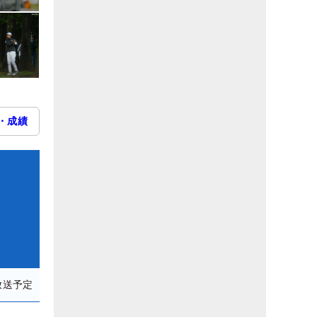
・成績
放送予定