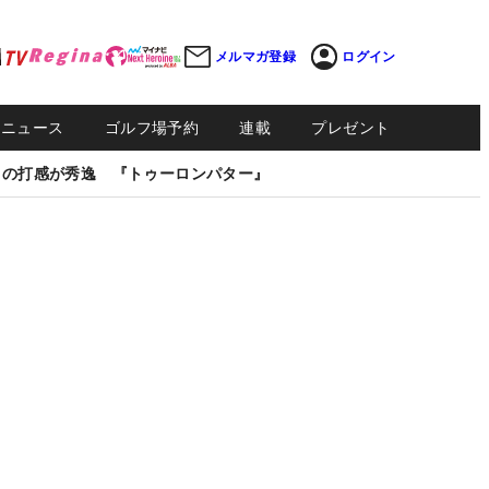
メルマガ登録
ログイン
Sニュース
ゴルフ場予約
連載
プレゼント
しの打感が秀逸 『トゥーロンパター』