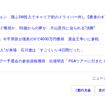
ョン 飛ぶ3W投入でキャリア初のドライバー外し【勝者のギ
ド獲得か、50歳からの夢か 片山晋呉に迫られる“決断”
」今平周吾が僅差のVで4000万円獲得 賞金王争いに参戦
69人”が来場 石川遼は「すごくいい4日間だった」
アー予選会の参加資格獲得 出場明言「PGAツアーに行きた
ニュー
前の大会
次