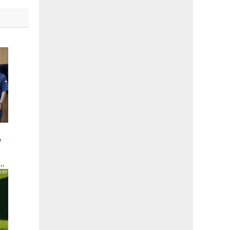
と
庁
金