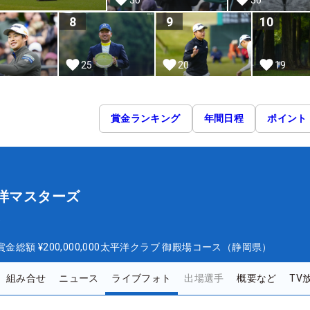
8
9
10
25
20
19
賞金ランキング
年間日程
ポイント
平洋マスターズ
ズ
賞金総額
¥200,000,000
太平洋クラブ 御殿場コース（静岡県）
組み合せ
ニュース
ライブフォト
出場選手
概要など
TV