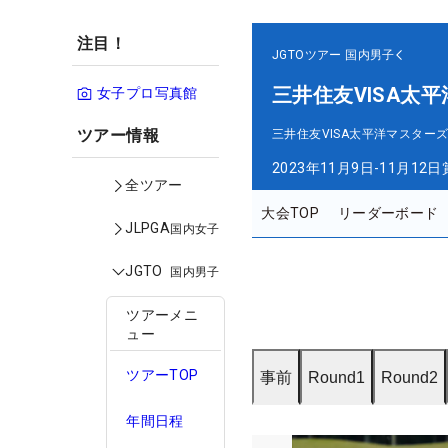
注目！
JGTOツアー
国内男子
三井住友VISA太
女子プロ写真館
ツアー情報
三井住友VISA太平洋マスター
2023年11月9日-11月12日
全ツアー
大会TOP
リーダーボード
JLPGA
国内女子
JGTO
国内男子
ツアーメニ
ュー
ツアーTOP
事前
Round1
Round2
年間日程