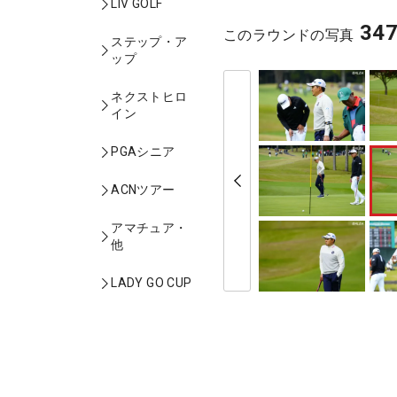
LIV GOLF
34
このラウンドの写真
ステップ・ア
ップ
ネクストヒロ
イン
PGAシニア
ACNツアー
アマチュア・
他
LADY GO CUP