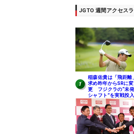
JGTO 週間アクセス
稲森佑貴は「飛距離
求め昨年からSRに変
1
更 フジクラの“未
シャフト”を実戦投
好感触「つかまえに
ける」【男子ツアー
ヒトネタ！】