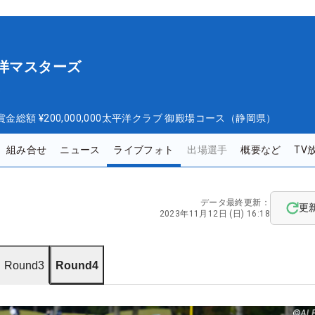
平洋マスターズ
ズ
賞金総額
¥200,000,000
太平洋クラブ 御殿場コース（静岡県）
組み合せ
ニュース
ライブフォト
出場選手
概要など
TV
データ最終更新：
更
2023年11月12日 (日) 16:18
Round3
Round4