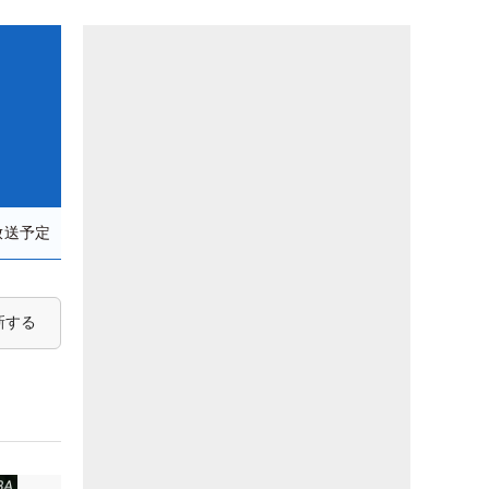
放送予定
新する