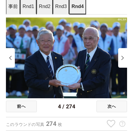
事前
Rnd1
Rnd2
Rnd3
Rnd4
4
/
274
前へ
次へ
274
このラウンドの写真
枚