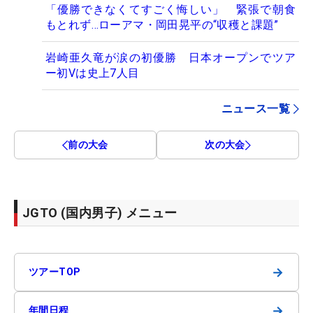
「優勝できなくてすごく悔しい」 緊張で朝食
もとれず…ローアマ・岡田晃平の“収穫と課題”
岩崎亜久竜が涙の初優勝 日本オープンでツア
ー初Vは史上7人目
ニュース一覧
前の大会
次の大会
JGTO (国内男子) メニュー
→
ツアーTOP
→
年間日程