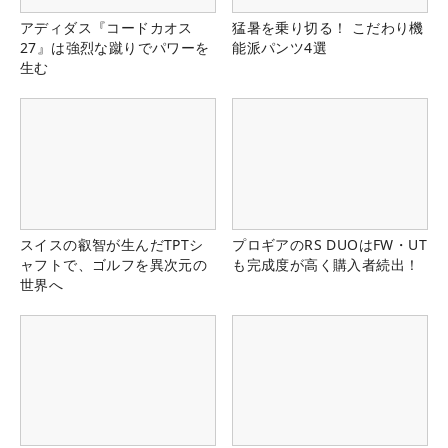
アディダス『コードカオス
猛暑を乗り切る！ こだわり機
27』は強烈な蹴りでパワーを
能派パンツ4選
生む
スイスの叡智が生んだTPTシ
プロギアのRS DUOはFW・UT
ャフトで、ゴルフを異次元の
も完成度が高く購入者続出！
世界へ