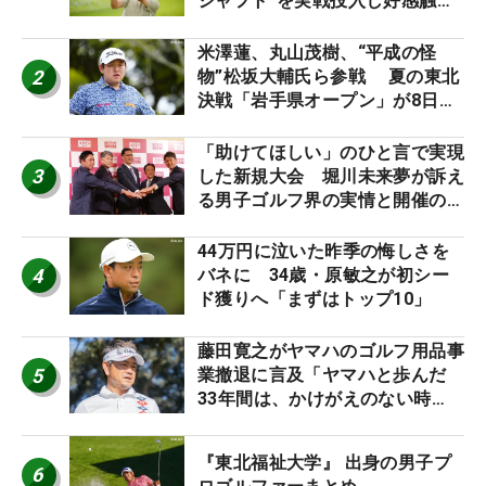
シャフト”を実戦投入し好感触
「つかまえにいける」【男子ツア
ーのヒトネタ！】
米澤蓮、丸山茂樹、“平成の怪
2
物”松坂大輔氏ら参戦 夏の東北
決戦「岩手県オープン」が8日開
幕
「助けてほしい」のひと言で実現
3
した新規大会 堀川未来夢が訴え
る男子ゴルフ界の実情と開催の舞
台裏
44万円に泣いた昨季の悔しさを
4
バネに 34歳・原敏之が初シー
ド獲りへ「まずはトップ10」
藤田寛之がヤマハのゴルフ用品事
5
業撤退に言及「ヤマハと歩んだ
33年間は、かけがえのない時
間」
『東北福祉大学』 出身の男子プ
6