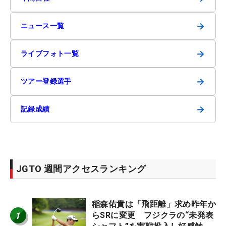
→
ニュース一覧
→
ライブフォト一覧
→
ツアー登録選手
→
記録成績
JGTO 週間アクセスランキング
稲森佑貴は「飛距離」求め昨年か
1
らSRに変更 フジクラの“未発表