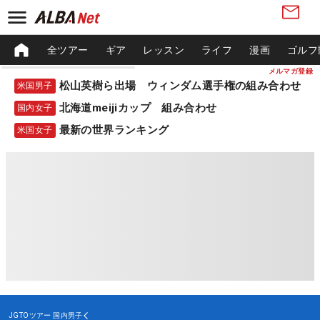
全ツアー
ギア
レッスン
ライフ
漫画
ゴルフ
メルマガ登録
松山英樹ら出場 ウィンダム選手権の組み合わせ
米国男子
北海道meijiカップ 組み合わせ
国内女子
最新の世界ランキング
米国女子
JGTOツアー
国内男子