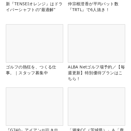
新『TENSEIオレンジ』はドラ
仲宗根澄香が平均パット数
イバーシャフトの“最適解”
『TRTL』で6人抜き！
ゴルフの熱狂を、つくる仕
ALBA Netゴルフ場予約／【毎
事。｜スタッフ募集中
週更新】特別優待プランはこ
ちら！
『G740』アイアンが引き出
「潮来CC（茨城県）」＆「鹿