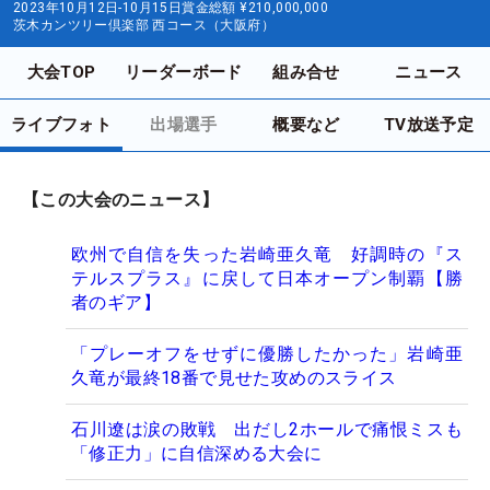
2023年10月12日-10月15日
賞金総額
¥210,000,000
茨木カンツリー倶楽部 西コース（大阪府）
大会TOP
リーダーボード
組み合せ
ニュース
ライブフォト
出場選手
概要など
TV放送予定
【この大会のニュース】
欧州で自信を失った岩崎亜久竜 好調時の『ス
テルスプラス』に戻して日本オープン制覇【勝
者のギア】
「プレーオフをせずに優勝したかった」岩崎亜
久竜が最終18番で見せた攻めのスライス
石川遼は涙の敗戦 出だし2ホールで痛恨ミスも
「修正力」に自信深める大会に