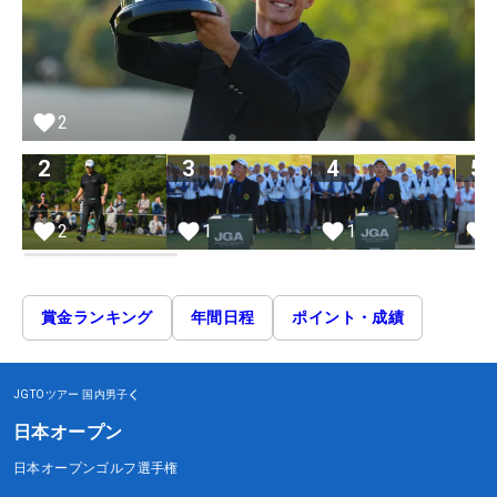
2
2
3
4
5
2
1
1
賞金ランキング
年間日程
ポイント・成績
JGTOツアー
国内男子
日本オープン
日本オープンゴルフ選手権