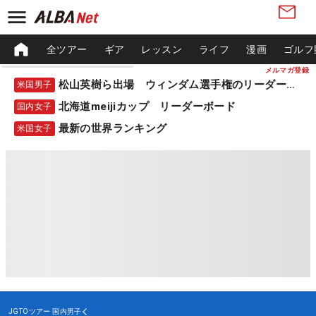
全ツアー
ギア
レッスン
ライフ
漫画
ゴルフ
メルマガ登録
松山英樹ら出場 ウィンダム選手権のリーダーボード
米国男子
北海道meijiカップ リーダーボード
国内女子
最新の世界ランキング
米国女子
JGTOツアー
国内男子