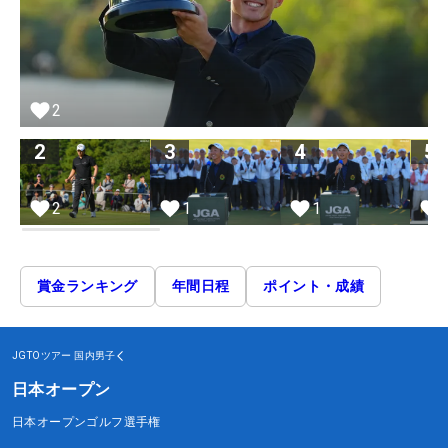
2
2
3
4
5
2
1
1
賞金ランキング
年間日程
ポイント・成績
JGTOツアー
国内男子
日本オープン
日本オープンゴルフ選手権