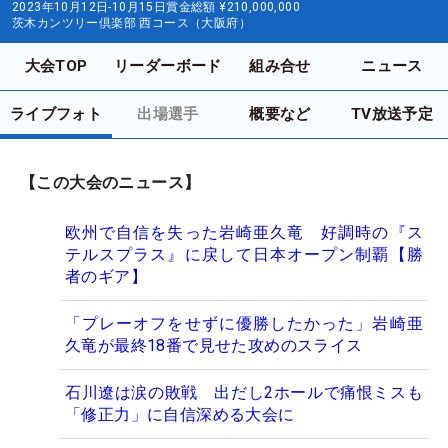
2023年10月12日-10月15日
賞金総額
¥210,000,000
茨木カンツリー倶楽部 西コース（大阪府）
大会TOP
リーダーボード
組み合せ
ニュース
ライブフォト
出場選手
概要など
TV放送予定
【この大会のニュース】
欧州で自信を失った岩崎亜久竜 好調時の『ス
テルスプラス』に戻して日本オープン制覇【勝
者のギア】
「プレーオフをせずに優勝したかった」岩崎亜
久竜が最終18番で見せた攻めのスライス
石川遼は涙の敗戦 出だし2ホールで痛恨ミスも
「修正力」に自信深める大会に