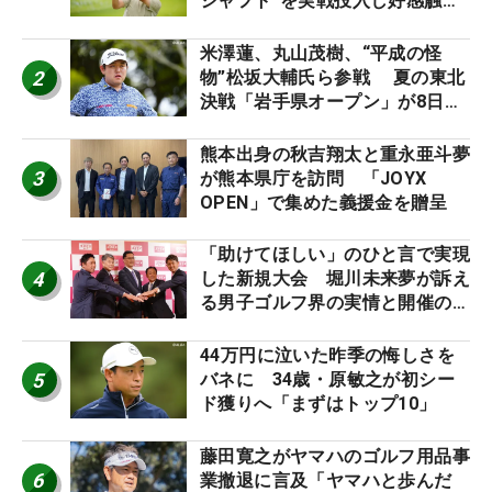
シャフト”を実戦投入し好感触
「つかまえにいける」【男子ツア
ーのヒトネタ！】
米澤蓮、丸山茂樹、“平成の怪
2
物”松坂大輔氏ら参戦 夏の東北
決戦「岩手県オープン」が8日開
幕
熊本出身の秋吉翔太と重永亜斗夢
3
が熊本県庁を訪問 「JOYX
OPEN」で集めた義援金を贈呈
「助けてほしい」のひと言で実現
4
した新規大会 堀川未来夢が訴え
る男子ゴルフ界の実情と開催の舞
台裏
44万円に泣いた昨季の悔しさを
5
バネに 34歳・原敏之が初シー
ド獲りへ「まずはトップ10」
藤田寛之がヤマハのゴルフ用品事
6
業撤退に言及「ヤマハと歩んだ