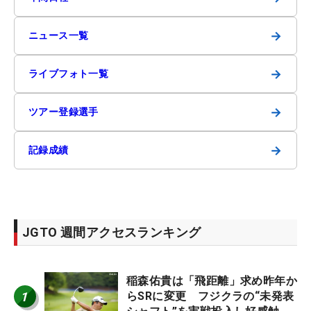
→
ニュース一覧
→
ライブフォト一覧
→
ツアー登録選手
→
記録成績
JGTO 週間アクセスランキング
稲森佑貴は「飛距離」求め昨年か
1
らSRに変更 フジクラの“未発表