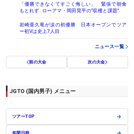
「優勝できなくてすごく悔しい」 緊張で朝食
もとれず…ローアマ・岡田晃平の“収穫と課題”
岩崎亜久竜が涙の初優勝 日本オープンでツア
ー初Vは史上7人目
ニュース一覧
前の大会
次の大会
JGTO (国内男子) メニュー
→
ツアーTOP
→
年間日程