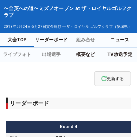
〜全英への道〜ミズノオープン at ザ・ロイヤルゴルフク
ラブ
2018年5月24日-5月27日
賞金総額
―
ザ・ロイヤル ゴルフクラブ（茨城県）
大会TOP
リーダーボード
組み合せ
ニュース
ライブフォト
出場選手
概要など
TV放送予定
更新する
リーダーボード
Round
4