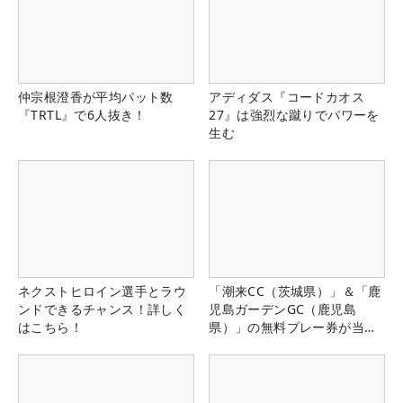
仲宗根澄香が平均パット数
アディダス『コードカオス
『TRTL』で6人抜き！
27』は強烈な蹴りでパワーを
生む
ネクストヒロイン選手とラウ
「潮来CC（茨城県）」＆「鹿
ンドできるチャンス！詳しく
児島ガーデンGC（鹿児島
はこちら！
県）」の無料プレー券が当た
る！！