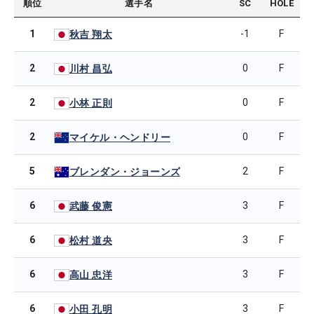
順位
選手名
SC
HOLE
1
-1
F
秋吉 翔太
2
0
F
川村 昌弘
2
0
F
小林 正則
2
0
F
マイケル・ヘンドリー
5
2
F
ブレンダン・ジョーンズ
6
3
F
武藤 俊憲
6
3
F
松村 道央
6
3
F
高山 忠洋
6
3
F
小田 孔明