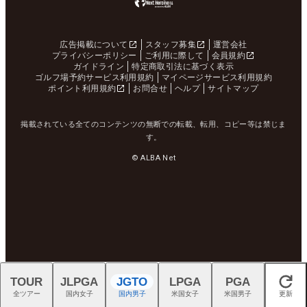
広告掲載について
スタッフ募集
運営会社
プライバシーポリシー
ご利用に際して
会員規約
ガイドライン
特定商取引法に基づく表示
ゴルフ場予約サービス利用規約
マイページサービス利用規約
ポイント利用規約
お問合せ
ヘルプ
サイトマップ
掲載されている全てのコンテンツの無断での転載、転用、コピー等は禁じま
す。
© ALBA Net
TOUR
JLPGA
JGTO
LPGA
PGA
閉じる
全ツアー
国内女子
国内男子
米国女子
米国男子
更新