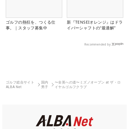
ゴルフの熱狂を、つくる仕
新『TENSEIオレンジ』はドラ
事。｜スタッフ募集中
イバーシャフトの“最適解”
Recommended by
ゴルフ総合サイト
国内
〜全英への道〜ミズノオープン at ザ・ロ
ALBA Net
男子
イヤルゴルフクラブ