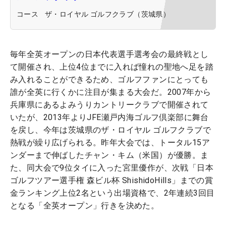
コース
ザ・ロイヤル ゴルフクラブ（茨城県）
毎年全英オープンの日本代表選手選考会の最終戦とし
て開催され、上位4位までに入れば憧れの聖地へ足を踏
み入れることができるため、ゴルフファンにとっても
誰が全英に行くかに注目が集まる大会だ。2007年から
兵庫県にあるよみうりカントリークラブで開催されて
いたが、2013年よりJFE瀬戸内海ゴルフ倶楽部に舞台
を戻し、今年は茨城県のザ・ロイヤル ゴルフクラブで
熱戦が繰り広げられる。昨年大会では、トータル15ア
ンダーまで伸ばしたチャン・キム（米国）が優勝。ま
た、同大会で9位タイに入った宮里優作が、次戦「日本
ゴルフツアー選手権 森ビル杯 ShishidoHills」までの賞
金ランキング上位2名という出場資格で、2年連続3回目
となる「全英オープン」行きを決めた。