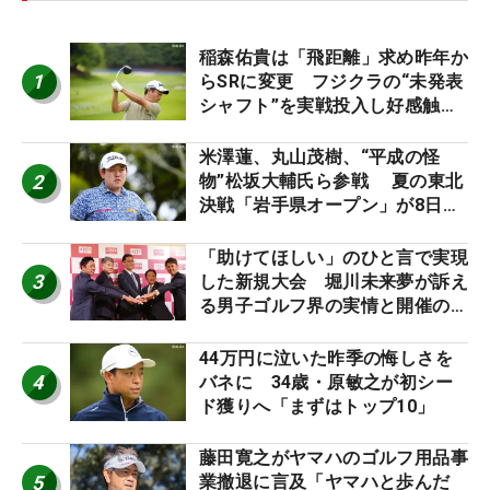
稲森佑貴は「飛距離」求め昨年か
1
らSRに変更 フジクラの“未発表
シャフト”を実戦投入し好感触
「つかまえにいける」【男子ツア
ーのヒトネタ！】
米澤蓮、丸山茂樹、“平成の怪
2
物”松坂大輔氏ら参戦 夏の東北
決戦「岩手県オープン」が8日開
幕
「助けてほしい」のひと言で実現
3
した新規大会 堀川未来夢が訴え
る男子ゴルフ界の実情と開催の舞
台裏
44万円に泣いた昨季の悔しさを
4
バネに 34歳・原敏之が初シー
ド獲りへ「まずはトップ10」
藤田寛之がヤマハのゴルフ用品事
5
業撤退に言及「ヤマハと歩んだ