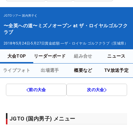
JGTOツアー
国内男子
〜全英への道〜ミズノオープン at ザ・ロイヤルゴルフク
ラブ
2018年5月24日-5月27日
賞金総額
―
ザ・ロイヤル ゴルフクラブ（茨城県）
大会TOP
リーダーボード
組み合せ
ニュース
ライブフォト
出場選手
概要など
TV放送予定
前の大会
次の大会
JGTO (国内男子) メニュー