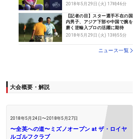
色】
2018年5月29日 (火) 17時46分
【記者の目】スター選手不在の国
内男子、アジア下部や中国で腕を
磨く逆輸入プロの活躍に期待
2018年5月29日 (火) 13時55分
ニュース一覧
大会概要・解説
2018年5月24日
〜
2018年5月27日
〜全英への道〜ミズノオープン at ザ・ロイヤ
ルゴルフクラブ