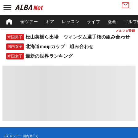
全ツアー
ギア
レッスン
ライフ
漫画
ゴルフ
メルマガ登録
松山英樹ら出場 ウィンダム選手権の組み合わせ
米国男子
北海道meijiカップ 組み合わせ
国内女子
最新の世界ランキング
米国女子
JGTOツアー
国内男子