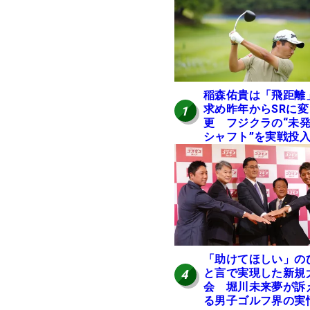
稲森佑貴は「飛距離
求め昨年からSRに変
1
更 フジクラの“未
シャフト”を実戦投
好感触「つかまえに
ける」【男子ツアー
ヒトネタ！】
「助けてほしい」の
と言で実現した新規
4
会 堀川未来夢が訴
る男子ゴルフ界の実