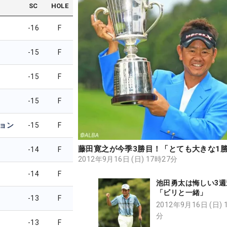
SC
HOLE
-16
F
-15
F
-15
F
-15
F
ョン
-15
F
藤田寛之が今季3勝目！「とても大きな1
-14
F
2012年9月16日 (日) 17時27分
-14
F
池田勇太は悔しい3週
「ビリと一緒」
-13
F
2012年9月16日 (日) 
分
-13
F