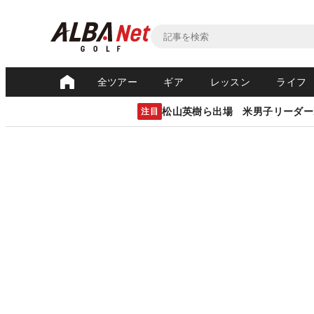
全ツアー
ギア
レッスン
ライフ
松山英樹ら出場 米男子リーダー
注目