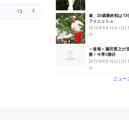
-12
F
遼、20歳最終戦は1
フィニッシュ
2012年9月16日 (日) 
分
＜速報＞藤田寛之が
勝！今季3勝目
2012年9月16日 (日) 
分
ニュー