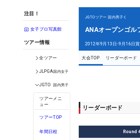
注目！
JGTOツアー
国内男子
ANAオープンゴル
女子プロ写真館
ツアー情報
2012年9月13日-9月16日
賞
大会TOP
リーダーボード
全ツアー
JLPGA
国内女子
JGTO
国内男子
ツアーメニ
ュー
リーダーボード
ツアーTOP
Round
年間日程