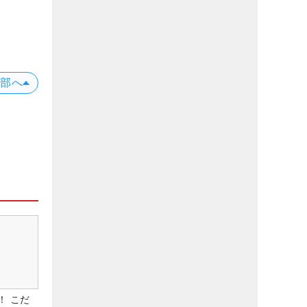
上部へ
！ こだ