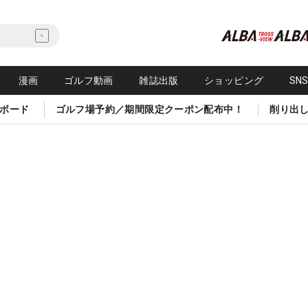
漫画
ゴルフ動画
雑誌出版
ショッピング
SN
ボード
ゴルフ場予約／期間限定クーポン配布中！
削り出