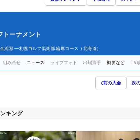
フトーナメント
金総額
―
札幌ゴルフ倶楽部 輪厚コース（北海道）
組み合せ
ニュース
ライブフォト
出場選手
概要など
TV
前の大会
次
ランキング