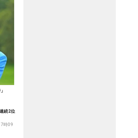
勝」
連続2位
17時09