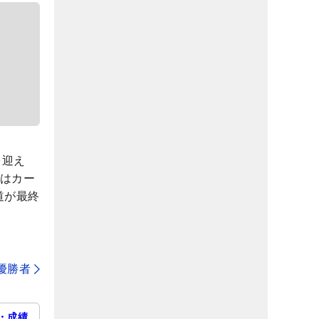
を迎え
年はカー
道が最終
代優勝者
・成績