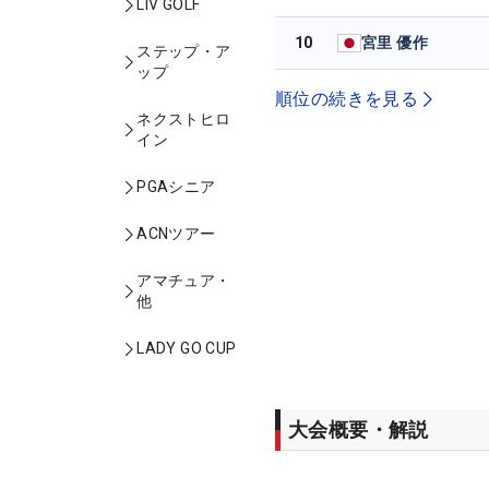
LIV GOLF
10
宮里 優作
ステップ・ア
ップ
順位の続きを見る
ネクストヒロ
イン
PGAシニア
ACNツアー
アマチュア・
他
LADY GO CUP
大会概要・解説