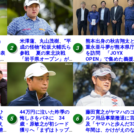
」
米澤蓮、丸山茂樹、“平
熊本出身の秋吉翔太
成の怪物”松坂大輔氏ら
重永亜斗夢が熊本県
2
3
発表
参戦 夏の東北決戦
を訪問 「JOYX
入し
「岩手県オープン」が8
OPEN」で集めた義援
い
日開幕
を贈呈
の
ひ
44万円に泣いた昨季の
藤田寛之がヤマハの
大
悔しさをバネに 34
ルフ用品事業撤退に
5
6
え
歳・原敏之が初シード
及「ヤマハと歩んだ3
情
獲りへ「まずはトップ
年間は、かけがえの