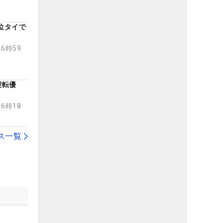
3位タイで
16時59
逆転優
16時18
ス一覧