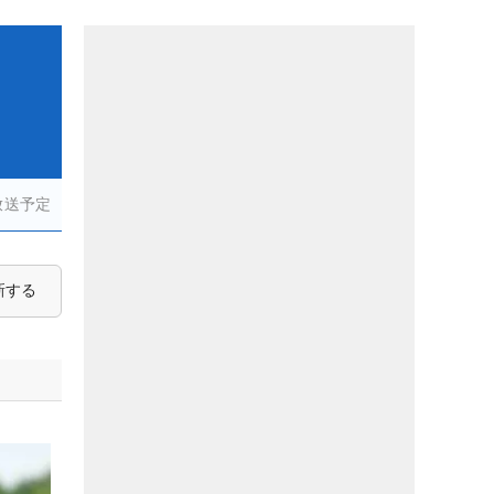
放送予定
新する