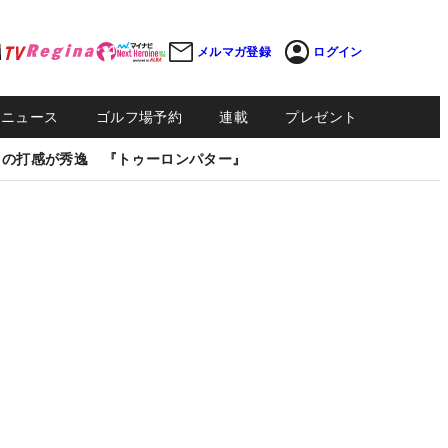
メルマガ登録
ログイン
Sニュース
ゴルフ場予約
連載
プレゼント
しの打感が秀逸 『トゥーロンパター』