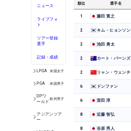
順位
選手名
ニュース
1
藤田 寛之
ライブフォ
ト
2
キム・ヒョンソン
ツアー登録
選手
2
池田 勇太
記録・成績
2
カート・バーンズ
LPGA
米国女子
2
リャン・ウェンチ
PGA
米国男子
6
ドンファン
DPワ
欧州男子
6
室田 淳
ールド
アジアンツア
8
近藤 智弘
ー
8
谷原 秀人