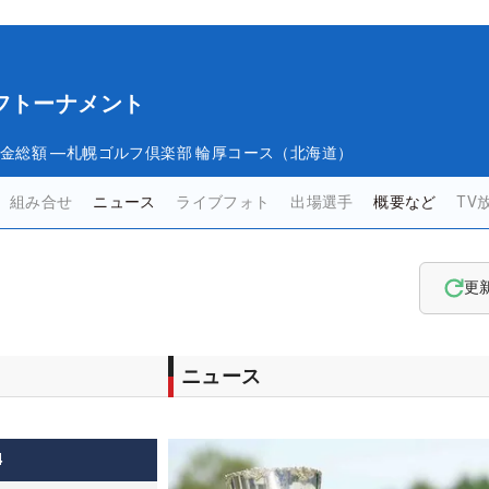
フトーナメント
金総額
―
札幌ゴルフ倶楽部 輪厚コース（北海道）
組み合せ
ニュース
ライブフォト
出場選手
概要など
TV
更
ニュース
4