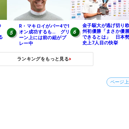
の
金子駆大が逃げ切り
R・マキロイがパー4で1
！
州初優勝「まさか優
6
オン成功するも… グリ
5
る
できるとは」 日本
ーン上には前の組がプ
史上7人目の快挙
レー中
ランキングをもっと見る
ページ