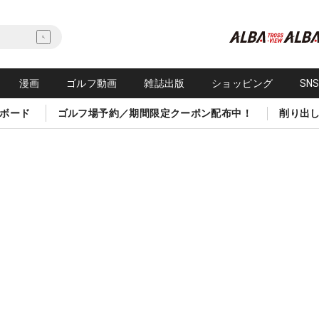
漫画
ゴルフ動画
雑誌出版
ショッピング
SN
ボード
ゴルフ場予約／期間限定クーポン配布中！
削り出