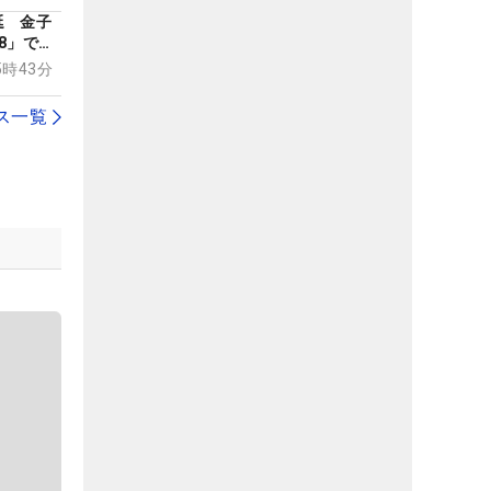
延 金子
8」で暫
、LIV
05時43分
リードら
ス一覧