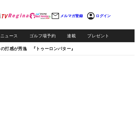
メルマガ登録
ログイン
Sニュース
ゴルフ場予約
連載
プレゼント
しの打感が秀逸 『トゥーロンパター』