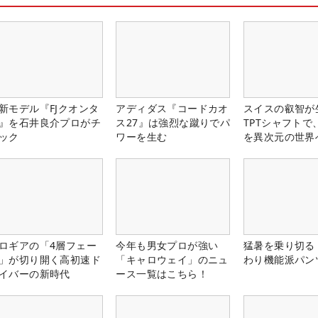
新モデル『FJクオンタ
アディダス『コードカオ
スイスの叡智が
』を石井良介プロがチ
ス27』は強烈な蹴りでパ
TPTシャフトで
ック
ワーを生む
を異次元の世界
ロギアの「4層フェー
今年も男女プロが強い
猛暑を乗り切る
」が切り開く高初速ド
「キャロウェイ」のニュ
わり機能派パン
イバーの新時代
ース一覧はこちら！