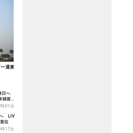
アー通算
最終日へ
ド単独首位
07時01分
 LIV
独首位
05時17分