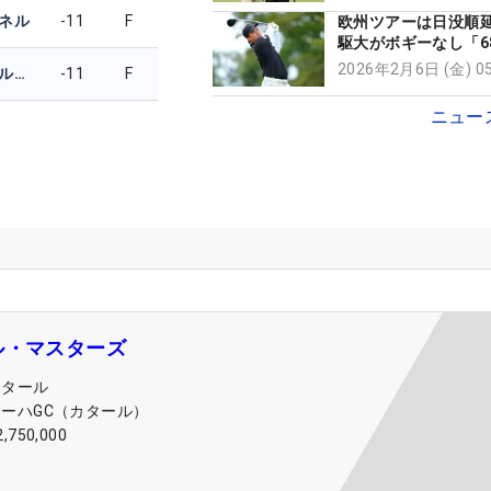
ネル
-11
F
欧州ツアーは日没順
駆大がボギーなし「6
定10位、星野陸也47位
2026年2月6日 (金) 
デービッド・ミクルージー
-11
F
離脱のパトリック・
首位
ニュー
ル・マスターズ
カタール
ドーハGC（カタール）
2,750,000