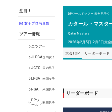
注目！
DPワールドツアー
欧州男子
カタール・マスタ
女子プロ写真館
ツアー情報
Qatar Masters
2026年2月5日-2月8日
賞金
全ツアー
大会TOP
リーダーボード
JLPGA
国内女子
JGTO
国内男子
LPGA
米国女子
PGA
米国男子
リーダーボード
DPワ
欧州男子
ールド