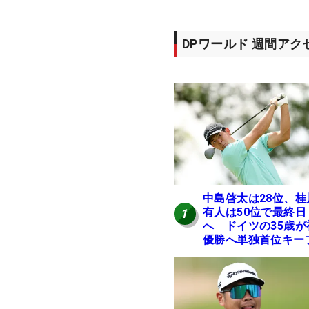
DPワールド 週間ア
中島啓太は28位、桂
有人は50位で最終日
1
へ ドイツの35歳が
優勝へ単独首位キー