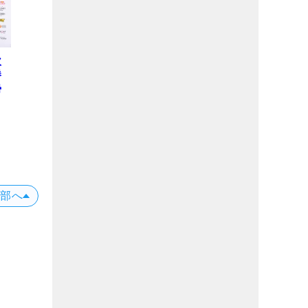
欧
勝
勢
上部へ