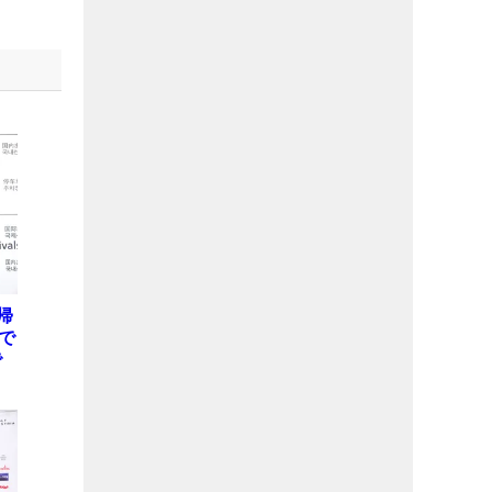
帰
で
で