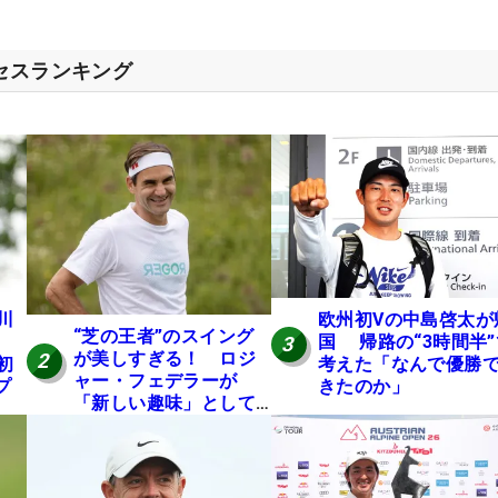
クセスランキング
川
欧州初Vの中島啓太が
“芝の王者”のスイング
国 帰路の“3時間半”
3
が美しすぎる！ ロジ
2
初
考えた「なんで優勝
ャー・フェデラーが
プ
きたのか」
「新しい趣味」として
ゴルフに挑戦中！