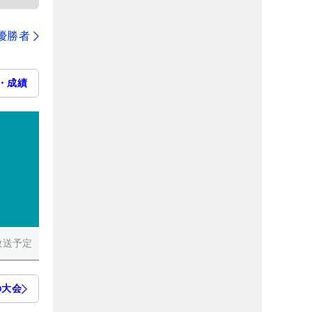
代優勝者
・成績
放送予定
の大会