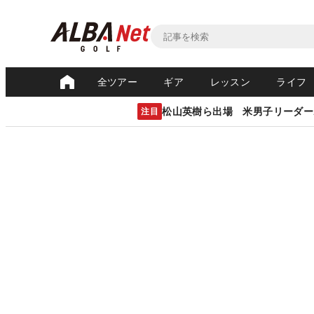
全ツアー
ギア
レッスン
ライフ
松山英樹ら出場 米男子リーダー
注目