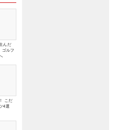
生んだ
、ゴルフ
へ
！ こだ
ツ4選