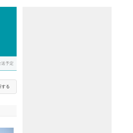
放送予定
新する