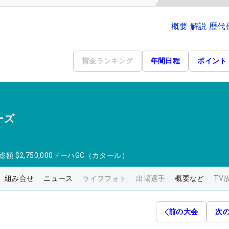
概要 解説 歴
賞金ランキング
年間日程
ポイント
ーズ
総額
$2,750,000
ドーハGC（カタール）
組み合せ
ニュース
ライブフォト
出場選手
概要など
TV
前の大会
次