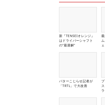
新『TENSEIオレンジ』
最
はドライバーシャフト
ム
の“最適解”
ェ
パターこじらせ記者が
プ
「TRTL」で大改善
ス
ラ