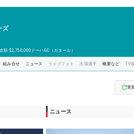
ーズ
総額
$2,750,000
ドーハGC（カタール）
組み合せ
ニュース
ライブフォト
出場選手
概要など
TV
更
ニュース