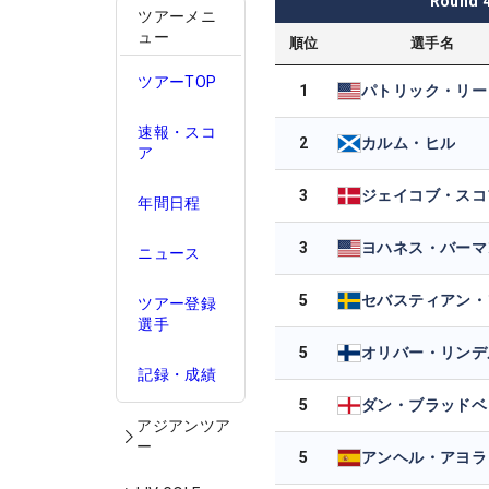
Round
ツアーメニ
ュー
順位
選手名
ツアーTOP
1
パトリック・リー
速報・スコ
2
カルム・ヒル
ア
3
年間日程
3
ヨハネス・バーマ
ニュース
5
ツアー登録
選手
5
オリバー・リンデ
記録・成績
5
ダン・ブラッドベ
アジアンツア
ー
5