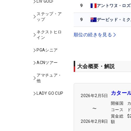
LIV GOLF
9
アントワヌ・ロズ
ステップ・ア
ップ
9
ネクストヒロ
順位の続きを見る
イン
PGAシニア
ACNツアー
大会概要・解説
アマチュア・
他
カター
LADY GO CUP
2026年2月5日
開催国
〜
コース
賞金総
$
2026年2月8日
額